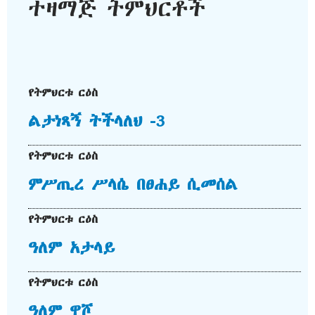
ተዛማጅ ትምህርቶች
የትምህርቱ ርዕስ
ልታነጻኝ ትችላለህ -3
የትምህርቱ ርዕስ
ምሥጢረ ሥላሴ በፀሐይ ሲመሰል
የትምህርቱ ርዕስ
ዓለም አታላይ
የትምህርቱ ርዕስ
ዓለም ዋሾ