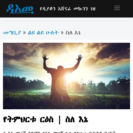
የዲያቆን አሸናፊ መኰንን ገጽ
መግቢያ
ልዩ ልዩ ሁለት
»
»
ስለ እኔ
የትምህርቱ ርዕስ | ስለ እኔ