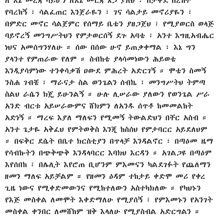
ለ እኔ መረጃ ሳይሆን ለእኔ መርጃ ጸጋ ያለህ ፣ በታቀደ በረከት
የባረከኝ ፣ ሳልፈጠር እንጀራዬን ፣ ገና ሳልታይ መኖሪያዬን ፣
በምድር መኖር ሳልጀምር የሰማይ ቤቴን ያዘጋጀህ ፣ የሚያወርስ ወላጅ
ባይኖረኝ መንግሥትህን የምታወርሰኝ ደጉ አባቴ ፣ አንተ እግዚአብሔር
ነህና አመሰግንሃለሁ ። ሰው በሰው ሁኖ ይጠቃቀማል ፣ እኔ ግን
ያላንተ የምጠራው የለም ። ስብከቴ ያላሳመነውን ሕይወቴ
እንዲያሳምነው ተንቀሳቃሽ ዐውደ ምሕረት አድርገኝ ። ሞቴን ስመኝ
ንስሐ ገብቼ ፣ ማራናታ ስል ወንጌልን ሰብኬ ፣ መንግሥትህ ትምጣ
ስልህ ራሴን ክጄ ይሁንልኝ ። ሁሉ ሊሠራው ያለውን የወንጌል ሥራ
አንድ ብርቱ አይሠራውምና ሸክምን ለአንዱ ሰጥቶ ከመመልከት
አድነኝ ። ማረፍ እያለ ማለፍን የሚመኝ ትውልድህን በቸር አስብ ።
አንተ ጌታዬ አቅፈህ የምትወቅስ እንጂ ከስሰህ የምታባርር አይደለህም
። በፍቅር ደሴት በቤተ ክርስቲያን በጥላቻ እንዳልኖር ፣ በጣዕመ ዜማ
የሳብኩትን በጭቅጭቅ እንዳላባርር እባክህ እርዳን ። አገልጋዩ በጣዕም
እየሰበከ ፣ በሌሊት እየሮጠ ቢሆንም ምእመናን ካልደገፉት የጨለማን
ዘመን ማለፍ አይቻልም ። የዘመን ዕዳም ተከታይ ቀድሞ መሪ የቀረ
ጊዜ ነውና የሚቀድመውንና የሚከተለውን አስተካክለው ። የካህኑን
የእጅ መስቀል ለመሞት እቀድማለሁ የሚያሰኝ ፣ የምእመኑን የአንገት
መስቀል ቀንበር ለመሸከም ዝቅ እላለሁ የሚያስብል አድርግልን ።