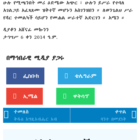
ሁሉ የሚጫንበት መሪ ዕድሜው አጭር ፣ ሁሉን ይሥራ የተባለ
አገልጋይ አፈጻጸሙ ዝቅተኛ መሆኑን አስገንዝበን ። ለወንጌልህ ሥራ
የዳር ተመልካች ሳይሆን የመሐል ሠራተኛ አድርገን ። አሜን ።
ዲያቆን አሸናፊ መኰንን
ታኅሣሥ 6 ቀን 2014 ዓ.ም.
በማኅበራዊ ሚዲያ ያጋሩ
ፌስቡክ
ቴሌግራም
ኢሜል
ዋትሳፕ
ተመለስ
ቀጥል
ቅዱስ እግዚአብሔር አብ
ባንተ በመደነቅ