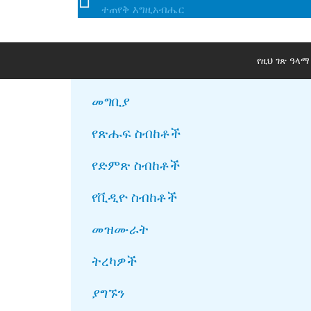
ተጠየቅ እግዚአብሔር
የዚህ ገጽ ዓላ
መግቢያ
የጽሑፍ ስብከቶች
የድምጽ ስብከቶች
የቪዲዮ ስብከቶች
መዝሙራት
ትረካዎች
ያግኙን