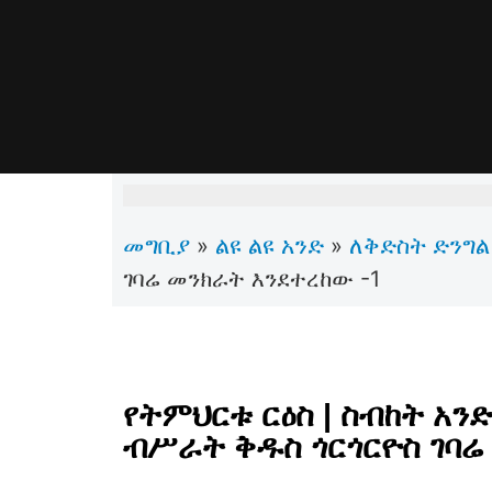
መግቢያ
ልዩ ልዩ አንድ
ለቅድስት ድንግል
»
»
ገባሬ መንክራት እንደተረከው -1
የትምህርቱ ርዕስ | ስብከት አን
ብሥራት ቅዱስ ጎርጎርዮስ ገባሬ