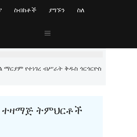
ያ
ስብከቶች
ያግኙን
ስለ
ል ማርያም የተነገረ ብሥራት ቅዱስ ጎርጎርዮስ
ተዛማጅ ትምህርቶች