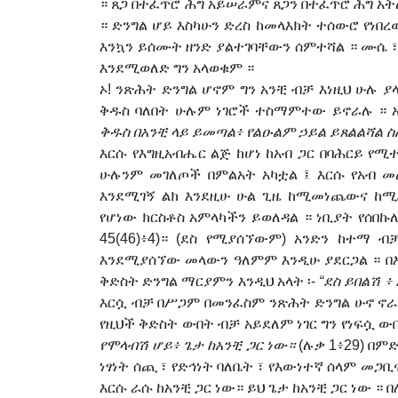
። ጸጋ በ
ተ
ፈጥሮ
ሕ
ግ አይ
ሠ
ራምና ጸጋን በተፈጥሮ
ሕ
ግ አት
። ድንግል ሆይ እስካሁን ድረስ ከመላእክት ተሰውሮ የነበረ
እንኳን ይሰሙት ዘንድ ያልተገባቸውን ሰምተሻል ። ሙሴ ፣ 
እንደሚወለድ ግን አላወቁም ።
ኦ! ንጽ
ሕ
ት ድንግል ሆኖም ግን አንቺ ብቻ እነዚህ ሁሉ ያ
ቅዱስ ባለበት ሁሉም ነገሮች ተስማምተው ይኖራሉ ። አ
ቅዱስ በአንቺ ላይ ይመጣል፥ የልዑልም ኃይል ይጸልልሻል 
እርሱ የእግዚአብሔር ልጅ ከሆነ ከአብ ጋር በባ
ሕ
ርይ የሚተ
ሁሉንም መገለጦች
በምልአት አካቷል ፤
እርሱ የአብ 
እንደሚገኝ ልክ እንደዚሁ ሁል ጊዜ ከሚመነጨውና
ከ
የሆነው ክርስቶስ አምላካችን ይወለዳል ። ነቢያት የሰበኩ
45(46)፥4)። (ደስ የሚያሰኘውም) አንድን ከተማ 
እንደሚያሰኘው መላውን ዓለምም እንዲሁ ያደርጋል ። በእ
ቅድስት ድንግል ማርያምን እንዲህ አላት
፡-
“ደስ ይበልሽ ፥
እርሷ ብቻ በሥጋም በመንፈስም ንጽ
ሕ
ት ድንግል
ሁ
ኖ
ኖ
የዚህች ቅድስት ውበት ብቻ አይደለም ነገር ግን የነፍሷ 
የሞላብሽ ሆይ፥ ጌታ ከአንቺ ጋር ነው።
(ሉቃ 1፥29) በምድ
ነፃነት ሰጪ ፣ የድኅነት ባለቤት ፣ የእውነተኛ ሰላም መ
እርሱ ራሱ ከአንቺ ጋር ነው። ይህ ጌታ ከ
አ
ንቺ ጋር ነው ። 