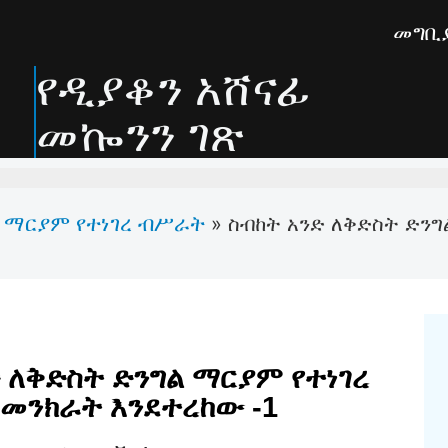
መግቢ
የዲያቆን አሸናፊ
መኰንን ገጽ
 ማርያም የተነገረ ብሥራት
»
ስብከት አንድ ለቅድስት ድንግ
ድ ለቅድስት ድንግል ማርያም የተነገረ
 መንክራት እንደተረከው -1