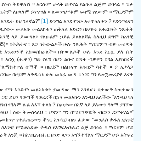
የሱስ ትይዋለሽ ። እርሱም ታላቅ ይሆናል የልዑል ልጅም ይባላል ። ጌታ
 ቤትም ለዘላለም ይነግ
ሣ
ል ። ለመንግ
ሥ
ቱም ፍጻሜ የለውም ። ማርያምም
[1]
 እንዴት ይሆንልኛል?”
ድንግል እንደሆንሁ እቀጥላለሁን ? የድንግልናን
ዲ
ያው
ኑ
መልአኩ መልእክቱን ጠቅለል አድርጎ በአጭሩ አቀረበላት ንጽ
ሕ
ት
አንቺ ላይ ይመጣል፥ የልዑልም ኃይል ይጸልልሻል ስለዚህ ደግሞ ከአንቺ
5)። በት
ሕ
ትና
፣ ጸጋ
ከትውልዶች ሁሉ ንጽ
ሕ
ት ማርያምን ብቻ መረጣት
ቂ እንደሆነች አስመስክራለች። በትውልዶች ሁሉ እንደ እርሷ ያለ ሴት
 እርሷ (ሔዋን) ግድ የለሽ በሆነ ልቡና በገነት ብቻዋን በዓል እያከበረች
ያለማስተዋል ሰማች ። በዚህም በልቡናዋ
አ
ሳብም ሳተች ። ያ አታላይ
ስገባው በዚህም ለቅዱሳኑ ሁ
ሉ
መከራ መጣ ። ነገር ግን የመጀመሪያዋ እናት
ታው ምን እንደሆነ መልእክቱን ያመጣው ማን እንደሆነ ሳታውቅ ስጦታውን
 ጋር ይህን ካወጣች ካወረደች በኋላ መልአኩን እንዲህ አለችው “እንዲህ ባለ
ዝገብ የዓለም ሉል ለእኛ ተላከ ? ስጦታው
በእኛ ላይ ያለውን ዓላማ ያገኘው
ለህ ! ሰው ትመስላለህ
፣
ሆኖም ግን በሚያንጸባርቅ ብርሃን ደምቀሃል።”
አመክንዮ የተፈጠረውን ችግር እንዲህ ብሎ ፈታው “
መንፈስ ቅዱስ በአንቺ
 ከአንቺ የሚወለደው ቅዱስ የእግዚአብሔር ልጅ ይባላል ።
ማርያም ሆይ
ራቅ እንጂ ። ከእግዚአብሔር ዘንድ ጸጋን አግኝተሻልና ማርያም ሆይ አትፍሪ