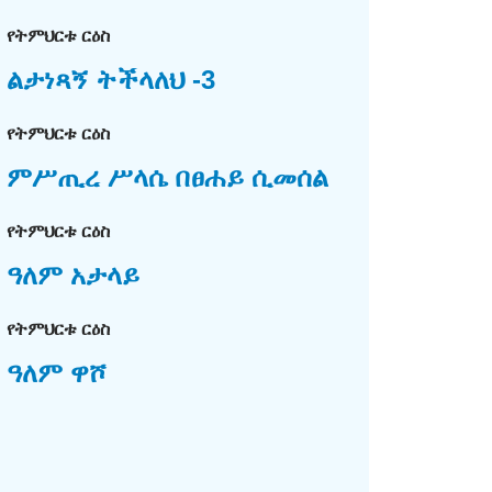
የትምህርቱ ርዕስ
ልታነጻኝ ትችላለህ -3
የትምህርቱ ርዕስ
ምሥጢረ ሥላሴ በፀሐይ ሲመሰል
የትምህርቱ ርዕስ
ዓለም አታላይ
የትምህርቱ ርዕስ
ዓለም ዋሾ