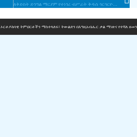
ለቅድስት ድንግል ማርያም የተነገረ ብሥራት ቅዱስ ጎርጎርዮስ ገባሬ መንክራት እንደተረከው -2
ማ ኦርቶዶክሳዊ ትምህርቶችን ማስተላለፍ፣ ትውልድን በእግዚአብሔር ቃል ማነጽና የተሻለ ዘመን