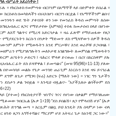
በዓለ ብሥራት አደረሳችሁ !
ራሉ ። የክርስቶስ የመምጣቱ ብርሃንም በአማኞች ላይ በድምቀት ይበራል ።
ነው ክርስቶስ በመካከላችን ብሩህ በሆነ ብርሃን በርቷል
፤
የአማኞችንም ልቡና
ሬ መንገዱን ወደ ገነት ያቀናበት ቀን ነው የመንፈስ ቅዱስ መምጣት ለሰው
እግዚአብሔር ጸጋና የማይታየው (አምላክ) ተስፋ ከ
መታሰብ
በላይ በሆነው
ርም ለእኛ ግልጥና የሚረዳ አድርጎታል ። ዛሬ ፈጽሞ የማይጠፋው
የ
ጸጋ
ት የሚያደርጉትን እርሱን በንቃት ማድመጥ ደስ የሚላቸውን ሰዎች ቅዱስ
ወጠውንም እምነት የሚወዱትን እንደ ምርጦቹና እንደ ወራሾቹ ይጋብዛል
፣
 መዘምራን የሚያገለግሉትን መለኮታዊ አገልግሎት ለመምሰል የሚወዱትን
ምድርም ሐሤትን ታድርግ ፤ ባሕርና ሞላዋ ይናወጡ ፤ በረሃ በእርስዋም ያሉ
ዚአብሔር ፊት ደስ ይላቸዋል ፤ ይመጣልና” (መዝ 95(96)፥11-13) ያለው
ል በተመሳሳይ መልኩ የጌታ መንገድ ጠራጊም እነርሱን እንደ ዛፍ ይናገራል
ም ደግሞ ለጌታ የሚገባ (ፍሬ) አድርጉ (ማለት ነው) ። ነገር ግን ጌታችን
ነ ደስታን ቃል ገብቷል ። እንዲህ ብሏልና
፡-
“አያችኋለሁ ልባችሁም ደስ
6፥22)
ላይ (ያተሙ) የክርስቲያኖች ዝነኛና ገናና የሆነው በቃልም የማይገለጠው
ሚቆመው ገብርኤል (ሉቃ 1፥19) “ደስ ይበልሽ፥ ጸጋ የሞላብሽ ሆይ” (ሉቃ
ንጽ
ሕ
ት ድንግል መጣ ። እርሷም በልቧ ይህ እንዴት ያለ ሰላምታ ነው ብላ
ር ዘንድ ጸጋን አግኝተሻልና ማርያም ሆይ አትፍሪ ጌታ ከአንቺ ጋር ነው።”