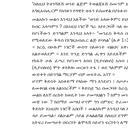
“
ስለዚህ ትፀንሻለሽ ወንድ ልጅም ትወልጃለሽ ስሙንም ኢ
እግዚአብሔርም የአባቱን የዳዊት ዙፋን ይሰጠዋል በያዕቆብ
መልአኩን መልሳ እንዲህ አለችው “ወንድ አላውቅምና ይህ
ክብር አላጣምን ? በእነዚህ ነገሮች ግራ እየተጋባች ሳለ ወ
የሆነችው
ን
ድንግልም እንዲህ አላት
፡-
“መንፈስ ቅዱስ በ
የሚወለደው ቅዱስ የእግዚአብሔር ልጅ ይባላል” (ሉቃ 1፥3
። እርሷ በሁሉም ነገሮች ውስጥ በእውነት ብልህና አዋ
አልተወለደም ። እንደ ጥንቷ ድንግል ሔዋን አይደለችም ።
የክፋት ሁሉ ፈጣሪ የሆነውን እባብ (ዲያብሎስ)
አ
ሳብ 
(ዲያብሎስ) ሞት ቀላቅሎ መርዙን ተፋ
፤
ወደ ዓለምም አ
ውድቀት በድንግል ማርያም ብቻ መፍትሔ አገኘ ።
ሆኖም ቅድስት አስቀድማ የላከው ማን እንደሆነ ፣ ስጦ
ለመቀበል ብቁ አልነበረችም ። ቅድስቷ ግራ በመጋባት ከራሷ
መልክ ለእኛ በረከት ከወዴት ነው ያመጣህልን ? ከምን መ
መቼ ነው ?
ከሰማይ መጣህ ሆኖም ግን በምድር ትራመዳ
ቅድስት እነዚህን ነገሮች አሰበች
፤
መልአኩም እንዲህ ባለ 
ላይ ይመጣል፥ የልዑልም ኃይል ይጸልልሻል ስለዚህ ደግሞ
አትፍሪ የመጣሁት በፍርሃት ልሞላሽ ሳይሆን ፍርሃትን ለማ