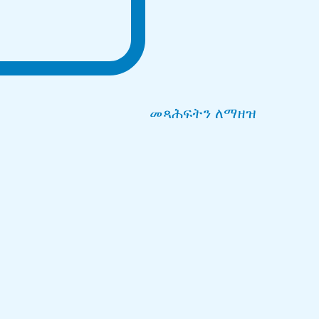
መጻሕፍትን ለማዘዝ