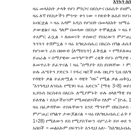
እንኳን ለ
ዛሬ መላእክት ታላቅ የሆነ ምስጋና በደስታና በ
ሐሴ
ት ይዘም
ዛሬ ለኛ የደስታችን ምንጭ ቀን ነው ። የጽድቅ ፀ
ሐ
ይ የሆ
አብርቷል ። ዛሬ አዳም አዲስ የሆነበት በመላእክት ዝማ
ታውቋልና ዛሬ ዓለም በመላው በደስታ ተሞልቷል ። ዛሬ የ
ተአምር ፈሷል ። ለዘመናት ተሰውሮ የነበረውን ም
ሥ
ጢ
ጉንጉን ተሸምኗል ። ዛሬ እግዚአብሔር በእርሱ በዓል
ሐ
ሴ
የሆነውን ራስ በዘውድ (ለማስጌጥ) ፈቅዷል ። የማይለ
ይጠራል ። ሰማያዊው መንግ
ሥ
ትም ረቂቅ የሆኑ ሰማያዊ
ለመጥራት ይፈጥናል
፤
ዛሬ “ሰማያት ደስ ይበላቸው ፥ 
ሁሉ ሐሤትን ያድርጉ ፤ የዱር ዛፎች ሁሉ በዚያን ጊዜ በእግ
የዳዊት ቃል ተፈጽሟል ። ዳዊት “ዛፍ” የሚል ቃል ጠቅሷ
“እንግዲህ ለንስሐ የሚገባ ፍሬ አድርጉ” (ማቴ 3፥8) ወይ
ኢየሱስ ክርስቶስ በእርሱ ለሚያምኑት ሁሉ ዘላለማዊ የሆ
ይለዋል ፥ ደስታችሁንም የሚወስድባችሁ የለም ።” (ዮሐ
.
1
ዛሬ በፈቃዳቸው ተስፋቸውን እንደ ማ
ኅ
ተም በክርስቶስ 
ም
ሥ
ጢር በግልጥ ታውጆልናል ። ዛሬ በእግዚአብሔር ፊት የ
1፥28) የሚለውን ደስ የሚያሰኘውን ብ
ሥ
ራት ይዞ ወደ 
አሰበች ። መልአኩም በፍጥነት እንዲህ አለ
፡-
“ከእግዚአብሔ