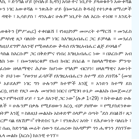
ለኪ ። ድንግል ሆይ (የብሉይ ኪዳን) አባቶችና ነቢያት ያላወቁትን አውቀሻል
ውን ነገር አውቀሻል ። ንጽ
ሕ
ት ሆይ (በመንፈስ ቅዱስ) የተነቃቁ ዘማሪዎች
ዳዊት ፣ ኢሳይያስ ፣ ዳንኤልና ሁሉም ነቢያት ስለ እርሱ ተነበዩ ። እንዴት
ላወቁትን (ም
ሥ
ጢር) ተቀበልሽ
፤
የነዚህንም መ
ሠ
ረት ተማርሽ ። መንፈስ
ምላካዊ ጸጋ ባለበት ሁሉም ነገር ከእግዚአብሔር ጋር ይቻላል ።
መንፈስ
ስለዚህ ደግሞ ከአንቺ የሚወለደው ቅዱስ የእግዚአብሔር ልጅ ይባላል።
”
ካከል ከእርሱም ጋር በቅድምና የነበረ እግዚአብሔር ነው ። በእርሱም አብ
መልክ ነው
፣
በመንጸባረቁም የአብ ክብር ይበራል ። ከዘላለማዊው ምንጭ
ሚፈሰው
ዘላለማዊ
ና ሕ
ያው ከሆነው የዓለም ብርሃን፣ ዘላለማዊና እውነት
ለት ይህ ነው
“የወንዝ ፈሳሾች የእግዚአብሔርን ከተማ ደስ ያሰኛሉ”
(መዝ
ብቻ አይደለም ነገር ግን ሁሉንም ከተሞች እንጂ ። አንድን ከተማ ደስ
ርሷ ዘንድ የጸጋ ሙሉ መዝገብ ነበርና በሚገባ ሁኔታ መልአኩ በመጀመሪያ
 ጸጋ የሞላብሽ ሆይ ፥ ጌታ ከአንቺ ጋር ነው”
(ሉቃ 1፥29) ። ከትውልድ ሁሉ
ራለች
። ሁሉንም በቃሉ የሚይዘውን እርሷ ብቻ ያዘቸው ። የሚያስደንቀው
ውበትም እንጂ ። ስለዚህ መልአኩ አስቀድሞ ሰላምታ ሰጣት
“ደስ ይበልሽ፥ ጸጋ
ርም ባል የለሽም።” የቅድስና ጌታ ፣ የንጽ
ሕ
ና አባት ፣ የ
ሕ
ያውነት ባለቤት ፣
ጋቢና ሰጪ ከድንግል መሬት ሰውን የፈጠረው ከአዳምም ጎን ሔዋንን ያስገኘው
በሌላ መልኩ (እርሱ) ከአንቺ ተገኘ።