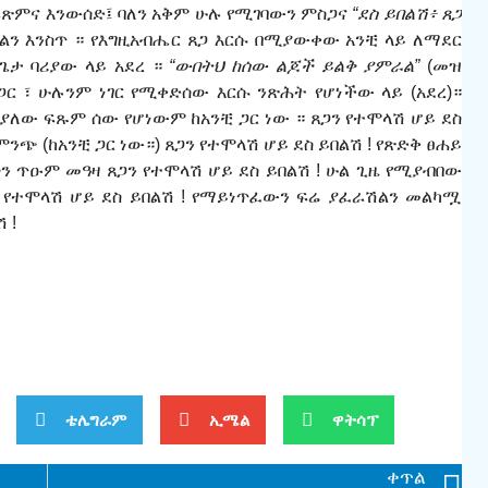
ፍጽምና
እንውሰድ
፤
ባለን አቅም ሁሉ የሚገባውን ምስጋና
“ደስ ይበልሽ፥ ጸጋ
ያልን እንስጥ ። የእግዚአብሔር ጸጋ እርሱ በሚያውቀው አንቺ ላይ ለማደር
 ጌታ ባሪያው ላይ አደረ ።
“ውበትህ ከሰው ልጆች ይልቅ ያምራል”
(መዝ
 ጋር ፣ ሁሉንም ነገር የሚቀድሰው እርሱ ንጽ
ሕ
ት የሆነችው ላይ (አደረ)።
 ያለው ፍጹም ሰው የሆነውም ከአንቺ ጋር ነው ። ጸጋን የተሞላሽ ሆይ ደስ
 ምንጭ (ከአንቺ ጋር ነው።) ጸጋን የተሞላሽ ሆይ ደስ ይበልሽ ! የጽድቅ ፀ
ሐ
ይ
ኅን
ጥዑም መዓዛ
ጸጋን የተሞላሽ ሆይ ደስ ይበልሽ ! ሁል ጊዜ የሚያብበው
 የተሞላሽ ሆይ ደስ ይበልሽ !
የማይነጥፈውን ፍሬ ያፈራሽልን መልካሟ
ልሽ
!
ቴሌግራም
ኢሜል
ዋትሳፕ
ቀጥል