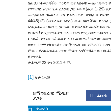
ስለዚህ የተወደዳችሁ ወንድሞቼና እህቶቼ መልአካዊውን
የሞላብሽ ሆይ፥ ጌታ ከአንቺ ጋር ነው።
(ሉቃ 1፥29) እ
መርጦሻልና በእውነት ደስ ይልሽ ዘንድ ይገባል ። የክብር
44(45)፥2) (የተባለለት እርሱ) ውብ ከሆነችው ድንግል
እግዚአብሔር ከአንቺ ጋር ነው ። የመለኮት ሙላት በእርሱ
ይበልሽ ! የሚያምኑበትን ሁሉ ብርሃን የ
ሚያደር
ግ የብርሃን
፣ ንጹ
ሕ
የሆነው የ
ሕ
ይወት አበባ መውጫ ! የሆነው መድ
ወይን ፣ የሚያከብሩሽን ሰዎች ነፍስ ደስ የምታሰኚ ጸጋን
ምድር በእግዚአብሔር ዘንድ ሞገስን አግኝተሻልና ደስ ይበ
ይቀጥላል
ታሕሣሥ 22 ቀን 2011 ዓ.ም.
[1]
ሉቃ 1፥29
በማኅበራዊ ሚዲያ
ፌስቡክ
ያጋሩ
ተመለስ