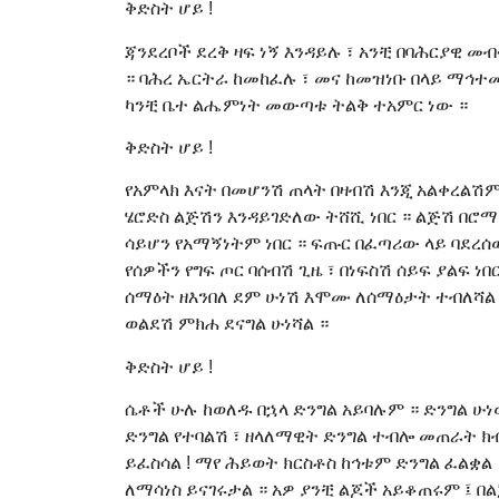
ቅድስት ሆይ !
ጃንደረቦች ደረቅ ዛፍ ነኝ እንዳይሉ ፣ አንቺ በባሕርያዊ መ
። ባሕረ ኤርትራ ከመከፈሉ ፣ መና ከመዝነቡ በላይ ማኅተ
ካንቺ ቤተ ልሔምነት መውጣቱ ትልቅ ተአምር ነው ።
ቅድስት ሆይ !
የአምላክ እናት በመሆንሽ ጠላት በዛብሽ እንጂ አልቀረልሽም 
ሄሮድስ ልጅሽን እንዳይገድለው ትሸሺ ነበር ። ልጅሽ በሮማ
ሳይሆን የአማኝነትም ነበር ። ፍጡር በፈጣሪው ላይ ባደረሰ
የሰዎችን የግፍ ጦር ባሰብሽ ጊዜ ፣ በነፍስሽ ሰይፍ ያልፍ ነ
ሰማዕት ዘእንበለ ደም ሁነሽ እሞሙ ለሰማዕታት ተብለሻል ።
ወልደሽ ምክሐ ደናግል ሁነሻል ።
ቅድስት ሆይ !
ሴቶች ሁሉ ከወለዱ በኋላ ድንግል አይባሉም ። ድንግል ሁ
ድንግል የተባልሽ ፣ ዘላለማዊት ድንግል ተብሎ መጠራት ክ
ይፈስሳል ! ማየ ሕይወት ክርስቶስ ከኅቱም ድንግል ፈልቋል 
ለማሳነስ ይናገሩታል ። አዎ ያንቺ ልጆች አይቆጠሩም ፤ በ