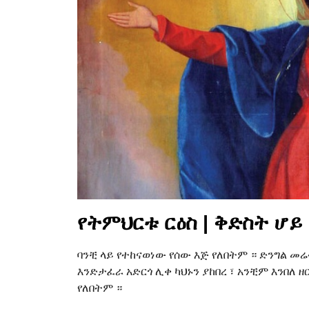
የትምህርቱ ርዕስ | ቅድስት ሆይ 
ባንቺ ላይ የተከናወነው የሰው እጅ የለበትም ። ድንግል መሬ
እንድታፈራ አድርጎ ሊቀ ካህኑን ያከበረ ፣ አንቺም እንበለ ዘ
የለበትም ።