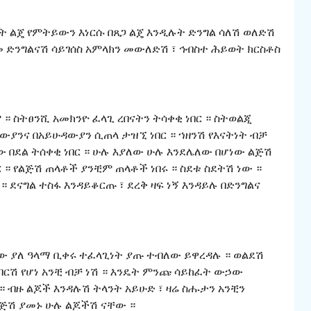
ብት ልጄ የምትይውን እነርሱ በጸጋ ልጄ እንዲሉት ድንግል ሳለሽ ወለድሽ
መ ድንግልናሽ ሳይገሰስ አምላክን መውለድሽ ፣ ኅብስተ ሕይወት ክርስቶስ
። ስትፀንሺ አመክንዮ ፈላጊ ረበናትን ትሳቀቂ ነበር ። ስትወልጂ
ውያንና በአይሁዳውያን ሲጠላ ታዝኚ ነበር ። ኀዘንሽ የእናትነት ብቻ
ው በደል ትሰቀቂ ነበር ። ሁሉ እያለው ሁሉ እንደሌለው በሆነው ልጅሽ
በር ። የልጅሽ ጠላቶች ያንቺም ጠላቶች ነበሩ ። ስደቱ ስደትሽ ነው ።
 ደናግል ተስፋ እንዳይቆርጡ ፣ ደረቅ ዛፍ ነኝ እንዳይሉ በድንግልና
ነው ያለ ዓላማ ቢቀሩ ተፈላጊነት ያጡ ተብለው ይዋረዳሉ ። ወልደሽ
ብርሽ የሆነ አንቺ ብቻ ነሽ ። እንዴት ምንጩ ሳይከፈት ውኃው
። ብዙ ልጆች እንዳሉሽ ትላንት አይሁድ ፣ ዛሬ ስሑታን አንቺን
ልጅሽ ያመኑ ሁሉ ልጆችሽ ናቸው ።