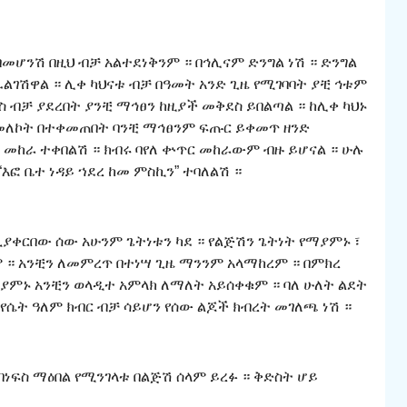
በመሆንሽ በዚህ ብቻ አልተደነቅንም ። በኅሊናም ድንግል ነሽ ። ድንግል
ፈልገሽዋል ። ሊቀ ካህናቱ ብቻ በዓመት አንድ ጊዜ የሚገባባት ያቺ ኅቱም
ስ ብቻ ያደረበት ያንቺ ማኅፀን ከዚያች መቅደስ ይበልጣል ። ከሊቀ ካህኑ
 መለኮት በተቀመጠበት ባንቺ ማኅፀንም ፍጡር ይቀመጥ ዘንድ
መከራ ተቀበልሽ ። ክብሩ ባየለ ቍጥር መከራውም ብዙ ይሆናል ። ሁሉ
እፎ ቤተ ነዳይ ኀደረ ከመ ምስኪን” ተባለልሽ ።
 ቢያቀርበው ሰው አሁንም ጌትነቱን ካደ ። የልጅሽን ጌትነት የማያምኑ ፣
። አንቺን ለመምረጥ በተነሣ ጊዜ ማንንም አላማከረም ። በምክረ
ሚያምኑ አንቺን ወላዲተ አምላክ ለማለት አይሰቀቁም ። ባለ ሁለት ልደት
 የሴት ዓለም ክብር ብቻ ሳይሆን የሰው ልጆች ክብረት መገለጫ ነሽ ።
ነፍስ ማዕበል የሚንገላቱ በልጅሽ ሰላም ይረፉ ። ቅድስት ሆይ