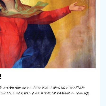
!
ት ታብቅል ብሎ ዕለተ ሠሉስን የባረከ ፣ በትረ አሮን በተአምራት
ርዐ ብእሲ ትወልጂ ዘንድ ፈቀደ ። ባንቺ ላይ በተከናወነው የሰው እጅ