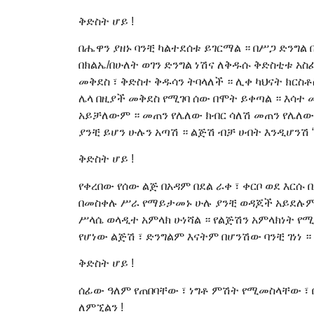
ቅድስት ሆይ !
በሔዋን ያዘኑ ባንቺ ካልተደሰቱ ይገርማል ። በሥጋ ድንግል 
በክልኤ/በሁለት ወገን ድንግል ነሽና ለቅዱሱ ቅድስቲቱ አስ
መቅደስ ፣ ቅድስተ ቅዱሳን ትባላለች ። ሊቀ ካህናት ክርስቶ
ሌላ በዚያች መቅደስ የሚገባ ሰው በሞት ይቀጣል ። እሳተ
አይቻለውም ። መጠን የሌለው ክብር ሳለሽ መጠን የሌለው 
ያንቺ ይሆን ሁሉን አጣሽ ። ልጅሽ ብቻ ሀብት እንዲሆንሽ “
ቅድስት ሆይ !
የቀረበው የሰው ልጅ በአዳም በደል ራቀ ፣ ቀርቦ ወደ እርሱ
በመስቀሉ ሥራ የማይታመኑ ሁሉ ያንቺ ወዳጆች አይደሉም 
ሥላሴ ወላዲተ አምላክ ሁነሻል ። የልጅሽን አምላክነት የ
የሆነው ልጅሽ ፣ ድንግልም እናትም በሆንሽው ባንቺ ገነነ ።
ቅድስት ሆይ !
ሰፊው ዓለም የጠበባቸው ፣ ነግቶ ምሽት የሚመስላቸው ፣ በ
ለምኚልን !