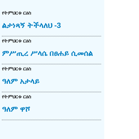
የትምህርቱ ርዕስ
ልታነጻኝ ትችላለህ -3
የትምህርቱ ርዕስ
ምሥጢረ ሥላሴ በፀሐይ ሲመሰል
የትምህርቱ ርዕስ
ዓለም አታላይ
የትምህርቱ ርዕስ
ዓለም ዋሾ