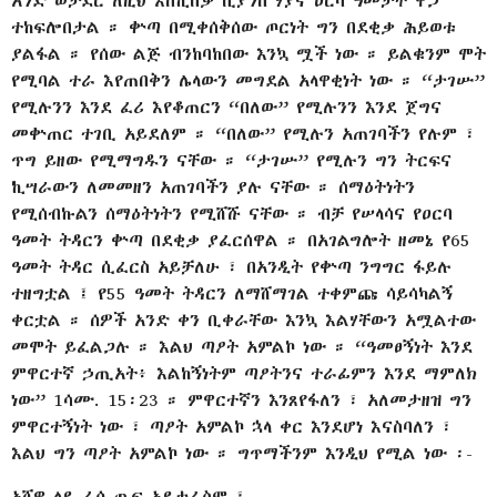
አንድ ወታደር ለዚህ እስኪበቃ ቢያንስ ሃያና ዐርባ ዓመታት ዋጋ
ተከፍሎበታል ። ቍጣ በሚቀሰቅሰው ጦርነት ግን በደቂቃ ሕይወቱ
ያልፋል ። የሰው ልጅ ብንከባከበው እንኳ ሟች ነው ። ይልቁንም ሞት
የሚባል ተራ እየጠበቅን ሌላውን መግደል አላዋቂነት ነው ። “ታገሡ”
የሚሉንን እንደ ፈሪ እየቆጠርን “በለው” የሚሉንን እንደ ጀግና
መቍጠር ተገቢ አይደለም ። “በለው” የሚሉን አጠገባችን የሉም ፣
ጥግ ይዘው የሚማግዱን ናቸው ። “ታገሡ” የሚሉን ግን ትርፍና
ኪሣራውን ለመመዘን አጠገባችን ያሉ ናቸው ። ሰማዕትነትን
የሚሰብኩልን ሰማዕትነትን የሚሸሹ ናቸው ። ብቻ የሠላሳና የዐርባ
ዓመት ትዳርን ቍጣ በደቂቃ ያፈርሰዋል ። በአገልግሎት ዘመኔ የ65
ዓመት ትዳር ሲፈርስ አይቻለሁ ፣ በአንዲት የቍጣ ንግግር ፋይሉ
ተዘግቷል ፤ የ55 ዓመት ትዳርን ለማሸማገል ተቀምጩ ሳይሳካልኝ
ቀርቷል ። ሰዎች አንድ ቀን ቢቀራቸው እንኳ እልሃቸውን አሟልተው
መሞት ይፈልጋሉ ። እልህ ጣዖት አምልኮ ነው ። “ዓመፀኝነት እንደ
ምዋርተኛ ኃጢአት፥ እልከኝነትም ጣዖትንና ተራፊምን እንደ ማምለክ
ነው” 1ሳሙ. 15፡23 ። ምዋርተኛን እንጸየፋለን ፣ አለመታዘዝ ግን
ምዋርተኝነት ነው ፣ ጣዖት አምልኮ ኋላ ቀር እንደሆነ እናስባለን ፣
እልህ ግን ጣዖት አምልኮ ነው ። ግጥማችንም እንዲህ የሚል ነው ፡-
አሸዋ ላይ ፈሶ ጤፍ አይታፈስም ፣