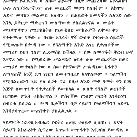
እውቀት ይፈልጋል ። ለሰው ሕይወት በሽታ መጨረሻው እንዳልሆነ
ሁሉ ለግንኙነታችንም ጠብ መጨረሻ መሆን የለበትም ። አክሞና
አድኖ መጓዝን መልመድ አለብን ። በሕይወት ዘመናችን ለአንድ ሰው
እንኳ ይቅርታ ማድረግን መለማመድ ያስፈልገናል ። መሬት
መንቀጥቀጥን የሚያስከትሉ የኒውክለር ሙከራዎች ለቍጣ ቀን
የተቀመጡ ናቸው ። በብዙ አገራት ዋሻ ውስጥ የተከተቱ ሰይፎች
የሚወጡት በቍጣ ነው ። የዓለማችን አንድ አገር የታጠቀችው
መሣሪያ ይህን ዓለም ሊደመስስ ይችላል ። ሰው ለመጥፋት ቅርብ ሁኖ
እየኖረ ነው ። የሚወራው ሥልጣኔና ከፍታ ሁሉ መጨረሻው በጦር
መሣሪያ መተላለቅ ነው ። ሰው የትኛውም ሥልጣኔው ክፋትን
ለማፍጠኛ እንጂ ደግ ነገርን ለመተግበሪያ አላዋለውም ። ዓለማችን
የሚበልጠውን ጊዜ ያለ ስጋት ኖራ በዚህ አንድ መቶ ዓመት ግን በገዛ
እጅዋ ለመጥፋት የተቃረበች ይመስላል ። ሁለት የዓለም ጦርነቶች
በያዝነው ምእት ተከስተዋል ። ሦስተኛው የዓለም ጦርነት እንዳይነሣ
በብርቱ ይሰጋል ። ቍጣ ቤታችንን ብቻ ሳይሆን የዓለማችንን ዕድሜ
እንዳያሳጥረው መጠንቀቅ ያስፈልጋል ።
ሃይማኖት ከእግዚአብሔር የፍቅር ጠባይ ተለይቶ ሲሰበክ ፣ ጽናት
ሳይሆን እክራሪነት ሲኖረው አጥፍቶ መጥፋትን እየጋበዘ ይመጣል ።