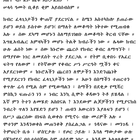
ሠላሳ ዓመት ቢቆይ ቂም አይበሰብስም ።
ክብር ፈላጊነታችን ቍጠኛ ያደርገናል ። ስሜን አስተካክሎ ይጠራው
ይሆን ወይስ ይስተው ይሆን( በማለት ለመቆጣት ነቅተው የሚጠብቁ
አሉ ። ሰው ደካማ መሆኑን ስለማይገነዘቡ ለመቆጣት ቅርብ ናቸው ።
እግዚአብሔር አምላካችን መሆኑ ትልቅ ክብራችን ነው ። ሌላው ክብር
ሁሉ ሐሰት ነው ። ሰው ከኑሮው ጨርሶ የክብር ቀብር ለማግኘት ፣
በማያየው ነገር ለመደሰት ጥረት ያደርጋል ። የትም ቢቀበሩ የአፈር
ፍትግ የለውም ፣ የትኛውም የቀብር ሥነ ሥርዓት ሟችን ቀና
አያደርገውም ። ከኑሮአችን ጨርሰን ለሞታችን እንድንጨነቅ
የሚያደርገን የክብር ፈላጊነታችን ነው ። አሁን በስማችን ተጠርተን
ቀጥሎ ሬሳ የሚል ስም የሚወጣልን ፣ ስማችን በደቂቃ የሚሻር
ምስኪን ፍጡራን ነን ። ነብር እንኳ ሲሞት ቆዳውን ትቶ ይሄዳል ፣
እኛ ምን ትተን ለመሄድ አስበናል ? እንደውም ልጆቻችንን የሚያናክስ
ንብረት ጥለን እየሄድን ይሆን ? ጠብን አውርሰን እያለፍን ይሆን (
በሥጋ ጨርሰው በነፍስ ሲወቀሱ የሚኖሩ ብዙ መሪዎች አሉ ።
ሞተንም እንዳንወቀስ መጠንቀቅ ያስፈልጋል ። ጎዳናው ፣ መንገዱ ፣
ትምህርት ቤቱ ፣ ሆስፒታሉ ፣ የጦር ኃይሉ ፣ እጓለ ማውታው ሁሉ
በጃንሆይና በቤተሰባቸው ስም ተሰይሞ ነበር ። አንዱም አልዘለቀም ።