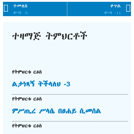
ተመለስ
ቀጥል
ቍጣ -9
ቍጣ -11
ተዛማጅ ትምህርቶች
የትምህርቱ ርዕስ
ልታነጻኝ ትችላለህ -3
የትምህርቱ ርዕስ
ምሥጢረ ሥላሴ በፀሐይ ሲመሰል
የትምህርቱ ርዕስ