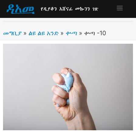
የዲያቆን አሸናፊ መኰንን ገጽ
መግቢያ
ልዩ ልዩ አንድ
ቍጣ
»
»
»
ቍጣ -10