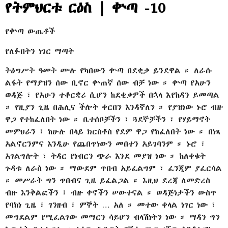
የትምህርቱ ርዕስ | ቍጣ -10
የቍጣ ውጤቶች
የለፉበትን ነገር ማጣት
ትዕግሥት ዓመት ሙሉ የካበውን ቍጣ በደቂቃ ይንደዋል ። ለራሱ
ልፋት የማያዝን ሰው ቢኖር ቍጠኛ ሰው ብቻ ነው ። ቍጣ የአሁን
ወዳጅ ፣ የአሁን ተቆርቋሪ ሲሆን ከደቂቃዎች በኋላ እየከዳን ይመጣል
። የዚያን ጊዜ በሕሊና ችሎት ቀርበን እንዳኛለን ። የያዝነው ኑሮ ብዙ
ዋጋ የተከፈለበት ነው ። ቤተሰቦቻችን ፣ ጓደኞቻችን ፣ የሃይማኖት
መምህራን ፣ ከሁሉ በላይ ክርስቶስ የደም ዋጋ የከፈለበት ነው ። በነጻ
አልኖርንምና እንዲሁ የጨበጥነውን መበተን አይገባንም ። ኑሮ ፣
አገልግሎት ፣ ትዳር የነብርን ጭራ እንደ መያዝ ነው ። ከለቀቁት
ጉዳቱ ለራስ ነው ። ማውደም ጥበብ አይፈልግም ፣ ፈንጂም ያፈርሳል
። መሥራት ግን ጥበብና ጊዜ ይፈልጋል ። እዚህ ደረጃ ለመድረስ
ብዙ እንቅልፎችን ፣ ብዙ ቀኖችን ሠውተናል ። ወዳጅነታችን ውስጥ
የባከነ ጊዜ ፣ ገንዘብ ፣ ምኞት … አለ ። መተው ቀላል ነገር ነው ፣
መግደልም የሚፈልገው መማርን ሳይሆን ብላሽነትን ነው ። ማዳን ግን