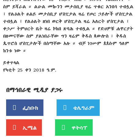
ስም ይሻራል ። ልዑል መኰንን መታሰቢያ ዛሬ ጥቁር አንበሳ ተብሏል
፤ የልዕልት ፀሐይ መታሰቢያ ሆስፒታል ዛሬ የጦር ኃይሎች ሆስፒታል
ተብሏል ፤ የልዕልት ዘነበ ወርቅ ሆስፒታል ዛሬ አለርት ሆስፒታል ፤
ቀኃሥ ትምህርት ቤት ዛሬ ኮከበ ጽባሕ ተብሏል ። የድሀዎቹ ሐዋርያት
በዘመናቸው ስም ያልነበራቸው ግን ዛሬም ቅዱስ ጳውሎስ ፣ ቅዱስ
ጴጥሮስ ሆስፒታሎች በስማቸው አሉ ። ብቻ ነገሡም ጰጰሱም ዓለም
ከንቱ ነው ።
ይቀጥላል
የካቲት 25 ቀን 2018 ዓ.ም.
በማኅበራዊ ሚዲያ ያጋሩ
ፌስቡክ
ቴሌግራም
ኢሜል
ዋትሳፕ