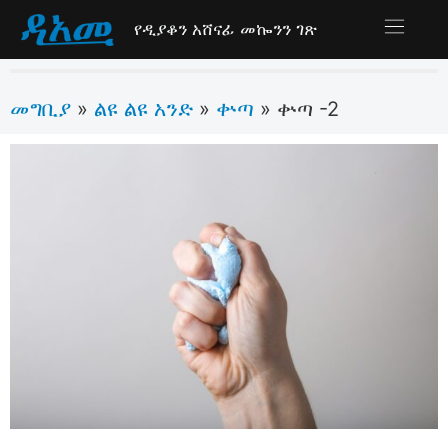
የዲያቆን አሸናፊ መኰንን ገጽ
መግቢያ
ልዩ ልዩ አንድ
ቍጣ
»
»
»
ቍጣ -2