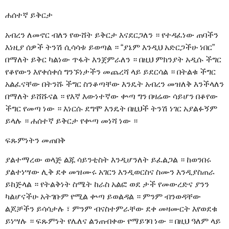
ሐሰተኛ ይቅርታ
አብረን ለመኖር ብለን የውሸት ይቅርታ እናደርጋለን ። የተዳፈነው ጠባችን
እነዚያ ሰዎች ትንሽ ሲሳሳቱ ይወጣል ። “ያኔም እንዲህ አድርጋችሁ ነበር”
በማለት ይቅር ካልነው ጥፋት እንጀምራለን ። በዚህ ምክንያት አዲሱ ችግር
የቆየውን እየቀሰቀሰ ግንኙነታችን መጨረሻ ላይ ይደርሳል ። በትልቁ ችግር
አልፈናቸው በትንሹ ችግር ስንቆጣቸው እንዴት አብረን መዝለቅ እንችላለን
በማለት ይሸሹናል ። የእኛ እውነተኛው ቍጣ ግን በዛሬው ሳይሆን በቆየው
ችግር የመጣ ነው ። እነርሱ ደግሞ እንዴት በዚህች ትንሽ ነገር አያልፉኝም
ይላሉ ። ሐሰተኛ ይቅርታ የቍጣ መነሻ ነው ።
ፍጹምነትን መጠበቅ
ያልተማረው ወላጅ ልጁ ሳይንቲስት እንዲሆንለት ይፈልጋል ። ከወንበሩ
ያልተነሣው ሊቅ ደቀ መዝሙሩ አገርን እንዲወርስና ስሙን እንዲያስጠራ
ይከጅላል ። የትልቅነት ስሜት ከራስ አልፎ ወደ ታች የመውረድና ያንን
ካልሆናችሁ አትገቡም የሚል ቍጣ ይወልዳል ። ምንም ብንወዳቸው
ልጆቻችን ይሳሳታሉ ፣ ምንም ብናስተምራቸው ደቀ መዛሙርት እየወደቁ
ይነሣሉ ። ፍጹምነት የሌለና ልንጠብቀው የማይገባ ነው ። በዚህ ዓለም ላይ