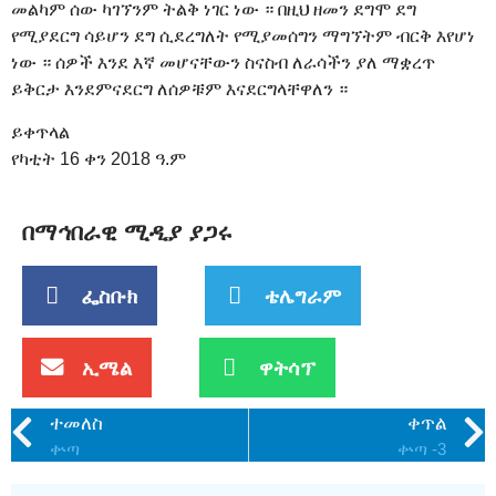
መልካም ሰው ካገኘንም ትልቅ ነገር ነው ። በዚህ ዘመን ደግሞ ደግ
የሚያደርግ ሳይሆን ደግ ሲደረግለት የሚያመሰግን ማግኘትም ብርቅ እየሆነ
ነው ። ሰዎች እንደ እኛ መሆናቸውን ስናስብ ለራሳችን ያለ ማቋረጥ
ይቅርታ እንደምናደርግ ለሰዎቹም እናደርግላቸዋለን ።
ይቀጥላል
የካቲት 16 ቀን 2018 ዓ.ም
በማኅበራዊ ሚዲያ ያጋሩ
ፌስቡክ
ቴሌግራም
ኢሜል
ዋትሳፕ
ተመለስ
ቀጥል
ቍጣ
ቍጣ -3