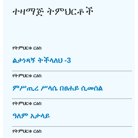
ተዛማጅ ትምህርቶች
የትምህርቱ ርዕስ
ልታነጻኝ ትችላለህ -3
የትምህርቱ ርዕስ
ምሥጢረ ሥላሴ በፀሐይ ሲመሰል
የትምህርቱ ርዕስ
ዓለም አታላይ
የትምህርቱ ርዕስ