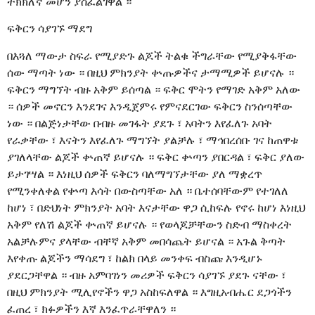
ትክክለኛ መሆን ያስፈልገዋል ።
ፍቅርን ሳያገኙ ማደግ
በእጓለ ማውታ ስፍራ የሚያድጉ ልጆች ትልቁ ችግራቸው የሚያቅፋቸው
ሰው ማጣት ነው ። በዚህ ምክንያት ቍጡዎችና ታማሚዎች ይሆናሉ ።
ፍቅርን ማግኘት ብዙ አቅም ይሰጣል ። ፍቅር ሞትን የማገድ አቅም አለው
። ሰዎች መኖርን እንደገና እንዲጀምሩ የምናደርገው ፍቅርን ስንሰጣቸው
ነው ። በልጅነታቸው በብዙ መገፋት ያደጉ ፣ አባትን እየፈለጉ አባት
የራቃቸው ፣ እናትን እየፈለጉ ማግኘት ያልቻሉ ፣ ማኅበረሰቡ ገና ከጠዋቱ
ያገለላቸው ልጆች ቍጠኛ ይሆናሉ ። ፍቅር ቍጣን ያበርዳል ፣ ፍቅር ያለው
ይታገሣል ። እነዚህ ሰዎች ፍቅርን ባለማግኘታቸው ያለ ማቋረጥ
የሚንቀለቀል የቍጣ እሳት በውስጣቸው አለ ። ቤተሰባቸውም የተገለለ
ከሆነ ፣ በድህነት ምክንያት አባት እናታቸው ዋጋ ሲከፍሉ የኖሩ ከሆነ እነዚህ
አቅም የለሽ ልጆች ቍጠኛ ይሆናሉ ። የወላጆቻቸውን ስድብ ማስቀረት
አልቻሉምና ያላቸው ብቸኛ አቅም መበሳጨት ይሆናል ። አጉል ቅጣት
እየቀጡ ልጆችን ማሳደግ ፣ ከልክ በላይ መንቀፍ ብስጩ እንዲሆኑ
ያደርጋቸዋል ። ብዙ አምባገነን መሪዎች ፍቅርን ሳያገኙ ያደጉ ናቸው ፣
በዚህ ምክንያት ሚሊየኖችን ዋጋ አስከፍለዋል ። እግዚአብሔር ደጋጎችን
ፈጠረ ፣ ክፉዎችን እኛ እንፈጥራቸዋለን ።