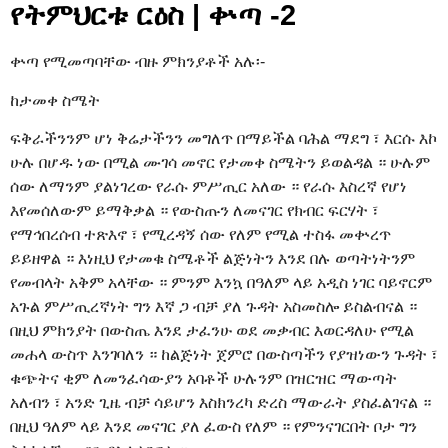
የትምህርቱ ርዕስ | ቍጣ -2
ቍጣ የሚመጣባቸው ብዙ ምክንያቶች አሉ፡-
ከታመቀ ስሜት
ፍቅራችንንም ሆነ ቅሬታችንን መግለጥ በማይችል ባሕል ማደግ ፣ እርሱ እኮ
ሁሉ በሆዱ ነው በሚል ሙገሳ መኖር የታመቀ ስሜትን ይወልዳል ። ሁሉም
ሰው ለማንም ያልነገረው የራሱ ምሥጢር አለው ። የራሱ እስረኛ የሆነ
እየመሰለውም ይማቅቃል ። የውስጡን ለመናገር የክብር ፍርሃት ፣
የማኅበረሰብ ተጽእኖ ፣ የሚረዳኝ ሰው የለም የሚል ተስፋ መቍረጥ
ይይዘዋል ። እነዚህ የታመቁ ስሜቶች ልጅነትን እንደ በሉ ወጣትነትንም
የመብላት አቅም አላቸው ። ምንም እንኳ በዓለም ላይ አዲስ ነገር ባይኖርም
አጉል ምሥጢረኛነት ግን እኛ ጋ ብቻ ያለ ጉዳት አስመስሎ ይስልብናል ።
በዚህ ምክንያት በውስጤ እንደ ታፈንሁ ወደ መቃብር እወርዳለሁ የሚል
መሐላ ውስጥ እንገባለን ። ከልጅነት ጀምሮ በውስጣችን የያዝነውን ጉዳት ፣
ቁጭትና ቂም ለመንፈሳውያን አባቶች ሁሉንም በዝርዝር ማውጣት
አለብን ፣ አንድ ጊዜ ብቻ ሳይሆን እስክንረካ ድረስ ማውራት ያስፈልገናል ።
በዚህ ዓለም ላይ እንደ መናገር ያለ ፈውስ የለም ። የምንናገርበት ቦታ ግን