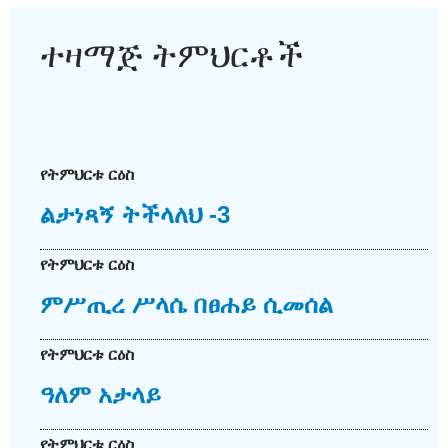
ተዛማጅ ትምህርቶች
የትምህርቱ ርዕስ
ልታነጻኝ ትችላለህ -3
የትምህርቱ ርዕስ
ምሥጢረ ሥላሴ በፀሐይ ሲመሰል
የትምህርቱ ርዕስ
ዓለም አታላይ
የትምህርቱ ርዕስ