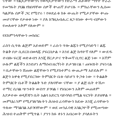
ናቸው ። የልጆቻቸውንና የወዳጆቻቸውን የድራማ ሕይወት ማየት ተራራ
የመግፋት ያህል የከበዳቸው ሰዎች ቍጠኛ ይሆናሉ ። ምክራቸውን ሊሰሙ
ካልቻሉ ሰዎች ጋር የሚኖሩ ፣ የወደፊቱ ክፉ ውጤት የሚታያቸው ቍጡ
መሆናቸው የታወቀ ነው ። ያለ እግዚአብሔር ጸጋ የሰው ቍጣ ብቻውን
የመለወጥ አቅም የለውም ።
የደከምንላቸውን መክሰር
ራስን ሲጥሉ ልጅም አይወድም ። ራሱን ጥሎ ልጁን የሚያሳድግ ፣ ልጁ
ትልቅ ቦታ ሲደርስ በወላጁ ያፍርበታል ። እንደ ልጅ ከዳተኛ የለም ። ውደዱ
ተብሎ ፍርጃ ወድቆብን እንጂ ሸርታታና ጥቅመኛ ቢኖር ልጅ ነው ። እኛም
ሁሉም ልጃችን እንደሆነ ለማሰብ ዘረኝነት ይታገለናል ፣ ጠባብነት ያፍነናል
። ቤታቸውን ሸጠው ልጃቸውን የሚያስተምሩ ውጤታማ አይደሉም ።
ልጅን አዋቂ የሚያደርገው ትምህርት ቤቱ ሳይሆን ትጋቱ ነው ። ትልልቅ
ትምህርት ቤቶች ትልልቅ ጉድ ያለባቸው ናቸው ። ያ ልጅ ቤት ተሽጦ
ተማር ሲባል ጭንቀት ውስጥ ይገባል ፣ የነበረውን አቅም መጠቀም
እያቃተው ወላጆቼን ቤት አልባ አድርጌ ባይሳካስ የሚል ፍርሃት ይይዘዋል ።
መምህራንም የሚያገለግሉትን ሕዝብ ራሳቸውን ክደው እንጂ ራሳቸውን
ጥለው ማገልገል አይገባቸውም ። ወደ መንፈሳዊ አገልጋዮች የሚመጣው
ሕዝብ ተጠቅሞ የሚጥል ፣ ያንን ክፉ ቀኑን አብረውት ያሳለፉትን