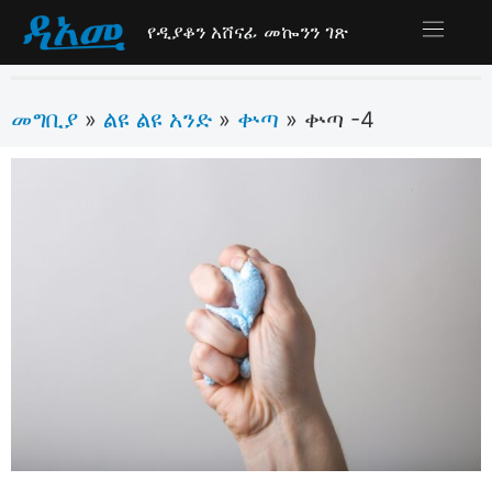
የዲያቆን አሸናፊ መኰንን ገጽ
መግቢያ
ልዩ ልዩ አንድ
ቍጣ
»
»
»
ቍጣ -4