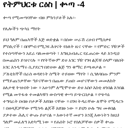
የትምህርቱ ርዕስ | ቍጣ -4
ቍጣ የሚመጣባቸው ብዙ ምክንያቶች አሉ፡-
የሌሎችን ጭካኔ ማየት
ይህ ዓለም በጨካኞች እጅ ወድቋል ። በሰው ሠራሽ ረሀብ የሚሰቃዩ
ምስኪኖች ፣ በቦምብ የሚጋዩ ሕፃናት የዕለት ዜና ናቸው ። የምድር ገዥዎች
የተሰጣቸውን አደራ ባለመወጣት ፣ እግዚአብሔር የፈጠረው ላይ እንዲህ
በመጨከን ይዝናናሉ ። የየትኛውም ድሀ አገር ገዥ የገዛ ልጆቹ ሰላም ባለበት
አገር እንዲማሩ ሲያደርግ በድሀው ልጅ ግን ቁማር ይጫወታል ።
ፖለቲከኞች በራስ ወዳድነት ስሜት ተይዘው ማየት ፣ ሲገለባበጡ ምንም
የማይጨንቃቸው ዓይናቸውን በጨው ያጠቡ መሆናቸውን መመለከት
ዕለታዊ ትዝብት ነው ። አሁንም ለሚሞተው ድሀ አስቦ እስቲ ዘንበል እንበል
የሚል መጥፋቱ ተመልካቹን ውስጣዊ ቍጣ ይጭርበታል ። የጭካኔ
ተግባራት በብዙ ቦታዎች እየበዙ ናቸው ። በገዛ ትዳራቸው ለሞት የሚዳረጉ
፣ በወላጆቻቸው የሚጎዱ ልጆች እየበዙ ነው ። ይህን ሁሉ ግፍ መቀበል
ያቃተው ሕሊና ቍጡ ይሆናል ። እውነተኛ መሆን እንጂ እውነትን ከዚህ
ዓለም መፈለግ አድካሚ ነው ። የሐሰት ኑሮ የሰለቻቸው ሰዎች ቍጡ