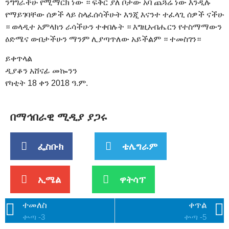
ንግግራችሁ የሚማርክ ነው ። ፍቅር ያለ ቦታው አባ ጨጓሬ ነው እንዲሉ
የማይገባቸው ሰዎች ላይ ስላፈሰሳችሁት እንጂ እናንተ ተፈላጊ ሰዎች ናችሁ
። ወላዲተ አምላክን ራሳችሁን ተቀበሉት ። እግዚአብሔርን የተስማማውን
ዕድሜና ውበታችሁን ማንም ሊያጣጥለው አይችልም ። ተመስገን።
ይቀጥላል
ዲያቆን አሸናፊ መኰንን
የካቲት 18 ቀን 2018 ዓ.ም.
በማኅበራዊ ሚዲያ ያጋሩ
ፌስቡክ
ቴሌግራም
ኢሜል
ዋትሳፕ
ተመለስ
ቀጥል
ቍጣ -3
ቍጣ -5