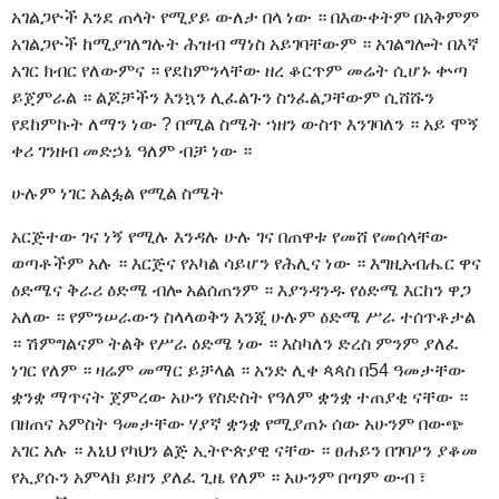
አገልጋዮች እንደ ጠላት የሚያይ ውለታ በላ ነው ። በእውቀትም በአቅምም
አገልጋዮች ከሚያገለግሉት ሕዝብ ማነስ አይገባቸውም ። አገልግሎት በእኛ
አገር ክብር የለውምና ። የደከምንላቸው ዘረ ቆርጥም መሬት ሲሆኑ ቍጣ
ይጀምራል ። ልጆቻችን እንኳን ሊፈልጉን ስንፈልጋቸውም ሲሸሹን
የደከምኩት ለማን ነው ? በሚል ስሜት ኀዘን ውስጥ እንገባለን ። አይ ሞኝ
ቀሪ ገንዘብ መድኃኔ ዓለም ብቻ ነው ።
ሁሉም ነገር አልፏል የሚል ስሜት
አርጅተው ገና ነኝ የሚሉ እንዳሉ ሁሉ ገና በጠዋቱ የመሸ የመሰላቸው
ወጣቶችም አሉ ። እርጅና የአካል ሳይሆን የሕሊና ነው ። እግዚአብሔር ዋና
ዕድሜና ቅራሪ ዕድሜ ብሎ አልሰጠንም ። እያንዳንዱ የዕድሜ እርከን ዋጋ
አለው ። የምንሠራውን ስላላወቅን እንጂ ሁሉም ዕድሜ ሥራ ተሰጥቶታል
። ሽምግልናም ትልቅ የሥራ ዕድሜ ነው ። እስካለን ድረስ ምንም ያለፈ
ነገር የለም ። ዛሬም መማር ይቻላል ። አንድ ሊቀ ጳጳስ በ54 ዓመታቸው
ቋንቋ ማጥናት ጀምረው አሁን የስድስት የዓለም ቋንቋ ተጠያቂ ናቸው ።
በዘጠና አምስት ዓመታቸው ሃያኛ ቋንቋ የሚያጠኑ ሰው አሁንም በውጭ
አገር አሉ ። እኒህ የካህን ልጅ ኢትዮጵያዊ ናቸው ። ፀሐይን በገባዖን ያቆመ
የኢያሱን አምላክ ይዘን ያለፈ ጊዜ የለም ። አሁንም በጣም ውብ ፣