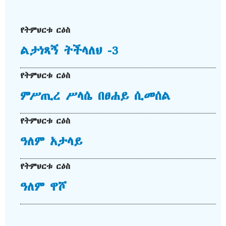
የትምህርቱ ርዕስ
ልታነጻኝ ትችላለህ -3
የትምህርቱ ርዕስ
ምሥጢረ ሥላሴ በፀሐይ ሲመሰል
የትምህርቱ ርዕስ
ዓለም አታላይ
የትምህርቱ ርዕስ
ዓለም ዋሾ