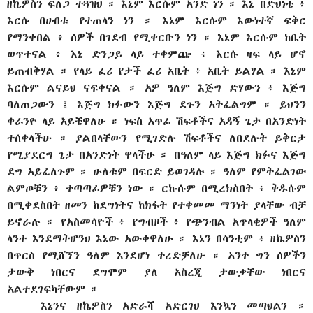
ዘኬዎስን ፍለጋ ተጓዝህ ። እኔም እርሱም አንድ ነን ። እኔ በድህነቴ ፥
እርሱ በሀብቱ የተጠላን ነን ። እኔም እርሱም እውነተኛ ፍቅር
የማንቀበል ፥ ሰዎች በገደብ የሚቀርቡን ነን ። እኔም እርሱም ከቤት
ወጥተናል ፥ እኔ ድንጋይ ላይ ተቀምጬ ፥ እርሱ ዛፍ ላይ ሆኖ
ይጠብቅሃል ። የላይ ፈሪ የታች ፈሪ አቤት ፥ አቤት ይልሃል ። እኔም
እርሱም ልናይህ ናፍቀናል ። አዎ ዓለም እጅግ ድሃውን ፥ እጅግ
ባለጠጋውን ፤ እጅግ ክፉውን እጅግ ደጉን አትፈልግም ። ይህንን
ቀራንዮ ላይ አይቼዋለሁ ። ነፍስ አጥፊ ሽፍቶችና አዳኝ ጌታ በአንድነት
ተሰቀላችሁ ። ያልበላቸውን የሚገድሉ ሽፍቶችና ለበደሉት ይቅርታ
የሚያደርግ ጌታ በአንድነት ዋላችሁ ። በዓለም ላይ እጅግ ክፉና እጅግ
ደግ አይፈለጉም ። ሁለቱም በፍርድ ይወገዳሉ ። ዓለም የምትፈልገው
ልምጦቹን ፥ ተጣጣፊዎቹን ነው ። ርኩሱም በሚረክስበት ፥ ቅዱሱም
በሚቀደስበት ዘመን ከደግነትና ከክፋት የተቀመመ ማንነት ያላቸው ብቻ
ይኖራሉ ። የአስመሳዮች ፥ የግብዞች ፥ የጭንብል አጥላቂዎች ዓለም
ላንተ እንደማትሆንህ እኔው አውቀዋለሁ ። እኔን በሳንቲም ፥ ዘኬዎስን
በጥርስ የሚሸኘን ዓለም እንደሆነ ተረድቻለሁ ። አንተ ግን ሰዎችን
ታውቅ ነበርና ደግሞም ያለ አስረጂ ታውቃቸው ነበርና
አልተደገፍካቸውም ።
እኔንና ዘኬዎስን አድራሻ አድርገህ እንኳን መጣህልን ።