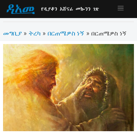
የዲያቆን አሸናፊ መኰንን ገጽ
መግቢያ
ትረካ
በርጠሜዎስ ነኝ
»
»
»
በርጠሜዎስ ነኝ