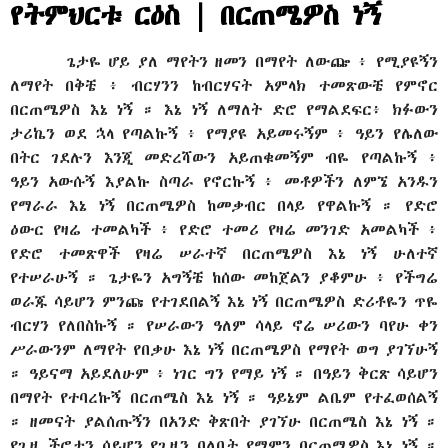
የትምህርቱ ርዕስ | በርጠሜዎስ ነኝ
ጌታዬ ሆይ ያለ ማየትን ዘመን በማየት ለውጬ ፥ የሚያዩኝን
ለማየት በቅቼ ፥ ብርሃንን ከብርሃናት አምላክ ተመጽውቼ የምኖር
በርጠሜዎስ እኔ ነኝ ። እኔ ነኝ ለማለት ድሮ የማልደፍር፥ ክፉውን
ታሪኬን ወደ ኋላ የጣልኩኝ ፥ የማያዩ አይመሩኝም ፥ ዓይን የሌለው
በትር ገደሉን እንጂ መድረሻውን አይጠቁመኝም ብዬ የጣልኩኝ ፥
ዓይን አውሱኝ እያልኩ ስጣራ የኖርኩኝ ፥ መቶዎችን ለምኜ አንዱን
የማራራ እኔ ነኝ በርጠሜዎስ ከመቃብር በላይ የዋልኩኝ ። የድሮ
ዕውር የዛሬ ተመልካች ፥ የድሮ ተመሪ የዛሬ መንገድ አመልካች ፥
የድሮ ተመጽዋች የዛሬ ሠራተኛ በርጠሜዎስ እኔ ነኝ ሁለተኛ
የተሠራሁኝ ። ጌታዬን አግኝቼ ከሰው መከጀልን ያቆምሁ ፥ የችግሬ
ወራጁ ሳይሆን ምንጩ የተገደበልኝ እኔ ነኝ በርጠሜዎስ ድሪቶዬን ጥዬ
ብርሃን የለበስኩኝ ። የሠራውን ዓለም ሳላይ ኖሬ ሠሪውን ባየሁ ቀን
ሥራውንም ለማየት የበቃሁ እኔ ነኝ በርጠሜዎስ የማየት ወግ ያገኘሁኝ
። ዓይናማ አይደለሁም ፥ ነገር ግን የማይ ነኝ ። በዓይን ቅርጽ ሳይሆን
በማየት የተባረኩኝ በርጠሜስ እኔ ነኝ ። ዓይኔም ልቤም የተፈወሰልኝ
። ዘመናት ያልሰጡኝን በአንድ ቅጽበት ያገኘሁ በርጠሜስ እኔ ነኝ ።
የጊዜ ችሮታን ሳይሆን የጊዜን ባለቤት የማምን በርጠሜዎስ እኔ ነኝ ።