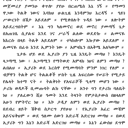
መጀመሪያ ያመንሁ ቀጥሎ ያየሁ በርጠሜስ እኔ ነኝ ። የማመን
ዋጋው ትልቅ ነውና እባክህ ሁልጊዜ እንዳምንህ እርዳኝ ። ዓይነ
ሥውርነት በሽታ አይደለም ። የሚቀበሉት ጉዳይ ነው ። ጸሎትም
አይደረግበትም ። እኔ ግን ካለመኖር ወደ መኖር ያመጣኝ ጌታ
በአጠገቤ ሲያልፍ እንደ ገና ሥራኝ ልለው ወደድኩ ። ልመናዬ
ከእርሱ በላይ ትልቅ አይደለም ። ተካክሎም እኩያው አይደለም ።
ልመናዬ በፊቱ እንደ ኢምንት ነው ። አምላኬን በአቅሜ አለካውም ።
ጌታዬ ሆይ ወደ ኢያሪኮ ያን ጊዜ እንዴት መጣህ ? እንዴት
ላጋጣሚ ነው ፥ አጋጣሚን የማትወድ አምላክ ነህና ለምን መጣህ ?
ልበልህ ። ኢያሪኮ ወደ እርስዋ የሚመጣባት ምንም ነገር የለም ።
ብቻዋን ትልቅ ሆና ትልልቆች ሦስት ጊዜ አፍርሰው የሠሯት የሚታይ
የሌላት ከተማ ናት ። ትልቅነት የአፍራሾች ዒላማ መሆን ነው ።
ታሪክ ወዳዶች ቢመጡባት ልክ ናቸው ። አንተ ግን የታሪክ ባለቤት
ነህ ። ያለፈውን ሺህ ዓመት እንደ ትላንት የምታስታውስ በዘላለም
አሁን የምትኖር ነህ ። እኮ ታዲያ ለምን ወደ ኢያሪኮ መጣህ ?
በደብረ ዘይት ሽቅብ ስታርግ ያየሁህ ፥ የኢያሪኮ አፈር መቼም
አይናፍቅህም ። ወደ ዓለሙ ሰውን አድራሻ አድርገህ መጣህ ። በወደ
ኢያሪኮ ግን እኔን አድራሻ አድርገህ መጣህ ። እኔን ፈውሰህ ደግሞ