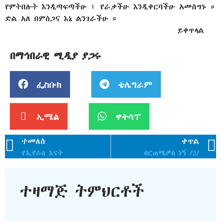
የምትበሉት እንዲጣፍጣችሁ ፥ የራቃችሁ እንዲቀርባችሁ አመስግኑ ።
ድል አለ በምስጋና እኔ ልንገራችሁ ።
ይቀጥላል
በማኅበራዊ ሚዲያ ያጋሩ
ፌስቡክ
ቴሌግራም
ኢሜል
ዋትሳፕ
ተመለስ
ቀጥል
የኢየሱስ እናት
በርጠሜዎስ ነኝ /2/
ተዛማጅ ትምህርቶች