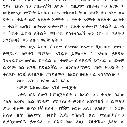
ዓይኔ ሲበራ ግን ያበራልኝን አየሁ ። ከዚያም የበራላቸውን አየሁ ።
መጀመሪያ ያየኹት እርሱን ነውና ተከተልኩት ። ይህች ቀን ለእኔ ልዩ
ናት ። ትልቅ ዜና ለትልቅ እምነት ፥ ትልቅ እምነት ለትልቅ ጩኸት
፥ ትልቅ ጩኸት ለትልቅ ተቃውሞ ፥ ትልቅ ተቃውሞ ለትልቅ ፈውስ
፥ ትልቅ ፈውስ ለትልቅ መከተል ያስተላለፈኝ ቀን ነው ። ጌታዬን
ያገኘሁባት ቀን ዕለተ ወርቅ ናት ።
ጌታዬ ሆይ አሥር ሳንቲም ሰጥተው የአሥር ሺህ ብር ንግግር
የሚናገሩ ሰዎችን ማምለጥ እንዴት ይቻለኛል ? እነርሱ ይሄዳሉ
ንግግራቸው ውስጤ ይቀራል ። ቃላቸው ሲያዋራኝ ይኖራል ። ደግሞ
ልረሳው ስል አንዱ ያድስልኛል ። ሰንሰለታማውን የሰው አንደበት ፥
ቆሰልኩ እንጂ አቆሰልኩ የማይለውን ባሕርየ ሰብእ ዛሬ ተገላገልኩ ።
የሰው ፊት ፥ የሰው ፊት እሳቱ
ፍምም አልወረደው እንደ መፋጀቱ
ጌታዬ ሆይ ሰውን ከምከጅልበት ፥ ከራሱ ጋር ታግሎ ለራሱ
ኅሊና ዕረፍት ሲል ሳንቲም ከሚጥልበት ወንበሬ አስነሣኸኝ ። ልመናን
ሥራ ብዬው ከሠራተኛ በፊት ብገኝም ኑሮዬ እልፍ አላለም ። ኑሮዬ
እልፍ ብሎ ከልመና ብላቀቅ እንኳ የሰጡኝ ሁሉ መስጠታቸውን
ሊያስታውሱኝ ይጥራሉ ። በእኛ ነው ለዚህ የበቃኸው ይላሉ ።