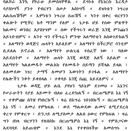
ባልኮራ እንኳ የኮራሁ ይመስላቸዋል ። ደግነቱ የእነርሱ እርዳታ
ሳያስነሣኝ ያንተ የብርሃን ስጦታ አስነሣኝ ። ድህነቴን ነግረህ
አልሰጠኸኝም ። እምነቴን ነግረህ ሰጠኸኝ ። ካንተ በቀር ብርሃንን
ቀልሎት የሚቸር ከቶ ማንም የለም ። ጌታዬ ሆይ የሰው ምጽዋት
ከልመና ወንበር አያስነሣም ። ሰው የችግሩን ወራጅ እንጂ ምንጩን
አይገድብምና ። አንተ ግን የችግሬን ምንጭ አለማየቴን አስወገድክልኝ
። አለማየት ወዳጅና ጠላትን አይለይም ። አለማየት በችርቻሮ ሳንቲም
ሲደለል ይኖራል ። አለማየት ሁልጊዜ ተስፈኛ ነው ፥ ባለው
አይደሰትም ። አለማየት ጠላት እንጂ ወዳጅ አለኝ አይልም ።
አለማየት ካልለመዱት መልአክ የለመዱት ሰይጣን ይሻላል ይላል ፥
ለለመደው ነገር ታማኝ ለመሆን እውነትን ይገፋል ። አለማየት
የሌሎችን ንቀት ይቀበላል ፥ ተቀባይ እንጂ ሰጪ አይደለምና ።
ጌታዬ ወዳጄ ሆይ ልቤ ያየህን ዓይኔም ደገመህ ። እኔንና
የሠራሁትን ሳያይ አይሙት ብለህ ፈረድክልኝ ። በርጠሜዎስ እኔ ነኝ
። ተቀምጬ ስጓዝ የነበርኩኝ ፥ ዛሬ በእግሬ ገሰገስኩኝ ። በርጠሜዎስ
እኔ ነኝ ፥ ለመሪ የምከፍል ፥ ወደ ማልወደው ልመና ለሚያደርስ
ቀረጥ የምቀርጥ ፥ ድንጋይ ለሚያስመታ ለልበ ዕውር የምከፍል ፥ ዛሬ
ግን በነጻ ብርሃንን የለበስኩ በርጠሜዎስ እኔ ነኝ ። የምስጋናው
አደባባይ አይጠብም ። እንደ እኔ የተቀበላችሁ አመስግኑ ።