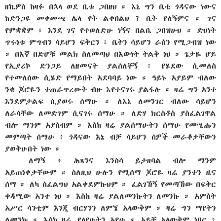
ዘኬዎስ ከዛፉ በኋላ ወደ ቤቱ ጋበዘህ ። እኔ ግን ቤቴ ጎዳናው ነውና
ከድንጋዩ መቀመጫ ሌላ የት ልቀበልህ ? ቤት የለኝምና ። ገና
የምቋቋም ፥ እንደ ገና የተወለድሁ ነኝና በልቤ ጋበዝሁህ ። ድህነት
ጥሩነቱ ምግብን ሳይሆን ፍቅርን ፥ ቤትን ሳይሆን ራስን የሚጋብዝ ነው
። በእኛ በድሆቹ መልክ ስለመጣህ በእውነት ትልቅ ነህ ። ጌታዬ ሆይ
የኢያሪኮ ድንጋይ ለዘመናት ያልሰለቸኝ ፥ የሄደው ሲመለስ
የተመለሰው ሲሄድ የማይበት አደባባይ ነው ። ዓይኑ አያይም ብለው
ንቁ ጆሮዬን ተጠራጥረውት ብዙ እየተናገሩ ያልፋሉ ። ዛሬ ግን አንተ
እንደምታልፍ ሲያወሩ ሰማሁ ። ለእኔ ለመንገር ብለው ሳይሆን
ለራሳቸው ለመድገም ሲናገሩ ሰማሁ ። ለድሃ ክርስቶስ ያስፈልገዋል
ብሎ ማንም አያስብም ። እስከ ዛሬ ያልሰማሁትን ሰማሁ የመሢሑን
መምጣት ሰማሁ ፥ ጎዳናው እኔ ብቻ ሳይሆን ሰዎች መራቆታቸውን
ያወቅሁበት ነው ።
ለማኝ ፥ ሕጻንና እንስሳ ይታዘባል ብሎ ማንም
አይጠነቀቃቸውም ። ስለዚህ ሁሉን የሚሰማ ጆሮዬ ዛሬ ያንተን ዜና
ሰማ ። ለካ ስፈልግህ አልቀደምኩህም ። ፈልገኸኝ የመጣኸው በፍቅር
ቀዳሚው አንተ ነህ ። እስከ ዛሬ ያልለመንኩትን ለመንኩ ። አምስት
አሥር ሳንቲም እንጂ ብርሃንን ለምኜ አላውቅም ። ዛሬ ግን ማየትን
ለመንኩ ። እስከ ዛሬ ያላየሁትን አየሁ ። አይቼ አላውቅም ነበር ፥