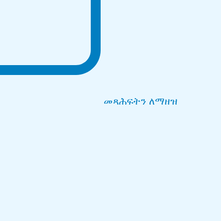
መጻሕፍትን ለማዘዝ