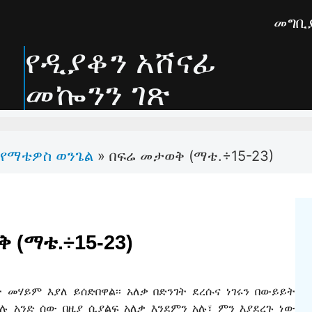
መግቢ
የዲያቆን አሸናፊ
መኰንን ገጽ
የማቴዎስ ወንጌል
»
በፍሬ መታወቅ (ማቴ.÷15-23)
 (ማቴ.÷15-23)
ተ መሃይም እያለ ይሰድበዋል፡፡ አለቃ በድንገት ደረሱና ነገሩን በውይይት
ሉ አንድ ሰው በዚያ ሲያልፍ አለቃ እንደምን አሉ፣ ምን እያደረጉ ነው