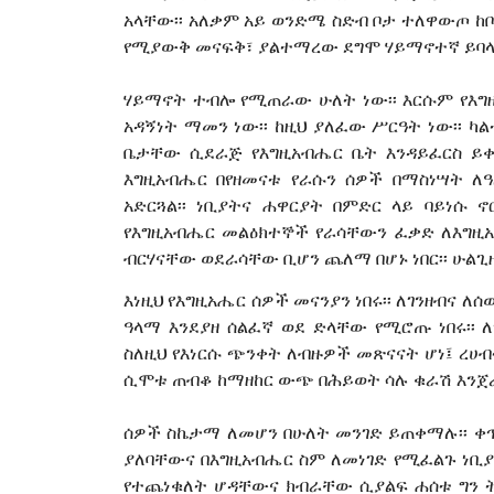
አላቸው፡፡ አለቃም አይ ወንድሜ ስድብ ቦታ ተለዋውጦ ከቦ
የሚያውቅ መናፍቅ፣ ያልተማረው ደግሞ ሃይማኖተኛ ይባላል
ሃይማኖት ተብሎ የሚጠራው ሁለት ነው፡፡ እርሱም የእግዚ
አዳኝነት ማመን ነው፡፡ ከዚህ ያለፈው ሥርዓት ነው፡፡ ካል
ቤታቸው ሲደራጅ የእግዚአብሔር ቤት እንዳይፈርስ ይቀናሉ፡፡ 
እግዚአብሔር በየዘመናቱ የራሱን ሰዎች በማስነሣት ለዓ
አድርጓል፡፡ ነቢያትና ሐዋርያት በምድር ላይ ባይነሱ ኖ
የእግዚአብሔር መልዕክተኞች የራሳቸውን ፈቃድ ለእግዚአብ
ብርሃናቸው ወደራሳቸው ቢሆን ጨለማ በሆኑ ነበር፡፡ ሁልጊዜ 
እነዚህ የእግዚአሔር ሰዎች መናንያን ነበሩ፡፡ ለገንዘብና ለሰ
ዓላማ እንደያዘ ሰልፈኛ ወደ ድላቸው የሚሮጡ ነበሩ፡፡
ስለዚህ የእነርሱ ጭንቀት ለብዙዎች መጽናናት ሆነ፤ ረሀ
ሲሞቱ ጠብቆ ከማዘከር ውጭ በሕይወት ሳሉ ቁራሽ እንጀራ
ሰዎች ስኬታማ ለመሆን በሁለት መንገድ ይጠቀማሉ፡፡ ቀጥ
ያለባቸውና በእግዚአብሔር ስም ለመነገድ የሚፈልጉ ነቢያ
የተጨነቁለት ሆዳቸውና ክብራቸው ሲያልፍ ሐሰቱ ግን ትው