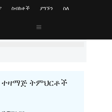
ያ
ስብከቶች
ያግኙን
ስለ
ተዛማጅ ትምህርቶች