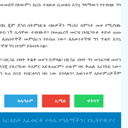
መለሻ የለውም፡፡ እርሱ ተጸጽቶ ቢመለስ እንኳ ዓላማውን የተቀበሉ ግን
ነኛ ሰባኪ ጂም ጆንስ በትምህርቱ ብዙዎችን ማረከ፤ ስምንት መቶ የሚያህሉ
ርስቶስ ነኝ ሲላቸው ተቀበሉት፡፡ በመጨረሻ መርዝ በብርጭቆ ቀድቶ ጠጡ
 ለሐሰተኞች መምህራን የተሰጠ ነው፡፡ ለእውነተኞቹ ግን ጥቂት እንኳ
ኞቹ ግን በጣም ይከብዱናል፡፡
፡ በደጋፊ ብዛት ትልቅ መሆን ይቻላል፣ በደጋፊ ብዛት ግን መንፈሳዊ መሆን
እንጂ ያደረግነው ተአምር አይቆጠርም፡፡ ሁሉም ዛፍ ቅጠሉ አረንጓዴ ነው፡፡
ካን ፍሬ ስናይ የብርቱካን ዛፍ ነው እንላለን፡፡ እውነተኛ አስተምሪዎችም
ቴሌግራም
ኢሜል
ዋትሳፕ
ር አርቲስት አፈወርቅ ተክሌ የዓለማችን፣ የኢትዮጵያና