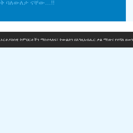
ላቅ ባለውለታ ናቸው…!!
ማ ኦርቶዶክሳዊ ትምህርቶችን ማስተላለፍ፣ ትውልድን በእግዚአብሔር ቃል ማነጽና የተሻለ ዘመን