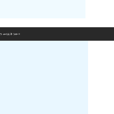
ን መናፈቅ ነው።