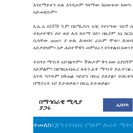
እንደማይሆን ሁሉ እንዲሁም ዓላማው ከሰውዬው ከወጣ መ
አይመለሱም፡፡
እ.ኤ.አ በ1978 ዓ.ም በአሜሪካን አገር የተነሣው ዝ
ተከታዮቹን ይዞ ወደ ሌላ ከተማ ሄደ፡፡ በዚያም እኔ ክ
ሲላቸው ጠጡ፡፡ ያ ሁሉ ሕዝብና ራሱም ሞቱ፡፡ ሕዝብ
አይታዘዝም፡፡ አዎ ሐሰተኞቹን መምሀራን ስንቀልብ እውነተ
ተሰጥኦ ማንነት አይገልጥም፡፡ ችሎታም ቅን ሰው አያስኝም፡
አይቻልም፡፡ በእግዚአብሔር ዙፋን ፊት ማንነት ይፈተናል 
አንዱ ካንዱም በቅጠል ሳይሆን በፍሬ ይለያል፡፡ የብርቱ
በሚኖሩት ኑሮ ይታወቃሉ፡፡ በፍሬ ይታወቃል፡፡
በማኅበራዊ ሚዲያ
ፌስቡክ
ያጋሩ
ተመለስ
እጅግ የተከበሩ የዓለም ሎሬት ሜት