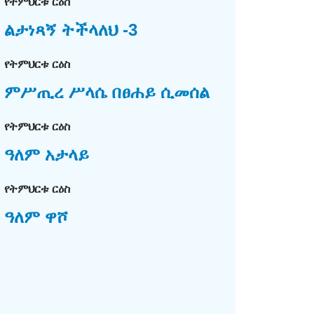
የትምህርቱ ርዕስ
ልታነጻኝ ትችላለህ -3
የትምህርቱ ርዕስ
ምሥጢረ ሥላሴ በፀሐይ ሲመሰል
የትምህርቱ ርዕስ
ዓለም አታላይ
የትምህርቱ ርዕስ
ዓለም ዋሾ