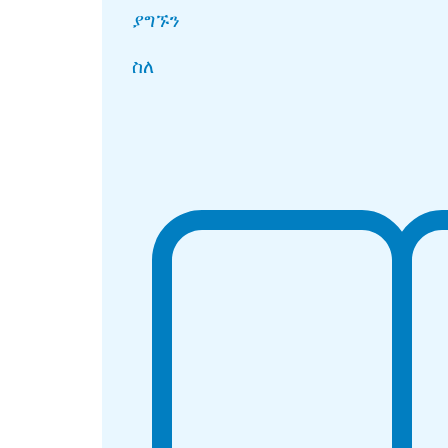
ያግኙን
ስለ