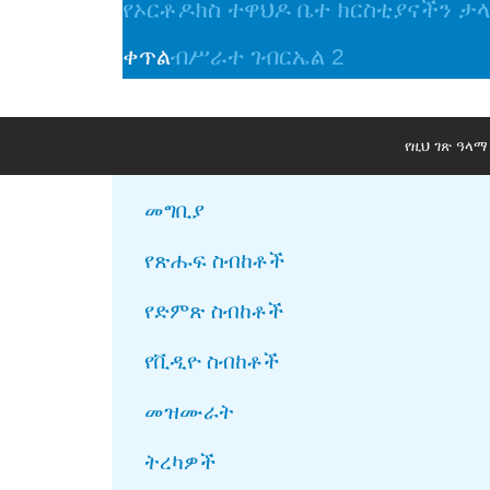
የኦርቶዶክስ ተዋህዶ ቤተ ክርስቲያናችን ታ
ቀጥል
ብሥራተ ገብርኤል 2
የዚህ ገጽ ዓላ
መግቢያ
የጽሑፍ ስብከቶች
የድምጽ ስብከቶች
የቪዲዮ ስብከቶች
መዝሙራት
ትረካዎች