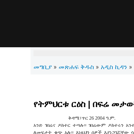
መግቢያ
መጽሐፍ ቅዱስ
አዲስ ኪዳን
»
»
»
የትምህርቱ ርዕስ | በፍሬ መታወቅ
ቅዳሜ፣ጥር 26 2004
ዓ.ም.
አንድ ገበሬና ዶክተር ተጣሉ፡፡ ገበሬውም ዶክተሩን አን
ለመፍታት ቁጭ አሉ፡፡ እነዚህን ሰዎች እያነጋገሯቸው ሳ