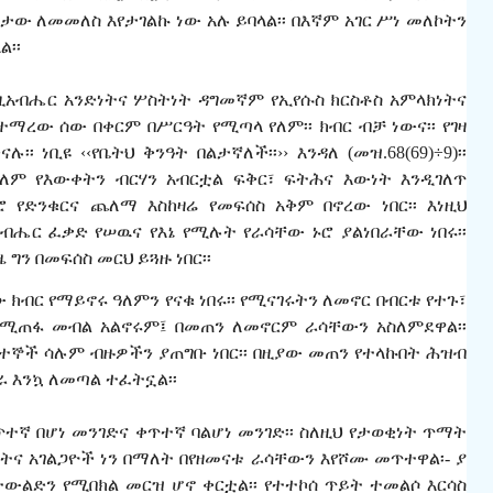
ታው ለመመለስ እየታገልኩ ነው አሉ ይባላል፡፡ በእኛም አገር ሥነ መለኮትን
፡፡
አብሔር አንድነትና ሦስትነት ዳግመኛም የኢየሱስ ክርስቶስ አምላክነትና
ተማረው ሰው በቀርም በሥርዓት የሚጣላ የለም፡፡ ክብር ብቻ ነውና፡፡ የገዛ
ነቢዩ ‹‹የቤትህ ቅንዓት በልታኛለች፡፡›› እንዳለ (መዝ.68(69)÷9)፡፡
ለም የእውቀትን ብርሃን አብርቷል ፍቅር፣ ፍትሕና እውነት እንዲገለጥ
ሮ የድንቁርና ጨለማ እስከዛሬ የመፍሰስ አቅም በኖረው ነበር፡፡ እነዚህ
ሔር ፈቃድ የሠዉና የእኔ የሚሉት የራሳቸው ኑሮ ያልነበራቸው ነበሩ፡፡
ግን በመፍሰስ መርህ ይጓዙ ነበር፡፡
ው ክብር የማይኖሩ ዓለምን የናቁ ነበሩ፡፡ የሚናገሩትን ለመኖር በብርቱ የተጉ፣
 ለሚጠፋ መብል አልኖሩም፤ በመጠን ለመኖርም ራሳቸውን አስለምደዋል፡፡
ብተኞች ሳሉም ብዙዎችን ያጠግቡ ነበር፡፡ በዚያው መጠን የተላኩበት ሕዝብ
 እንኳ ለመጣል ተፈትኗል፡፡
ተኛ በሆነ መንገድና ቀጥተኛ ባልሆነ መንገድ፡፡ ስለዚህ የታወቂነት ጥማት
ትና አገልጋዮች ነን በማለት በየዘመናቱ ራሳቸውን እየሾሙ መጥተዋል፡- ያ
ልድን የሚበክል መርዝ ሆኖ ቀርቷል፡፡ የተተኮሰ ጥይት ተመልሶ እርሳስ