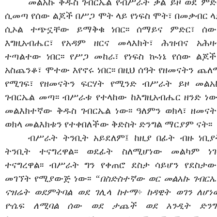
መልአኩ ቅዱስ ገብርኤል የብሥራት ቃል ይዞ ወደ ምድ
ሲመጣ የሰው ልጆች በሥጋ ሞት ላይ የነፍስ ሞት፣ በመቃብር ላ
ሲኦል ተጭኗቸው ይማቅቁ ነበር፡፡ ሰማይና ምድር፣ ሰው
እግዚአብሔር፣ የአዳም ዘርና መላእክት፣ ሕዝብና አሕዛ
ተጣልተው ነበር፡፡ የሥጋ መከራ፣ የነፍስ ኲነኔ የሰው ልጆች
አስጨንቆ፣ ሞተው እየኖሩ ነበር፡፡ በዚህ ሰዓት የዘመናትን ጨለ
የሚገፍ፣ የዘመናትን ፍርሃት የሚንድ ብሥራት ይዞ መልአ
ገብርኤል መጣ፡፡ ብሥራቱ የተላከው ከእግዚአብሔር ዘንድ ነው፡
መልእክተኛው ቅዱስ ገብርኤል ነው፡፡ ዓለምን ወክላ፣ ዘመናት
ወክላ መልእክቱን የተቀበለችው ቅድስት ድንግል ማርያም ናት፡፡
ብሥራት ትንቢት አይደለም፤ ከዚያ በፊት ብዙ ነቢያ
ትንቢት ተናግረዋል፡፡ ወደፊት ስለሚሆነው መልካም ነገ
ተናግረዋል፡፡ ብሥራት ግን የቀጠሮ ደስታ ሳይሆን የደስታው
መገኘት የሚያውጅ ነው፡፡
“በስድስተኛው ወር መልአኩ ገብርኤ
ናዝሬት ወደምትባል ወደ ገሊላ ከተማ÷ ከዳዊት ወገን ለሆነ
ዮሴፍ ለሚባል ሰው ወደ ታጨች ወደ አንዲት ድንግ