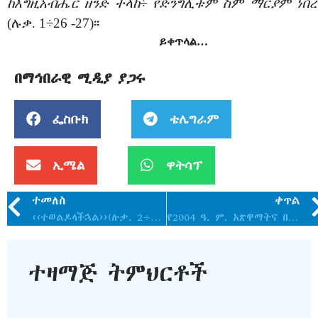
ከእግዚአብሔር ዘንድ ተላከ÷ የድንግሊቱም ስም ማርያም ነበረ
(ሉቃ. 1÷26 -27)፡፡
ይቀጥላል…
በማኅበራዊ ሚዲያ ያጋሩ
ፌስቡክ
ቴሌግራም
ኢሜል
ዋትሳፕ
ተመለስ
ቀጥል
‹‹ተወልዶላችኋል››(ሉቃ. 2÷11)፡፡
የ2004 ዓ. ም. አጽዋማትና በዓላት
ተዛማጅ ትምህርቶች