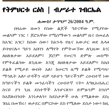
የትምህርቱ ርዕስ | ብሥራተ ገብርኤል
ሐሙስ፣ ታኅሣሥ 26/2004 ዓ.ም.
በዛሬው ዘመን የሰው ልጆች ዓይናቸው የሚያየው
መልካም ነገር ፣ ጆሮአቸው የሚሰማውን መልካም ዜና በመፈለ
ከአገር አገር፣ ከሰው ሰው፣ ከአንዱ የዜና አውታር ወደ ሌላ
ይባዝናሉ፡፡ ዓይን አበባን ለማየት የምትመኘው ለጊዜው እን
ለዘለቄታው አይደለም፤ ጆሮም የሠርግ ድምጽ መስማ
የምትፈልገው ለጊዜው እንጂ ለዘለቄታው አይደለም፡፡ ከአበ
ይልቅ የሚታይ ውበት አለ፣ ከሠርግ ዜማ ይልቅ የሚጣፍ
ማኅሌት አለ፡፡ ሆዳችን ብቻ ሳይሆን ዓይናችንም ረሀብተኛ ነው
ከዓይናችን ይልቅ መንፈሳችን ረሀብተኛ ናት፡፡ እግዚአብሔር
ስናይ ያን ጊዜ ደስተኞች እንሆናለን፡፡ ድምፁንም ስንሰ
ከአሸለብንበት እንነቃለን፡፡ ከደስታዎች ሁሉ የሚልቀው ደስ
ገበሬ በመኸሩ፣ ወታደር በምርኮው ደስ የሚለው ደስታ ነው፡፡ ከዚ