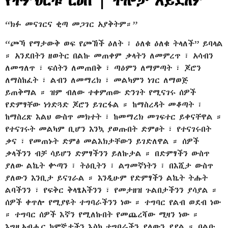
የትምህርቱ ርዕስ | ችሎታ አይደለም
“ክፉ መናገርና ቂጣ መጋገር አያቅትም።”
“ጮኻ የማታውቅ ወፍ የጮኸች ዕለት ፣ ዕለቁ ዕለቁ ትላለች” ይባላል
። አንደበትን ዘወትር በልኩ መጠቀም ቃላትን ለመምረጥ ፣ አሳብን
ለመግለጥ ፣ ፍሰትን ለመጠበቅ ፣ ጣዕምን ለማምጣት ፣ ጆሮን
ለማስከፈት ፣ ልብን ለመማረክ ፣ መልካምን ነገር ለማወጅ
ይጠቅማል ። ዝም ብለው ተቀምጠው ድንገት የሚናገሩ ሰዎች
የድምፃቸው ነጎድጓድ ጆሮን ይገርፋል ። ከማስረዳት መቆጣት ፣
ከማስረጽ እልህ ውስጥ መክተት ፣ ከመማረክ መገፍተር ይቀናቸዋል ።
የተናገሩት መልካም ቢሆን እንኳ ያወጡበት ድምፀት ፣ የተናገሩበት
ቃና ፣ የመጠኑት ድምፅ መልእክታቸውን ይገድለዋል ። ሰዎች
ቃላችንን ብቻ ሳይሆን ድምፃችንን ይለኩታል ። በድምፃችን ውስጥ
ያለው ልኬት ቍጣን ፣ ትዕቢትን ፣ ልግመኛነትን ፣ በእሺታ ውስጥ
ያለውን እንቢታ ይናገራል ። እንዲሁም የድምፃችን ልኬት ትሑት
ልባችንን ፣ የፍቅር ቅላፄአችንን ፣ የመታዘዝ ጉልበታችንን ያሳያል ።
ሰዎች ቀጥሎ የሚያዩት ተግባራችንን ነው ። ተግባር የልብ ወደብ ነው
። ተግባር ሰዎች እኛን የሚለኩበት የመጨረሻው ሚዛን ነው ።
እግዚአብሔር ከምኞታችን እስከ ተግባራችን ያለውን ያያል ። በልቡ