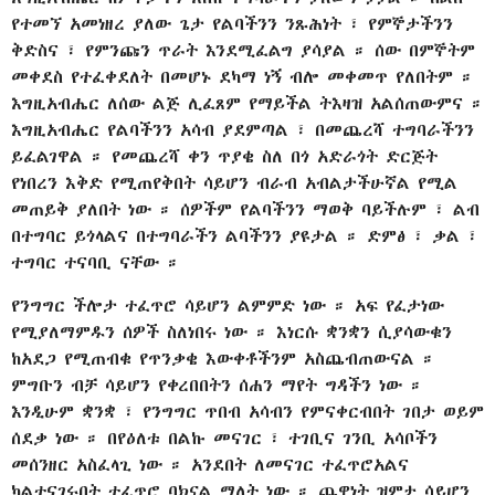
የተመኘ አመነዘረ ያለው ጌታ የልባችንን ንጹሕነት ፣ የምኞታችንን
ቅድስና ፣ የምንጩን ጥራት እንደሚፈልግ ያሳያል ። ሰው በምኞትም
መቀደስ የተፈቀደለት በመሆኑ ደካማ ነኝ ብሎ መቀመጥ የለበትም ።
እግዚአብሔር ለሰው ልጅ ሊፈጸም የማይችል ትእዛዝ አልሰጠውምና ።
እግዚአብሔር የልባችንን አሳብ ያደምጣል ፣ በመጨረሻ ተግባራችንን
ይፈልገዋል ። የመጨረሻ ቀን ጥያቄ ስለ በጎ አድራጎት ድርጅት
የነበረን እቅድ የሚጠየቅበት ሳይሆን ብራብ አብልታችሁኛል የሚል
መጠይቅ ያለበት ነው ። ሰዎችም የልባችንን ማወቅ ባይችሉም ፣ ልብ
በተግባር ይጎላልና በተግባራችን ልባችንን ያዩታል ። ድምፅ ፣ ቃል ፣
ተግባር ተናባቢ ናቸው ።
የንግግር ችሎታ ተፈጥሮ ሳይሆን ልምምድ ነው ። አፍ የፈታነው
የሚያለማምዱን ሰዎች ስለነበሩ ነው ። እነርሱ ቋንቋን ሲያሳውቁን
ከአደጋ የሚጠብቁ የጥንቃቄ እውቀቶችንም አስጨብጠውናል ።
ምግቡን ብቻ ሳይሆን የቀረበበትን ሰሐን ማየት ግዳችን ነው ።
እንዲሁም ቋንቋ ፣ የንግግር ጥበብ አሳብን የምናቀርብበት ገበታ ወይም
ሰደቃ ነው ። በየዕለቱ በልኩ መናገር ፣ ተገቢና ገንቢ አሳቦችን
መሰንዘር አስፈላጊ ነው ። አንደበት ለመናገር ተፈጥሮአልና
ካልተናገሩበት ተፈጥሮ ባክኗል ማለት ነው ። ጨዋነት ዝምታ ሳይሆን