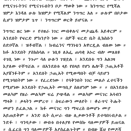
የሚናገሩትንና የሚናገሩበትን ቦታ ማወቅ ነው ። ከንግግር የሚሻል
ዝምታ እንዳለ ሁሉ ከዝምታ የሚሻልም ንግግር አለ ። ሁሉም በቦታው
ሲሆን ዝምታም ጌጥ ፣ ንግግርም ወርቅ ይሆናል ።
ንግግር ዘር ነው ። የተዘራ ነገር መብቀሉና መታጨዱ አይቀርም ።
አንደበት የፍርድ ምክንያት ነው ። ሰዎች ፍርድ ቤት ሲከስሱን
ሰድቦኛል ፣ ዝቶብኛል ፣ ክብሬንና ማንነቴን አዋርዷል ብለው ነው ።
ክፉ አንደበት ያስከስሳል ። ነቢዩ ለአፌ ጠባቂ አኑር ብሎ መጸለዩ
ተገቢ ነው ። ንጉሥ ሳለ ሁሉን ገዝቷል ፣ አንደበቱ ግን አልገዛ
እያለው ተቸግሯል ። በአንደበቱ ላይ የበላይ የሆነ ሌሎች ኃጢአቶች
አያሸንፉትም ። አንደበት ኃጢአት የሚወጣበት ብቻ ሳይሆን
የሚገባበትም ነው ። የፈረድነው ፣ የሳቅንበት ነገር መልሶ ፈተናችን
የሚሆነው አንደበት የኃጢአት መግቢያ ስለሆነም ነው ። ። በአንደበቱ
መልካም የዘራ መልካም ፍሬ ያጭዳል ። መልካም መናገር አሳብን
ማላቅ ፣ ቃላትን መምረጥ ፣ ስፍራውን መለየት ፣ ቆራጥና ትሑት
መሆን ይፈልጋል ። ክፉ መናገር ግን ማፍረስ በመሆኑ ሙያ
አይጠይቅም ። አንድ ቤት ሲሠራ ብዙ ሊቃውንቶች ይተባበሩበታል ።
ንድፉ ፣ ግንባታው ፣ ውበቱ በተለያዩ የመስኩ ባለሙያዎች ይጠናል
። ሲፈርስ ግን ባለሙያዎች አያስፈልጉትም ። በብዙ ሺህ የመዶሻ