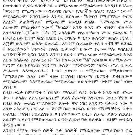
ወንድሞች በምንም ዓይነት
ሥ
ራ ላይ ቢሆኑም እርስ በእር
ሳቸው
በሰላምና
በመተዛዘን ሊኖሩ ይገባችዋል
።
የ
ሚ
ሠ
ራው
የ
ሚጸልየውን እንዲህ ይበለው
“ወንድሜ የሚያገኘው መንፈሳዊ ስጦታ የጋራችን ስለሆነ የእኔም ነው።
”
የ
ሚጸልየውም አንባቢውን እንዲህ ይበለው
፡-
“አንብ
ቦ
የሚያገኘው ትርፍ
ለእኔም ይጠቅማል።
” የ
ሚ
ሠ
ራም እንዲህ ይበል
፡-
“
የ
ም
ሠ
ራው
ሥ
ራ
ለሁሉም የሚጠቅም ነው።
”
“አካልም አንድ እንደ ሆነ ብዙም ብልቶች
ኛ
እንዳሉበት” (1
ቆሮ 12፥12) አካላቱም የየራሳቸውን ሥራ ይ
ሠ
ራሉ
፤
በተቃራኒው ደግሞ እርስ በእርስ ይተጋገዛሉ
። ዓይን ሁሉንም ወክሎ ያያል
፣
እጅም ሁሉንም ወክሎ ይ
ሠ
ራል። እግርም ሲራመድ ሁሉን ተሸክሞ ይጓዛል
፤
አን
ደ
ኛውም የሰውነት ክፍል ሲታመም ሁሉም ይታመማሉ ።
ስለዚህ
ወንድሞችም እርስ በእርስ እንዲህ ይሁኑ
። የሚ
ሠ
ራው የሚጸልየውን እንደ
እ
ርሱ ስላል
ሠ
ራ አይፍረድበት “እኔ ስለፋ ይጋደማል” አይበለው። የሚ
ሠ
ራው
ማንም ላይ አይፍረድ ነገር
ግን ሁሉም ማንኛውንም ዓይነት
ሥ
ራ ሲ
ሠ
ራ
ሥ
ራውን ለእግዚአብሔር ክብር ያድርግ
። የሚያነበው የሚጸልየውን
“የሚጸልየው ለእኔ ነው” ብሎ በማሰብ በሰላምና በደግነት ይቀበለው
።
የሚጸልየውም ስለሚ
ሠ
ራው
“
የሚ
ሠ
ራው ለሁላችንም ጥቅም ነው” ብሎ
ያስብ
።
በዚህ ሁኔታ ስምምነትና “በሰላም ማሰሪያ” የሆነ
ኅ
ብረት አንድ ላይ ሆነው
ቅን
፣
ቀላል
ና
ለእግዚአብሔርም ያደላ
ሕ
ይወት እንዲኖሩ ያደርጋቸዋል
።
በዚህ ሁሉ መ
ሐ
ል የማያቋርጥ ጸሎት ዋና ነገር
እ
ንደሆነ የታመነ ነው
።
አንድ አስፈላጊ ነገር አለ ።
ይህም ሰው ለነፍሱ
ሀ
ብት ማከማቸትና ጌታን
ሁልጊዜ
ማሰብ
ያስፈልገዋል ።
በየትኛውም ሁኔታ ሲ
ሠ
ራ ይሁን ሲጸልይ
አልያም ሲያነብ የማይጠፋውን
ሀ
ብት ሊይዝ ግድ ይለዋል ።
ይህም መንፈስ
ቅዱስ ነው
።
እንዲህ የሚሉ ጥቂት ሰዎች ጌታ ከሰዎች የሚፈልገው የሚታየውን ፍሬ