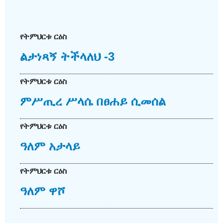
የትምህርቱ ርዕስ
ልታነጻኝ ትችላለህ -3
የትምህርቱ ርዕስ
ምሥጢረ ሥላሴ በፀሐይ ሲመሰል
የትምህርቱ ርዕስ
ዓለም አታላይ
የትምህርቱ ርዕስ
ዓለም ዋሾ