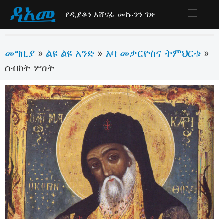
የዲያቆን አሸናፊ መኰንን ገጽ
መግቢያ
ልዩ ልዩ አንድ
አባ መቃርዮስና ትምህርቱ
»
»
»
ስብከት ሦስት