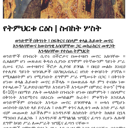
የትምህርቱ ርዕስ | ስብከት ሦስት
ወንድሞች በቅንነት
፣
በፍቅርና በሰላም ቀላል
ሕ
ይወት መኖር
እንዳለባቸውና ከውስጣዊ
አ
ሳቦቻቸው ጋር መከራከርና መዋጋት
እንዳለባቸው የተሰጠ ትምህርት
ወንድሞች በ
ኅብ
ረት ሲኖሩ በችሮታ
ና
በመተዛዘን መኖር አለባቸው
።
ሲጸልዩም ሆነ መጽሐፍ ቅዱስ ሲያነቡ
ደግሞም
የትኛውንም
ዓ
ይነት ሥራ
ሲ
ሠ
ሩ የጋራ መተዛዘን
ና
ችሮታ ሊያሳዩ ይገባል
። በዚህ መልኩ እነዚህ
የተለያዩ ዓይነት ዝንባሌዎች በእግዚአብሔር ዘንድ ተቀባይነት ያገኛሉ።
የሚጸልዩትም ሆነ የሚያነቡት
ደግሞም
ሥራ የሚ
ሠ
ሩት በጋር
፣
በቅንነት
ሆነው ቀላል
ሕ
ይወት መኖር ይችላሉ
። በመጽሐፉ ላይ ምን ተብሎ ነው
የተጻፈው? “ፈቃድህ በሰማይ እንደሆነች እንዲሁም በምድር ትሁን” (ማቴ
6፥10)። በሰማይ ያሉት መላእክት በ
ኅ
ብረት ሆነው በስምምነት
፣
በሰላምና
በቅንነት እንደሚኖሩ በእነ
ር
ሱ መ
ካከል
ም ኩራት
፣
ምቀኝነት እንደሌለ
ወንድሞ
ች
ም በ
ኅ
ብረት እንዲሁ መኖር
ይገባቸዋል
።
ሠ
ላሳ የሚሆኑ
መነኮሳት በአንድ ላይ ይኖራሉ
፤
ሁሉም ቀንና ሌሊቱን መሉ አንድ ሥራ ላይ
ብቻ መጠመድ አይችሉም
። አንዳንዶቹ ለስድስት ሰዓታት ከጸለዩ በኋላ
ማንበብ ይፈልጋሉ
፤
አንዳንዶቹ ለማገልገል ዝግጁ
ና
ፈጣን ሲሆኑ ሌሎቹ
ደግሞ ከባድ
ሥ
ራ ለመ
ሥ
ራት ዝግጁ
ና
ፈጣን ናቸው
።