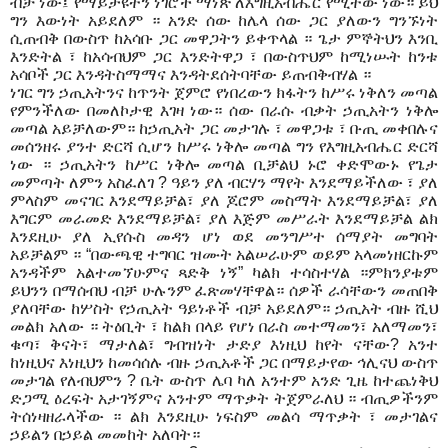
ብቻ ነው
፤
የማይታዩትን ነገሮች ማነ
ጽ
ለእግዚአብሔር የሚተው ነው
። ይህ
ግን እውነት አይደለም
። አንድ ሰው ከሌላ ሰ
ው
ጋር ያለውን ግንኙነት
ሲጠብቅ በውስጥ ከ
አ
ሳቡ ጋር መዋጋትን ይቀጥላል
። ጌታ
ምኞትህን እንቢ
እንድትል ፣
ከ
አ
ሳብህም ጋር እንድትዋጋ
፣
በውስጥህም ከሚነ
ሡ
ት ከንቱ
አ
ሳቦች ጋር እንዳትስማማና እንዳትደሰትባቸው ይጠብቅብሃል
።
ነገር ግን ኃጢአትንና ከጥንት ጀምሮ የነበረውን ክፋትን ከ
ሥ
ሩ ነቅለን መጣል
የምንችለው በመለኮታዊ እገዛ ነው
። ሰው በራሱ ብቃት ኃጢአትን ነቅሎ
መጣል አይቻለውም
። ከኃጢአት ጋር መታገሉ
፣
መዋጋቱ
፣
ቡጢ መቀበሉና
መሰንዘሩ ያንተ ድርሻ ሲሆን ከ
ሥ
ሩ ነቅሎ መጣል ግን የእግዚአብሔር ድርሻ
ነው
። ኃጢአትን ከ
ሥ
ር ነቅሎ መጣል
ቢቻልህ ኑሮ
ቀድሞውኑ የጌታ
መምጣት ለምን አስፈለገ
? ዓይን ያለ ብርሃን ማየት እንደማይችለው
፣
ያለ
ምላስም መናገር እንደማይቻል
፣
ያለ ጆሮም መስማት እንደማይቻል
፣
ያለ
እግርም መራመድ እንደማይቻል
፣
ያ
ለ
እጅም መ
ሥ
ራት እንደማይቻል ልክ
እንደዚሁ ያለ ኢየሱስ መዳን ሆነ ወደ መንግ
ሥ
ተ ሰማያት መግባት
አይቻልም
። “በውጫዊ ተግባር ዝሙት አል
ሠ
ራሁም ወይም አላመነዘርኩም
አንዳችም አልተመኘሁምና ጻድቅ ነኝ” ካልክ ተሳስተሃል ።
ምክንያቱም
ይህንን በማሰብህ ብቻ ሁሉንም ፈጽመሃቸዋል
። ሰዎች ራሳቸውን መጠበቅ
ያለባቸው ከሦስት የኃጢአት ዓይነቶች ብቻ አይደለም
። ኃጢአት ብዙ ሺ
ህ
መልክ አለው
። ትዕቢት
፣
ከልክ በላይ የሆነ በራስ መተማመን
፣
አለማመን
፣
ቁጣ
፣
ቅናት
፣
ማታለል
፣
ግብዝነት ታድያ
እነዚህ
ከየት
ናቸው
?
አንተ
ከነዚህና እነዚህን ከመሳሰሉ ብዙ ኃጢአቶች ጋር በማይታየው
ኅ
ሊናህ ውስጥ
መታገል የለብህምን
?
ቤት ውስጥ ሌባ ካለ አንተም አንድ ጊዜ ከተጨነ
ቅህ
ድጋሚ
ዕ
ረፍት አታገኝምና አንተም ማጥቃት ትጀምራለህ
።
ብጢዎችንም
ትሰነዛዘራላችው
። ልክ እንደዚሁ ነፍስም መልሳ ማጥቃት
፣
መታገልና
ኃይልን በኃይል መመከት አለባት።