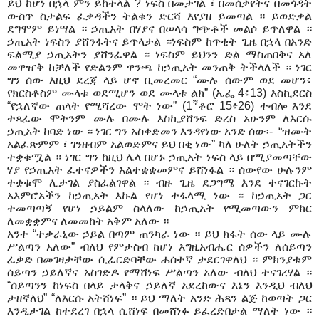
ይህ ከሆነ በኋላ ምን ይከተላል
? ነፍስ በመታገል
፣
በመሰቃየትና በመጎዳት
ውስጥ ስታልፍ ፈቃዳችን ትልቁን ድርሻ እየያዘ ይመጣል ። ይወድቃል
ደግሞም ይነ
ሣ
ል
። ኃጢአት በሃያና በ
ሠ
ላሳ ግጭቶች መልሶ ይጥለዋል
።
ኃጢአት ነፍስን ያሸንፋትና ይጥላታል
።
ነፍስም ከጥቂት ጊዜ በኋላ በአንድ
ፍልሚያ ኃጢአትን ያሸንፈዋል
። ነፍስም ይህንን ድል ማስጠበቅና አለ
መዋዠቅ ከቻለች የድልንም ዋንጫ ከኃጢአት መንጠቅ ትችላለች
። ነገር
ግን ሰው እዚህ ደረጃ ላይ ሆኖ ቢመረመር “ሙሉ ሰውም ወደ መሆን፥
የክርስቶስም ሙላቱ ወደሚሆን ወደ ሙላቱ ልክ” (ኤፌ 4፥13) እስኪደርስ
ኛ
“የኋለኛው ጠላት የሚሻረው ሞት ነው” (1
ቆሮ 15፥26) ተብሎ እንደ
ተጻፈው ሞትንም ሙሉ በሙሉ እስኪያሸንፍ ድረስ አሁንም ለእርሱ
ኃጢአት ከባድ ነው
። ነገር ግን አስቀድመን እንዳየነው አንድ ሰው
፡-
“ዝሙት
አልፈጽምም
፣
ገንዘብም አልወድምና ይህ በቂ ነው” ካለ
ሁለት
ኃጢአትችን
ተቋቁሟል
።
ነገር ግን ከዚህ ሌላ በሆኑ ኃጢአት ነፍስ ላይ በሚያመጣቸው
ሃያ የኃጢአት ፈተናዎችን አልተቋቋመምና ይሸነፋል
። ሰውየው ሁሉንም
ተቋቁሞ ሊታገል
ያ
ስፈልገዋል
። ብዙ ጊዜ ደጋግሜ እንደ
ተናገርኩት
አእምሮአችን ከኃጢአት እኩል የሆነ ተፋላሚ ነው
።
ከኃጢአት ጋር
ተመጣጣኝ የሆነ
ኃ
ይልም ስላለው
ከ
ኃጢአት የሚመጣውን ምክር
ለመቋቋምና ለመመከት አቅም አለው
።
አንተ
“
ተቃራኒው ኃይል በጣም ጠንካራ ነው
።
ይህ ክ
ፋ
ት ሰው ላይ ሙሉ
ሥ
ልጣን አለው
”
ብለህ የምታስብ ከሆነ እግዚአብሔር ሰዎችን ለሰይጣን
ፈቃድ በመገዛታቸው ሲፈር
ድ
ባቸው ሐሰተኛ ታደርገዋለህ
።
ምክንያቱም
ሰይጣን ኃይለኛና አስገድዶ የማ
ሸ
ነፍ ሥልጣን አለው ብለህ ተናገረሃል
።
“ሰይጣንን ከነፍስ በላይ ታላቅና ኃይለኛ አደረከውና እኔን እንዲህ ብለህ
ታዘኛለ
ህ”
“ለእርሱ አትሸነፍ”
። ይህ ማለት አንድ
ሕጻ
ን ልጅ ከወጣት ጋር
እንዲታገል ከተደረገ በኋላ ሲሸነፍ በመሸነፉ ይፈረድበታል ማለት ነው
።