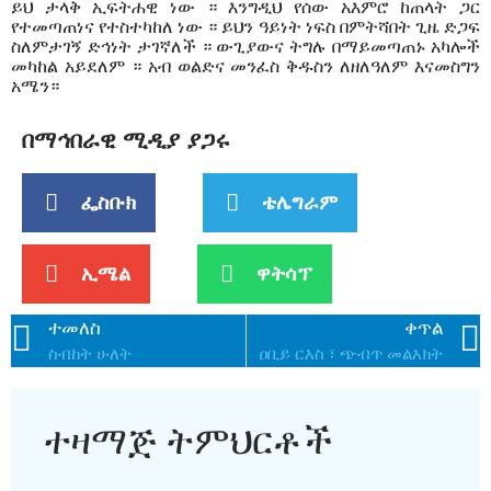
ይህ ታላቅ ኢፍት
ሐ
ዊ ነው
። እንግዲህ የሰው አእምሮ ከጠላት ጋር
የተመጣጠነና የተስተካከለ ነው
። ይህን ዓይነት ነፍስ በምትሻበት ጊዜ ድጋፍ
ስለምታገኝ ድ
ኅ
ነት ታገኛለች
። ውጊያውና ትግሉ በማይመጣጠኑ አካሎች
መካከል አይደለም
። አብ
ወልድና መንፈስ ቅዱስን ለዘለዓለም እናመስግን
አሜን።
በማኅበራዊ ሚዲያ ያጋሩ
ፌስቡክ
ቴሌግራም
ኢሜል
ዋትሳፕ
ተመለስ
ቀጥል
ስብከት ሁለት
ዐቢይ ርእስ ፣ ጭብጥ መልእክት
ተዛማጅ ትምህርቶች