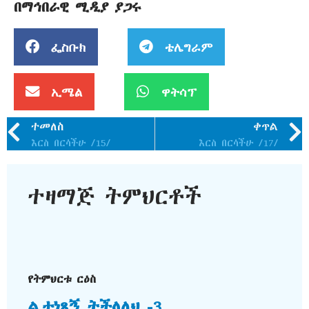
በማኅበራዊ ሚዲያ ያጋሩ
ፌስቡክ
ቴሌግራም
ኢሜል
ዋትሳፕ
ተመለስ
ቀጥል
እርስ በርሳችሁ /15/
እርስ በርሳችሁ /17/
ተዛማጅ ትምህርቶች
የትምህርቱ ርዕስ
ልታነጻኝ ትችላለህ -3