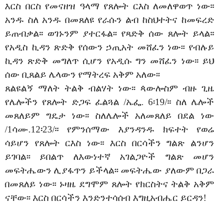
እርስ በርስ የመናዘዝ ዓላማ የጸሎት ርእስ ለመለዋወጥ ነው፡፡
አንዱ ስለ አንዱ በመጸለዩ የራሱን ልብ ከስህተትና ከመፍረድ
ይጠብቃል፡፡ ወገኑንም ያተርፋል፡፡ የጻድቅ ሰው ጸሎት ይላል፡፡
የአዲስ ኪዳን ጽድቅ የሰውን ኃጢአት መሸፈን ነው፡፡ የብሉይ
ኪዳን ጽድቅ መግለጥ ሲሆን የአዲሱ ግን መሸፈን ነው፡፡ ይህ
ሰው ቢጸልይ ሌላውን የማትረፍ አቅም አለው፡፡
ጸልዩልኝ ማለት ትልቅ ብልሃት ነው፡፡ ጳውሎስም ብዙ ጊዜ
የሌሎችን የጸሎት ድጋፍ ፈልጓል /ኤፌ. 6፡19/፡፡ ስለ ሌሎች
መጸለይም ግዴታ ነው፡፡ ስለሌሎች አለመጸለይ በደል ነው
/1ሳሙ.12፡23/፡፡ የምንሰማው እያንዳንዱ ክፍተት የወሬ
ሳይሆን የጸሎት ርእስ ነው፡፡ እርስ በርሳችን ግልጽ ልንሆን
ይገባል፡፡ ይበልጥ ለእውነተኛ አገልጋዮች ግልጽ መሆን
መፍትሔውን ሊያፋጥን ይችላል፡፡ መፍትሔው ያለውም በጋራ
በመጸለይ ነው፡፡ ኑዛዜ ደግሞም ጸሎት የክርስትና ትልቅ አቅም
ናቸው፡፡ እርስ በርሳችን እንድንተሳሰብ እግዚአብሔር ይርዳን!