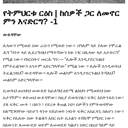
የትምህርቱ ርዕስ | ከሰዎች ጋር ለመኖር
ምን እናድርግ? -1
ውደዳቸው
ሌላውን የሚወድ ሰው ራሱን የሚወድ ነው። በዓለም ላይ ያለው የሞራል
ሕግ “ባንተ ላይ ሊደረግብህ የማትሻውን ክፉ ነገር በሌላው ላይ አታድርግ”
የሚል ነው። የክርስትና መርሕ ግን:— “ሌሎች እንዲያደርጉልህ
የምትፈልገውን አንተም አድርግላቸው” የሚል ነው ። ሌሎች እንዲወዱህ
ትፈልጋለህ? ውደዳቸው። ሌሎች መልካም እንዲያደርጉልህ ትሻለህ?
መልካም አድርግላቸው።
ሲወዱህ ጠብቀህ መውደድ ከፈለግህ ዕድሜ ልክህን የሚወድህ ሰው
አታገኝም። ቀድመህ ውደዳቸው፣ ከዚያ ይወዱሃል። ፍቅር እስትንፋስ ነው፣
ያለ ፍቅር ሙት ፣ በድን ፣ የደረቀ ቅጠል ነህ። ሰዎችን የምትወዳቸው
ስለሚገባቸው ሳይሆን ላንተ የሕይወት ነጻነት ፍቅር አስፈላጊ ስለሆነ ነው።
ፍቅር የሌለው ሰው ትልቁን እስር ቤት ሲኦልን ተሸክሞ የሚዞር ነው።
በእውነት ለመውደድ ወይም ለመወደድ ካልሆነ በቀር በዚህ ዓለም ላይ