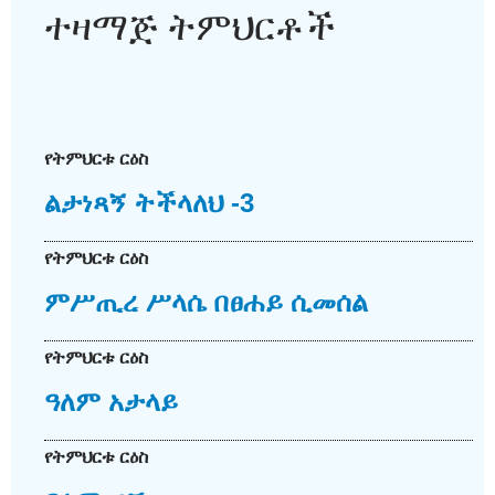
ተዛማጅ ትምህርቶች
የትምህርቱ ርዕስ
ልታነጻኝ ትችላለህ -3
የትምህርቱ ርዕስ
ምሥጢረ ሥላሴ በፀሐይ ሲመሰል
የትምህርቱ ርዕስ
ዓለም አታላይ
የትምህርቱ ርዕስ