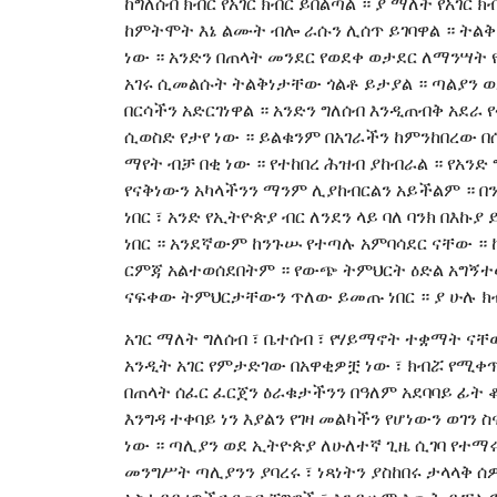
ከግለሰብ ክብር የአገር ክብር ይበልጣል ። ያ ማለት የአገር 
ከምትሞት እኔ ልሙት ብሎ ራሱን ሊሰጥ ይገባዋል ። ትልቅ
ነው ። አንድን በጠላት መንደር የወደቀ ወታደር ለማንሣ
አገሩ ሲመልሱት ትልቅነታቸው ጎልቶ ይታያል ። ጣልያን ወደ
በርሳችን አድርገነዋል ። አንድን ግለሰብ እንዲጠብቅ አደራ 
ሲወስድ የታየ ነው ። ይልቁንም በአገራችን ከምንከበረው በ
ማየት ብቻ በቂ ነው ። የተከበረ ሕዝብ ያከብራል ። የአንድ 
የናቅነውን አካላችንን ማንም ሊያከብርልን አይችልም ። በ
ነበር ፣ አንድ የኢትዮጵያ ብር ለንደን ላይ ባለ ባንክ በእኩያ
ነበር ። አንደኛውም ከንጉሡ የተጣሉ አምባሳደር ናቸው ።
ርምጃ አልተወሰደበትም ። የውጭ ትምህርት ዕድል አግኝተ
ናፍቀው ትምህርታቸውን ጥለው ይመጡ ነበር ። ያ ሁሉ ክብር
አገር ማለት ግለሰብ ፣ ቤተሰብ ፣ የሃይማኖት ተቋማት ናቸው
አንዲት አገር የምታድገው በአዋቂዎቿ ነው ፣ ክብሯ የሚቀ
በጠላት ሰፈር ፈርጀን ዕራቁታችንን በዓለም አደባባይ ፊት 
እንግዳ ተቀባይ ነን እያልን የገዛ መልካችን የሆነውን ወገን
ነው ። ጣሊያን ወደ ኢትዮጵያ ለሁለተኛ ጊዜ ሲገባ የተማሩ
መንግሥት ጣሊያንን ያባረሩ ፣ ነጻነትን ያስከበሩ ታላላቅ ሰዎ