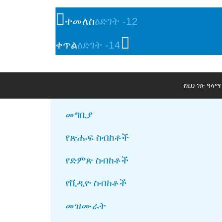
ተመለስ
ዕድገት -12
ቀጥል
ዕድገት -14
የዚህ ገጽ ዓላ
መግቢያ
የጽሑፍ ስብከቶች
የድምጽ ስብከቶች
የቪዲዮ ስብከቶች
መዝሙራት