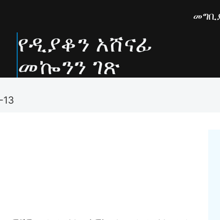
መግቢ
የዲያቆን አሸናፊ
መኰንን ገጽ
-13