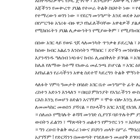
አስተዳዳሪዎችና የጦር ጀግኖች ፣ እንዲሁም እውቅ ዲፕሎማ
እጃችንን የመቍረጥ ያህል የተሠራ ትልቅ ስህተት ነው ። 
የተማረውን ወገን ነው ። የደርግ መንግሥት እንደ ወደቀ አ
በየሥርዓቱ አገሪቱ ብዙ ዋጋ የከፈለችባቸው አዋቂዎች ያልቃ
የሚከበሩትን ያህል ሊቃውንትን የሚያውቅም ፣ የሚያከብር
በሰው አገር ላይ የወፍ ጎጆ ላለመንካት ጥንቃቄ ይደረጋል 
ከሰው ክብር አልፈን እንስሳትን ማክበር ፣ ደኖችን መንከባ
እያንዳንዱ ግለሰብ ነጻነቱና ክብሩ ሊጠበቅለት ይገባል ። 
ከሌለ የለማው ከተማ የአውሬ መፈንጫ ይሆናል ። አገር ዕድ
እየከፈልን የራሳችንን አዋቂ ስደተኛ ካደረግን ትልቅ ሞኝነት
ላለፉት ሃምሳ ዓመታት በባዕድ አገር ቤተ መንግሥት ፊት 
ረስተን አድኑን እንላለን ። በዚህ ምክንያት የአገራችንን ው
ርእስ እንኳ የመሆን ዕድልን አናገኝም ። ሞቱ ብሎ እንኳ ለመ
ለመመካከር መወሰን ያሻናል ። የሁላችን አገር እንጂ የእገ
። ሰለጠኑ የሚባሉት ቆሻሻ መንገድ ሲያገኙ ባይጥሉትም ያ
ውበትን ፈልገን ፣ ማጽዳትን ጠልተን የምንኖር ነን ። እስ
። ግን ረሀብ ትልቅ ወራሪ ነውና ይህንን ጠላት በሥራ ማባረ
አያገኝም ! የድርሻንን በመወጣት የጎደለውን መጠየቅ ይገባና