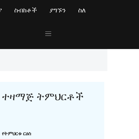
ያ
ስብከቶች
ያግኙን
ስለ
ተዛማጅ ትምህርቶች
የትምህርቱ ርዕስ