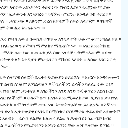
ቶች ፣ የአፍሪካ ሕብረት መሥራቾችን የፈጀ ነው ። ቀኝ እጃችን ግራ
የቀለም አብዮት አስነሥተን ቀይና ነጭ ሽብር እያልን የፈጀነውም ያው
ሁንም ሊቃውንቱ እንዲባረሩ ፣ የዳኝነት ሥርዓቱ እንዲታወክ ተደረገ ።
ሉ ፣ ይሰደዳሉ ። አሁንም ድረስ አዋቂዎች ስፍራ አላገኙም ። ዋዘኞች
ም ትውልድ እየጠፋ ነው ።
፣ አንድ የጫካ አውሬ በመኪና ተገጭቶ እንዳይሞት ሁሉም ቆሞ ያሳልፈዋል ።
ከብ የፈጠረውን አምላክ ማምለክና ማስደሰት ነው ። አገር እንድትከበር
አገር ማለት ሰው ነው ። መሬቱ ያለ ሰው አንዳች ጥቅም የለውም ። ሰው
ገትዋ ትልቅ እንዲሆን ምሁራንዋን ማክበር አለባት ። ለሰው አገር አዋቂ
 ነው ።
ለፊት ሰላማዊ ሰልፎች በኢትዮጵያውያን ይደረጋሉ ። እነርሱ እንዳሳመሙን
ስጥ ልብስ ለዓለም እንገልጣለን ። ችግራችንን ራሳችን ካልፈታነው የዜና
ዘገብ ዓለም ይንቀናል ። አገራችንን እንደ አንድ ጎጆ ቆጥረን እርስ በርስ
ሌ አገር የለችንም ። ሁሉም ሰው በአገሩ እንደሚመለከተው ሊያስብ ይገባዋል
ነሡታል ። ምክንያቱም ውብ አገር እንድትኖራቸው ይፈልጋሉ ። እኛ ግን
ካሁን ድረስ ኢትዮጵያዊ በአገሩ ፣ በሚስቱና በሃይማኖቱ ተደራድሮ አያውቅም
ር አለብን ። ራሱን ያልቻለ ከልመና ያልወጣ ሕዝብ በፉከራ ብቻ ክብር
ል ። ራሳችንን የሚያሳዩንን እንኳን ልንገፋቸው ልንከፍላቸው ይገባል ።