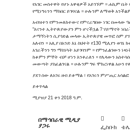
የአገር መስተዋት የሆኑ አዋቂዎች አይገኙም ። ሐኪም ቤ
የሚነግሩንን ማክበር ይገባናል ። ሁሉንም ለማወቅ አንችልም
አብዝተን የምንመለከተውና የምናራግበው ነገር በመላው ዓለ
“እናንተ ኢትዮጵያውያን ምን ሆናችኋል ? ሃይማኖት ነበራ
ታማኝነትን ሲያጎድል መላው ኢትዮጵያዊ መጥፎ ስም ያገኛ
አለብን ። አሊያ በአንድ እኔ ስህተት የ130 ሚሊየን ወገኔ 
አገራችንን ግን ማስነካት አይገባንም ። የምንፈልገውን ነጻነት
ከቆምን ምኞት ብቻ ሆነን እንቀራለን ። የሌላውን አስተሳሰ
መውጣት ያስፈልገናል ። ሁሉንም ግፍ ሞክረነዋል አሁን የቀ
ያደገ ሰው ለአገሩ ዘብ ይቆማል ፣ የአገሩን ምሥጢር አሳልፎ
ይቀጥላል
ሚያዝያ 21 ቀን 2018 ዓ.ም.
በማኅበራዊ ሚዲያ
ያጋሩ
ፌስቡክ
ቴ