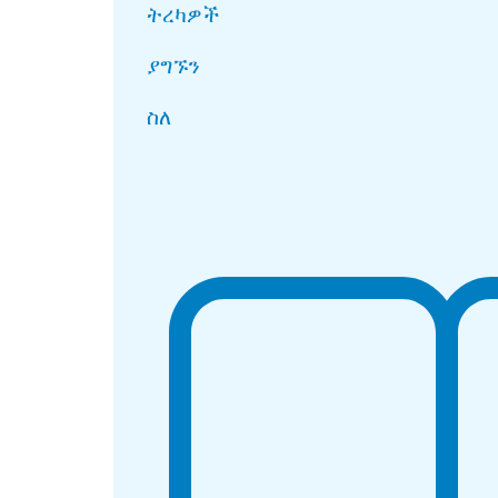
ትረካዎች
ያግኙን
ስለ