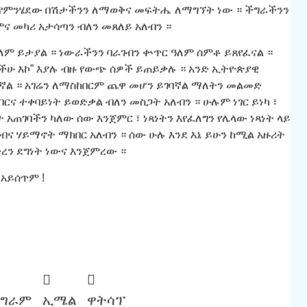
ት የምንሄደው በሽታችንን ለማወቅና መፍትሔ ለማግኘት ነው ። ችግራችንን
ና መካሪ አታሳጣን ብለን መጸለይ አለብን ።
ም ይታያል ። ነውራችንን ባራገብን ቍጥር ዓለም ሰምቶ ይጸየፈናል ።
ችሁ እኮ” እያሉ ብዙ የውጭ ሰዎች ይጠይቃሉ ። አንድ ኢትዮጵያዊ
ል ። አገሬን ለማስከበርም ጨዋ መሆን ይገባኛል ማለትን መልመድ
ክብርና ተቀባይነት ይወድቃል ብለን መስጋት አለብን ። ሁሉም ነገር ይነካ ፣
 አጠገባችን ካለው ሰው እንጀምር ፣ ነጻነትን እየፈለግን የሌላው ነጻነት ላይ
ብና ሃይማኖት ማክበር አለብን ። ሰው ሁሉ እንደ እኔ ይሁን ከሚል አዙሪት
ረን ደግነት ነውና እንጀምረው ።
 አይሰጥም !
ሌግራም
ኢሜል
ዋትሳፕ