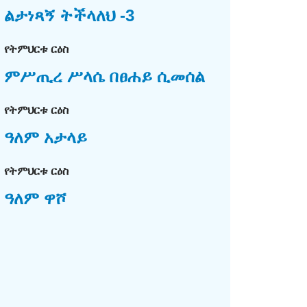
ልታነጻኝ ትችላለህ -3
የትምህርቱ ርዕስ
ምሥጢረ ሥላሴ በፀሐይ ሲመሰል
የትምህርቱ ርዕስ
ዓለም አታላይ
የትምህርቱ ርዕስ
ዓለም ዋሾ