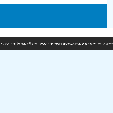
ማ ኦርቶዶክሳዊ ትምህርቶችን ማስተላለፍ፣ ትውልድን በእግዚአብሔር ቃል ማነጽና የተሻለ ዘመን