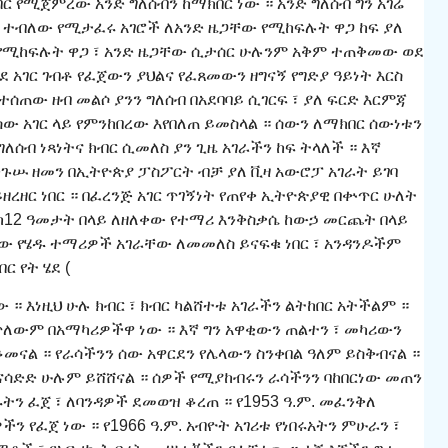
ክብር የሚጀምረው አንድ ግለሰብን ከማክበር ነው ። አንድ ግለሰብ ግን አገሬ
 ተብለው የሚታፈሩ አገሮች ለአንድ ዜጋቸው የሚከፍሉት ዋጋ ከፍ ያለ
ት የሚከፍሉት ዋጋ ፣ አንድ ዜጋቸው ሲታሰር ሁሉንም አቅም ተጠቅመው ወደ
 አገር ገብቶ የፈጀውን ያህልና የፈጸመውን ዘግናኝ የግድያ ዓይነት እርስ
የተሰጠው ዘብ መልሶ ያንን ግለሰብ በአደባባይ ሲገርፍ ፣ ያለ ፍርድ እርምጃ
ሰው አገር ላይ የምንከበረው እየበለጠ ይመስላል ። ሰውን ለማክበር ሰውነቱን
ግለሰብ ነጻነትና ክብር ሲመለስ ያን ጊዜ አገራችን ከፍ ትላለች ። እኛ
ንጉሡ ዘመን በኢትዮጵያ ፓስፖርት ብቻ ያለ ቪዛ አውሮፓ አገራት ይገባ
 ይዘረዘር ነበር ። በፈረንጅ አገር ጥገኝነት የጠየቀ ኢትዮጵያዊ በቍጥር ሁለት
 ከ12 ዓመታት በላይ ለዘለቀው የተማሪ እንቅስቃሴ ከውኃ መርጨት በላይ
ው የሄዱ ተማሪዎች አገራቸው ለመመለስ ይናፍቁ ነበር ፣ አንዳንዶችም
 የት ሄደ (
 ። እነዚህ ሁሉ ክብር ፣ ክብር ካልሸተቱ አገራችን ልትከበር አትችልም ።
ጥለውም በአማካሪዎችዋ ነው ። እኛ ግን አዋቂውን ጠልተን ፣ መካሪውን
ቆመናል ። የራሳችንን ሰው አዋርደን የሌላውን ስንቀበል ዓለም ይስቅብናል ።
 ስናሳድድ ሁሉም ይሸሸናል ። ሰዎች የሚያከብሩን ራሳችንን ባከበርነው መጠን
ትን ፈጀ ፣ ለባንዳዎች ደመወዝ ቆረጠ ። የ1953 ዓ.ም. መፈንቅለ
ችን የፈጀ ነው ። የ1966 ዓ.ም. አብዮት አገሪቱ የነበሩአትን ምሁራን ፣