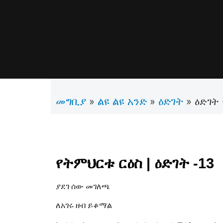
መግቢያ
ልዩ ልዩ አንድ
ዕድገት
»
»
»
ዕድገት 
የትምህርቱ ርዕስ | ዕድገት -13
ያደገ ሰው መገለጫ
ለአገሩ ዘብ ይቆማል