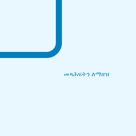
መጻሕፍትን ለማዘዝ