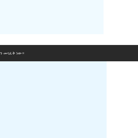
ን መናፈቅ ነው።