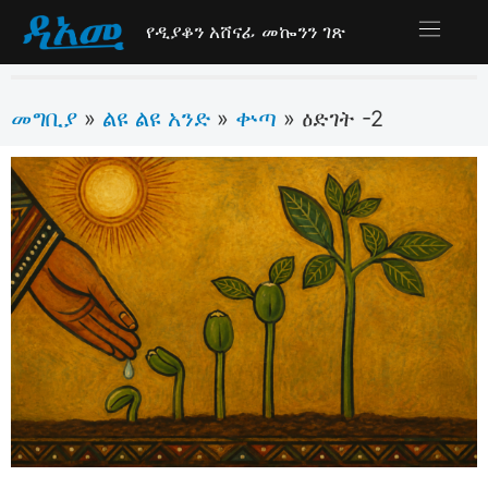
የዲያቆን አሸናፊ መኰንን ገጽ
መግቢያ
ልዩ ልዩ አንድ
ቍጣ
»
»
»
ዕድገት -2