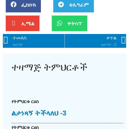
ፌስቡክ
ቴሌግራም
ኢሜል
ዋትሳፕ
ተመለስ
ቀጥል
ዕድገት
ዕድገት -3
ተዛማጅ ትምህርቶች
የትምህርቱ ርዕስ
ልታነጻኝ ትችላለህ -3
የትምህርቱ ርዕስ