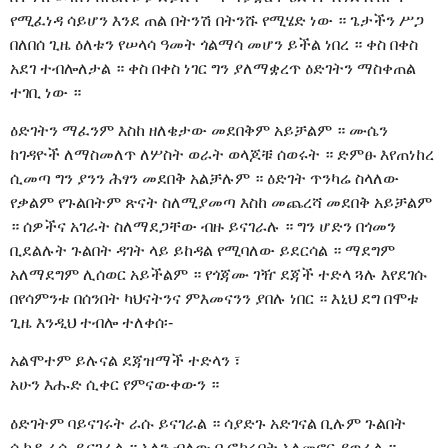
የሚፈነዳ ሳይሆን እንደ ጠል በትንሽ በትንሹ የሚሄድ ነው ። ጌታችን ሥጋ
በለበሰ ጊዜ ዕለቱን የሠላሳ ዓመት ጎልማሳ መሆን ይችል ነበረ ። ቀስ በቀስ
አደገ ተብሎለታል ። ቀስ በቀስ ነገር ግን ያለማቋረጥ ዕድገትን ማስቀጠል
ተገቢ ነው ።
ዕድገትን ማፈንም እስከ ዘለቄታው መደበቅም አይቻልም ። ሙሴን
ከገዳዮች ለማስመለጥ ለሦስት ወራት ወላጆቹ ሰወሩት ። ድምፁ እየጠነከረ
ሲመጣ ግን ያንን ሕፃን መደበቅ አልቻሉም ። ዕድገት ጥንካሬ ስላለው
የቃልም የጉልበትም ጽናት ስለሚያመጣ እስከ መጨረሻ መደበቅ አይቻልም
። ሰዎችና አገራት ስለማደጋቸው ብዙ ይናገራሉ ። ግን ሆድን በጎመን
ቢደልሉት ጉልበት ዳገት ላይ ይከዳል የሚባለው ይደርሳል ። ማደግም
አለማደግም ሊሰወር አይችልም ። የጎጃሙ ገዥ ደጃች ተድላ ጓሉ እየደገሱ
በየሳምንቱ በሰንበት ካህናትንና ምእመናንን ያበሉ ነበር ። እኒህ ደግ በሞቱ
ጊዜ እንዲህ ተብሎ ተለቀሰ፡-
አልሞተም ይሉናል ደጃዝማች ተድላን ፣
አሁን እሑድ ሲቀር የምናውቀውን ።
ዕድገትም ባይናገሩት ራሱ ይናገራል ። ሳያድጉ አድገናል ቢሉም ጉልበት
ሲከዳ ራሱ ይናገራል ። አለን ብለው ቢፎክሩበት አለመኖር ያወራል ።