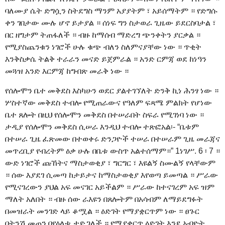
ባለሙያ ሴት ድግሷን ስትደግስ ማንም አያያትም ፣ አይሰማትም ። የድግሱ
ቀን ገበታው ሙሉ ሆኖ ይታያል ። ሰነፍ ግን ስታወራ ጊዜው ይደርስባታል ፣
በር ዘግታም ትጠፋለች ። ብዙ ከማሰብ ማድረግ ጭንቀትን ያርቃል ።
የሚያስጨንቁን ነገሮች ሁሉ ቁጭ ብለን ስለምናያቸው ነው ። ጥቂት
እንቅስቃሴ ትልቅ ተራራን መናድ ይጀምራል ። አንድ ርምጃ ወደ ከነዓን
መጓዝ አንድ እርምጃ ከግብጽ መራቅ ነው ።
የሰሎሞን ቤተ መቅደስ እስካሁን ወደር ያልተገኘለት ድንቅ ኪነ ሕንፃ ነው ።
ሦስተኛው መቅደስ ተብሎ የሚጠራውና የዓለም ፍጻሜ ምልክት የሆነው
ቤተ ጸሎት በዚህ የሰሎሞን መቅደስ በተሠራበት ስፍራ የሚገነባ ነው ።
ታዲያ የሰሎሞን መቅደስ ሲሠራ እንዲህ ተብሎ ተጽፎአል፡- “ቤቱም
በተሠራ ጊዜ ፈጽመው በተወቀሩ ድንጋዮች ተሠራ በተሠራም ጊዜ መራጃና
መጥረቢያ የብረትም ዕቃ ሁሉ በቤቱ ውስጥ አልተሰማም።” 1ነገሥ. 6 ፡ 7 ።
ውድ ነገሮች ጩኸትና ማስታወቂያ ፣ ግርግር ፣ እዩልኝ ስሙልኝ የላቸውም
። ሰው እያደገ ሲመጣ ከታይታና ከማስታወቂያ እየወጣ ይመጣል ። ሥራው
የሚናገረውን ያህል አፍ መናገር አይችልም ። ሥራው ከተናገረም አፍ ዝም
ማለት አለበት ። ብዙ ሰው ራእዩን በጸሎትም በአሳብም ለማይደግፉት
በመዝራት መንገድ ላይ ቆሟል ። ዕድገት የማያቋርጥም ነው ። ፀጉር
በትንሽ መጠን በየዕለቱ ታድጋለች ። የማያቋርጥ ዕድገት እንደ አብዮት