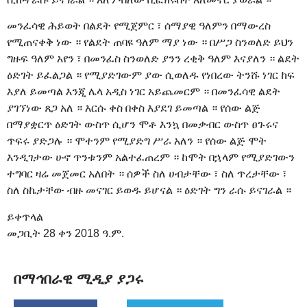
መንፈሳዊ ሕይወት በልደት የሚጀምር ፣ ሰማያዊ ዓለምን በማውረስ
የሚጠናቀቅ ነው ። የልደት ጠባዩ ዓለም ማያ ነው ። በሥጋ ስንወለድ ይህን
ግዙፍ ዓለም አየን ፣ በመንፈስ ስንወለድ ያንን ረቂቅ ዓለም እናያለን ። ልደት
ዕድገት ይፈልጋል ። የሚያድገውም ያው ሲወለዱ የነበረው ትንሹ ነገር ከፍ
እያለ ይመጣል እንጂ ሌላ አዲስ ነገር አይጨመርም ። በመንፈሳዊ ልደት
ያገኘነው ጸጋ አለ ። እርሱ ቀስ በቀስ እያደገ ይመጣል ። የሰው ልጅ
በማያቋርጥ ዕድገት ውስጥ ሲሆን ሞቶ እንኳ በመቃብር ውስጥ ፀጉሩና
ጥፍሩ ያድጋሉ ። ሞተንም የሚያድግ ሥራ አለን ። የሰው ልጅ ሞት
እንዲገታው ሁኖ ጥንቱንም አልተፈጠረም ። ከሞት በኋላም የሚያድገውን
ተግባር ዛሬ መጀመር አለበት ። ሰዎች ስለ ሀብታቸው ፣ ስለ ጥረታቸው ፣
ስለ ስኬታቸው ብዙ መናገር ይወዱ ይሆናል ። ዕድገት ግን ራሱ ይናገራል ።
ይቀጥላል
መጋቢት 28 ቀን 2018 ዓ.ም.
በማኅበራዊ ሚዲያ ያጋሩ