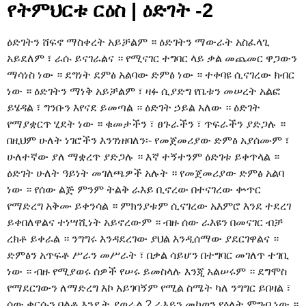
የትምህርቱ ርዕስ | ዕድገት -2
ዕድገትን ሸፍኖ ማስቀረት አይቻልም ። ዕድገትን ማውራት አስፈላጊ
አይደለም ፣ ራሱ ይናገራልና ። የሚናገር ተግባር ላይ ቃል መጨመር ዋጋውን
ማሳነስ ነው ። ደግነት ደምፅ አልባው ድምፅ ነው ። ተቀባዩ ሲናገረው ክብር
ነው ። ዕድገትን ማነቅ አይቻልም ፣ ዛፉ ሲያድግ የቤቱን መሠረት አልፎ
ይሄዳል ፣ ግንቡን እየናደ ይመጣል ። ዕድገት ኃይል አለው ። ዕድገት
የማያቋርጥ ሂደት ነው ። ቁመታችን ፣ ፀጉራችን ፣ ጥፍራችን ያድጋሉ ።
በዚህም ሁለት ነገሮችን እንገነዘባለን፡- የመጀመሪያው ድምፅ አያሰሙም ፣
ሁለተኛው ያለ ማቋረጥ ያድጋሉ ። እኛ ተኝተንም ዕድገቱ ይቀጥላል ።
ዕድገት ሁለት ዓይነት መገለጫዎች አሉት ። የመጀመሪያው ድምፅ አልባ
ነው ። የሰው ልጅ ምንም ትልቅ ራእይ ቢኖረው በተናገረው ቍጥር
የማድረግ አቅሙ ይቀንሳል ። ምክንያቱም ሲናገረው አእምሮ እንደ ተደረገ
ይቀበለዋልና ተነሣሺነት አይኖረውም ። ብዙ ሰው ራእዩን በመናገር ብቻ
ረክቶ ይቀራል ። ንግግሩ እንዳደረገው ያህል እንዲሰማው ያደርገዋልና ።
ድምፅን አጥፍቶ ሥራን መሥራት ፣ በቃል ሳይሆን በተግባር መገለጥ ተገቢ
ነው ። ብዙ የሚያወሩ ሰዎች የሠሩ ይመስላሉ እንጂ አልሠሩም ። ደግሞስ
የማደርገውን ለማድረግ እኮ አይገባኝም የሚል ስሜት ካለ ንግግር ይበዛል ፣
ሰው ቁርሱን በልቶ እንዴት ያወራል ? ራእይን መከወን የዕለት ምግብ ነው ።