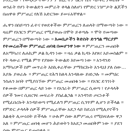
ወንፊት የሆነ ትውልድን መምራት ቀላል ስለሆነ የምድር ነገሥታት ልጆችን
በጠዋቱ ምሥጢር የለሽ አድርገው ይሠሩአቸዋል።
ሔዋን በሰይጣን ፈተና የወደቀችው ምሥጢርን ለጠላት በማውጣት ነው ።
ዛሬም የአገርን ምሥጢር የሚያወጡ በሞት ይቀጣሉ ። ሞት የመጣው
ምሥጢርን በማውጣት ነው ።
እመቤታችን ቅድስት ድንግል ማርያም
የተመረጠችው ምሥጢር ጠባቂ በመሆንዋ ነው ።
ምሥጢርን መጠበቅ
ለአማካሪና ለሐኪም ቃል ኪዳን ነው ። ዛሬ ቃል ኪዳኑ እየጸና አይመስልም ።
የት ላውራ የሚል ምጥ የያዘው ትውልድ እየመጣ ነው ። አንዳንድ
አማካሪዎች ስም መጥራት እስኪቀራቸው ያማከርኩት እንዲህ ያለ ሰው…
እያሉ ያወራሉ ። ምሥጢር የሕግ ከለላ እንዳለው ይዘነጋሉ ። መምህረ
ንስሐን አባት የሚያሰኘው ምሥጢር መጠበቁ ነው ። የአገር ደኅንነት
የቆመው በምሥጢር ላይ ነው ። የአገራት ምሥጢር ሲወጣ ፣ የታላላቅ
ሰዎች ገመና ሲዘረገፍ መፍራት ያስፈልጋል ። አንዳንድ ጦርነቶች
የሚፈበረኩት እንዳይወጣ የሚፈለግ ምሥጢር ሲገጥም ሊሆን ይችላል ።
የምድር ታላላቅ ሰዎች ምሥጢራቸው አደጋ ላይ ከደረሰ የሚሊየኖችን
እልቂት ሊሠሩበት ይችላሉ ። ሁሉም ሰው ለምሥጢሩ የሚከፍለው ዋጋ
አለ ። ምሥጢር ጠባቂ መሆን ሕይወትን ከአደጋ መጠበቅም ነው ። ያደገ
ሰው ምሥጢር ይጠብቃል ።