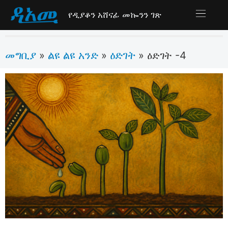
የዲያቆን አሸናፊ መኰንን ገጽ
መግቢያ
ልዩ ልዩ አንድ
ዕድገት
»
»
»
ዕድገት -4