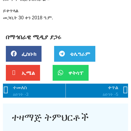
ይቀጥላል
መጋቢት 30 ቀን 2018 ዓ.ም.
በማኅበራዊ ሚዲያ ያጋሩ
ፌስቡክ
ቴሌግራም
ኢሜል
ዋትሳፕ
ተመለስ
ቀጥል
ዕድገት -3
ዕድገት -5
ተዛማጅ ትምህርቶች