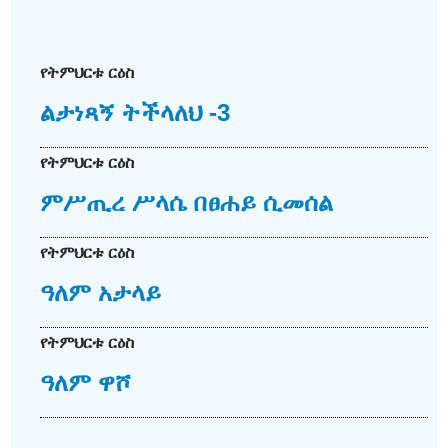
የትምህርቱ ርዕስ
ልታነጻኝ ትችላለህ -3
የትምህርቱ ርዕስ
ምሥጢረ ሥላሴ በፀሐይ ሲመሰል
የትምህርቱ ርዕስ
ዓለም አታላይ
የትምህርቱ ርዕስ
ዓለም ዋሾ