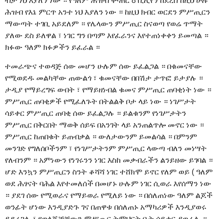
ብቻ ነህ እያለን ነው ። የዓለም ሕዝብ ቍጠር 8 ቢሊየን ከደረሰ ከዚህ ሁሉ
ሕዝብ የእኔ ምርጥ አንተ ነህ እያለን ነው ። ከዚህ ክብር ወርደን ምሥጢርን
ማውጣት ተገቢ አይደለም ። የሌላውን ምሥጢር ስናወጣ የወሬ ጥማት
ያለው ደስ ይለዋል ፣ ነገር ግን በጣም እየፈራንና እየተጠነቀቀን ይመጣል ።
ክፉው ዓለም ክፉዎችን ይፈራል ።
ተመራጭና ተወዳጅ ሰው መሆን ሁሉም ሰው ይፈልጋል ። በቁመናቸው
የሚወደዱ መልካቸው ጠውልጎ ፣ ቁመናቸው በበሽታ ታጥፎ ይታያሉ ።
ታዲያ የማይረግፍ ውበት ፣ የማይዘነብል ቁመና ምሥጢር ጠባቂነት ነው ።
ምሥጢር ጠባቂዎች የሚፈለጉት በትልልቅ ቦታ ላይ ነው ። ነገሥታት
ሳይቀር ምሥጢር ጠባቂ ሰው ይፈልጋሉ ። ይልቁንም የነገሥታትን
ምሥጢር በቅርበት ማወቅ ሰይፍ በአንገት ላይ አንጠልጥሎ መኖር ነው ።
ምሥጢር ከጠበቁት ይጠብቃል ። ውለታውንም ይመልሳል ። በምንም
መንገድ የግለሰቦችንም ፣ የነገሥታትንም ምሥጢር ላውጣ ብለን መነሣት
የለብንም ። አምነውን የነገሩንን ነገር እስከ መቃብራችን ልንይዘው ይገባል ።
ሆድ እንኳን ምሥጢርን ስንት ቆሻሻ ነገር ተሸክሞ ይኖር የለም ወይ ( ዓለም
ወደ ሕፃናት ባሕል እየተመለሰች በመሆኑ ሁሉም ነገር ሲወራ እየሰማን ነው
። ያደገ ሰው የሚወራና የማይወራ የሚለይ ነው ። በሰለጠነው ዓለም ልጆች
ወንፊት ሆነው እንዲያድጉ ገና በጠዋቱ በሰለጠኑ አማካሪዎች እንዲያወሩ
ይደረጋሉ ፣ የወላጆቻቸውን ምሥጢር ትምህርት ቤት ሳይቀር ያወራሉ ።