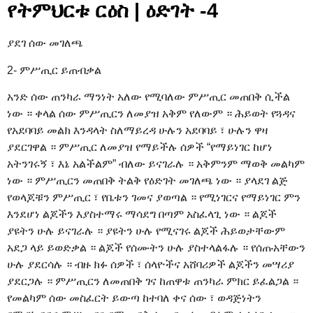
የትምህርቱ ርዕስ | ዕድገት -4
ያደገ ሰው መገለጫ
2- ምሥጢር ይጠብቃል
አንድ ሰው ጠንካራ ማንነት አለው የሚባለው ምሥጢር መጠበቅ ሲችል
ነው ። ቀላል ሰው ምሥጢርን ለመያዝ አቅም የለውም ። ሕይወት የጓዳና
የአደባባይ መልክ እንዳላት ስለማይረዳ ሁሉን አደባባይ ፣ ሁሉን ዋዛ
ያደርገዋል ። ምሥጢር ለመያዝ የማይችሉ ሰዎች “የማይነገር ከሆነ
አትንገሩኝ ፣ እኔ አልችልም” ብለው ይናገራሉ ። አቅምንም ማወቅ መልካም
ነው ። ምሥጢርን መጠበቅ ትልቅ የዕድገት መገለጫ ነው ። ያላደገ ልጅ
የወላጆቹን ምሥጢር ፣ የቤቱን ገመና ያወጣል ። የሚነገርና የማይነገር ምን
እንደሆነ ልጆችን እያስተማሩ ማሳደግ በጣም አስፈላጊ ነው ። ልጆች
ያዩትን ሁሉ ይናገራሉ ። ያዩትን ሁሉ የሚናገሩ ልጆች ሕይወታቸውም
አደጋ ላይ ይወድቃል ። ልጆች የሰሙትን ሁሉ ያስተላልፋሉ ። የሰጡአቸውን
ሁሉ ያደርሳሉ ። ብዙ ክፉ ሰዎች ፣ ሰላዮችና አሸባሪዎች ልጆችን መሣሪያ
ያደርጋሉ ። ምሥጢርን ለመጠበቅ ገና ከጠዋቱ ጠንካራ ምክር ይፈልጋል ።
የመልካም ሰው መስፈርት ይውጣ ከተባለ ቀና ሰው ፣ ወዳጅነትን