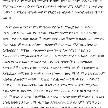
የሚያከብርና ምሥጢርን የሚጠብቅ ሰው በመላው ዓለም ተፈላጊ ነው ።
ምሥጢርን መጠበቅ የተሟላ ሰውነት ፣ የተገነባ ሥነ አእምሮ ፣ የሙያ ቃል
ኪዳን ፣ ትምህርተ ኖሎት ወይም የእረኝነት ብቃት ፣ የመንፈሳዊነት ጌጥም
ነው ።
ሁሉም ሰው ለማንም የማይነግረው የራሱ ምሥጢር አለው ። ሰው
ማኅበራዊ ፍጡር ነው የምንለው በግሉም ስለሚኖር ነው ። ከራሱ ጋር
መኖር ያልቻለ ሰው ከሌሎች ጋርም መኖር አይችልም ። ከራሱ ጋር የሚኖር
ሰው የራሱ ምሥጢር አለው ። ሌላውም ሰው የግል ምሥጢር ስላለው
ልናከብርለት ይገባል ። የሌላውን ሰው ገመና ለመስማት ፣ ስልኩን
ለመበርበር ፣ የሚውልበትን ለመከታተል ማንም ሥልጣን አልሰጠንም ። ይህ
ዘመን የነጻነት ዘመን ይመስለናል ፣ የምድር ገዥዎች ፣ የዲሞክራሲ
አቀንቃኞች ሳይቀር የሰውን ንግግር እየጠለፉ የሚሰሙበት ፣ በውድቀቱ
እያስፈራሩ የሚገዙበት የዝቅታ ዘመን ነው ። ባልና ሚስትም አንድ ቢሆኑም
አልተጨፈለቁም፣ ወንዱ ወደ ሴቷ ፣ ሴቷ ወደ ወንዱ ታጥፈው ሳይሆን
አንድነታቸው በመጠባበቅ ነው ። አንድነት የግል ምሥጢርን የሚያስቀር
አይደለም ። ባልና ሚስትን በአንድነት የሚያናዝዝ አዋቂ ካህን የለም ።
ሁሉም በግሉ ሊናዘዝ ፣ ሊማከር ይገባዋል ። አንድ ሰው ምሥጢሩን ከነገረን
ንስሐ አባቴ ነህ ፣ ሐኪሜ ነህ ፣ ስለ እግዚአብሔር ሆነህ የምትሰማኝ አንተ