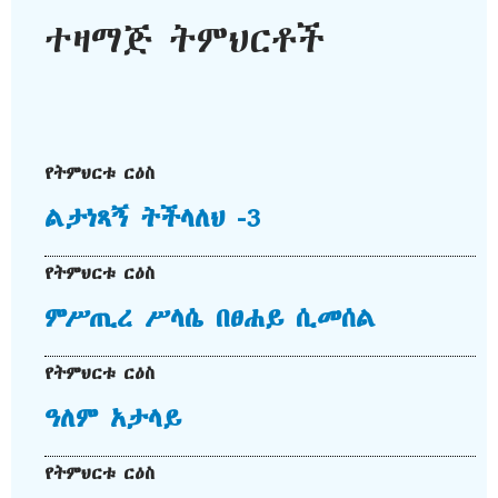
ተዛማጅ ትምህርቶች
የትምህርቱ ርዕስ
ልታነጻኝ ትችላለህ -3
የትምህርቱ ርዕስ
ምሥጢረ ሥላሴ በፀሐይ ሲመሰል
የትምህርቱ ርዕስ
ዓለም አታላይ
የትምህርቱ ርዕስ