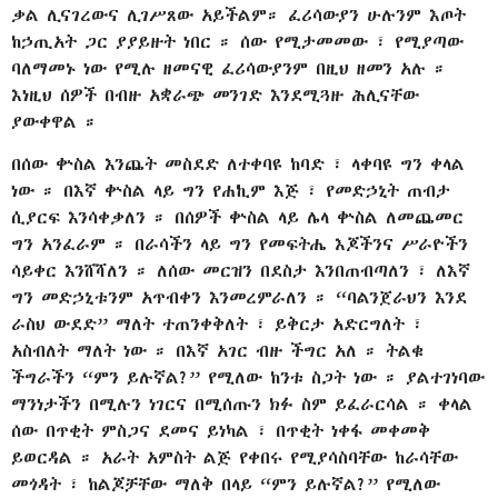
ቃል ሊናገረውና ሊገሥጸው አይችልም። ፈሪሳውያን ሁሉንም እጦት
ከኃጢአት ጋር ያያይዙት ነበር ። ሰው የሚታመመው ፣ የሚያጣው
ባለማመኑ ነው የሚሉ ዘመናዊ ፈሪሳውያንም በዚህ ዘመን አሉ ።
እነዚህ ሰዎች በብዙ አቋራጭ መንገድ እንደሚጓዙ ሕሊናቸው
ያውቀዋል ።
በሰው ቍስል እንጨት መስደድ ለተቀባዩ ከባድ ፣ ላቀባዩ ግን ቀላል
ነው ። በእኛ ቍስል ላይ ግን የሐኪም እጅ ፣ የመድኃኒት ጠብታ
ሲያርፍ እንሳቀቃለን ። በሰዎች ቍስል ላይ ሌላ ቍስል ለመጨመር
ግን አንፈራም ። በራሳችን ላይ ግን የመፍትሔ እጆችንና ሥራዮችን
ሳይቀር እንሸሻለን ። ለሰው መርዝን በደስታ እንበጠብጣለን ፣ ለእኛ
ግን መድኃኒቱንም አጥብቀን እንመረምራለን ። “ባልንጀራህን እንደ
ራስህ ውደድ” ማለት ተጠንቀቅለት ፣ ይቅርታ አድርግለት ፣
አስብለት ማለት ነው ። በእኛ አገር ብዙ ችግር አለ ። ትልቁ
ችግራችን “ምን ይሉኛል?” የሚለው ከንቱ ስጋት ነው ። ያልተገነባው
ማንነታችን በሚሉን ነገርና በሚሰጡን ክፉ ስም ይፈራርሳል ። ቀላል
ሰው በጥቂት ምስጋና ደመና ይነካል ፣ በጥቂት ነቀፋ መቀመቅ
ይወርዳል ። አራት አምስት ልጅ የቀበሩ የሚያሳስባቸው ከራሳቸው
መጎዳት ፣ ከልጆቻቸው ማለቅ በላይ “ምን ይሉኛል?” የሚለው