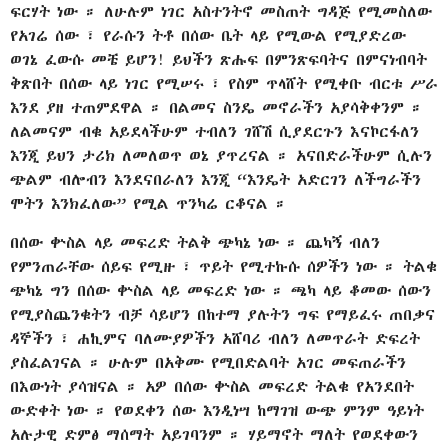
ፍርሃት ነው ። ለሁሉም ነገር አስተንትኖ መስጠት ግዳጅ የሚመስለው
የአገሬ ሰው ፣ የራሱን ትቶ በሰው ቤት ላይ የሚውል የሚያድረው
ወገኔ ፈውሱ መቼ ይሆን! ይህችን ጽሑፍ በምንጽፍባትና በምናነብባት
ቅጽበት በሰው ላይ ነገር የሚሠሩ ፣ የስም ጥላሸት የሚቀቡ ብርቱ ሥራ
እንደ ያዘ ተጠምደዋል ። በልመና ስንዴ መኖራችን አያሳቅቀንም ።
ለልመናም ብቁ አይደላችሁም ተብለን ገሸሽ ሲያደርጉን እናኮርፋለን
እንጂ ይህን ታሪክ ለመለወጥ ወኔ ያጥረናል ። አናበድራችሁም ሲሉን
ጭልም ብሎብን እንደናበራለን እንጂ “እንዴት አድርገን ለችግራችን
ሞትን እንክፈለው” የሚል ጥንካሬ ርቆናል ።
በሰው ቍስል ላይ መፍረድ ትልቅ ጭካኔ ነው ። ጨካኝ ብለን
የምንጠራቸው ሰይፍ የሚዙ ፣ ጥይት የሚተኩሱ ሰዎችን ነው ። ትልቁ
ጭካኔ ግን በሰው ቍስል ላይ መፍረድ ነው ። ጫካ ላይ ቆመው ሰውን
የሚያስጨንቁትን ብቻ ሳይሆን በከተማ ያሉትን ግፍ የማይፈሩ ጠበቃና
ዳኞችን ፣ ሐኪምና ባለሙያዎችን አሸባሪ ብለን ለመጥራት ድፍረት
ያስፈልገናል ። ሁሉም በአቅሙ የሚበድልባት አገር መፍጠራችን
በእውነት ያሳዝናል ። አዎ በሰው ቍስል መፍረድ ትልቁ የአንደበት
ውድቀት ነው ። የወደቀን ሰው እንዲነሣ ከማገዝ ውጭ ምንም ዓይነት
አሉታዊ ድምፅ ማሰማት አይገባንም ። ሃይማኖት ማለት የወደቀውን