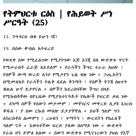
የትምህርቱ ርዕስ | የሕይወት ሥነ
ሥርዓት (25)
13. ንግግርህ ብቁ ይሁን (ሸ)
19. በሰው ቍስል አትፍረድ
የወደቀ ሰው የሚፈልገው የሚያነሣው እጅ እንጂ ስለ ውድቀቱ ጥናት
የሚሠራበት ፈራጅ አይደለም ። የራሳችን ችግር ተራራ አህሎ ፣
የሰዎች ውጣ ውረድ አንሶ የሚታየን ጊዜ ብዙ ነው ። ኃጢአትን
በሚመለከት የራሳችን ትልቅ በደል ቅንጣት ፣ የሰዎች ትንሽ ስህተት
ቁልል ሁኖ ይታየናል ። ሰዎችን ከደረሰባቸው ችግር በላይ
የሚከብዳቸው በየጊዜው የሚያስተናግዱት የሌሎች የፍርድ ቃል ነው
። ደካማ ሰዎች የሰውን መታመም ፣ መቸገርና መዋረድ ሲያዩ እነርሱ
ቅዱስ ፣ ያ ሰው ርኩስ መስሎ ይታያቸዋል ። ይህች ዓለም ግን
ለክርስቶስ ሕመምን ፣ ረሀብን ፣ ጥማትን ፣ ውርደትን የከፈለች
ዓለም ናት ። እውነተኛው ፍርድ ያለው በሰማይ ነው ። ውድቀት
የራሱ ሆነ ድምፅ አለው ። ሰውን ውድቀቱ የሚናገረውን ያህል የእኛ