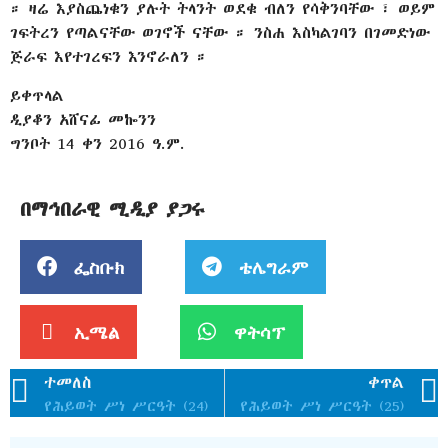
። ዛሬ እያስጨነቁን ያሉት ትላንት ወደቁ ብለን የሳቅንባቸው ፣ ወይም
ገፍትረን የጣልናቸው ወገኖች ናቸው ። ንስሐ እስካልገባን በገመድነው
ጅራፍ እየተገረፍን እንኖራለን ።
ይቀጥላል
ዲያቆን አሸናፊ መኰንን
ግንቦት 14 ቀን 2016 ዓ.ም.
በማኅበራዊ ሚዲያ ያጋሩ
ፌስቡክ
ቴሌግራም
ኢሜል
ዋትሳፕ
ተመለስ
ቀጥል
የሕይወት ሥነ ሥርዓት (24)
የሕይወት ሥነ ሥርዓት (25)