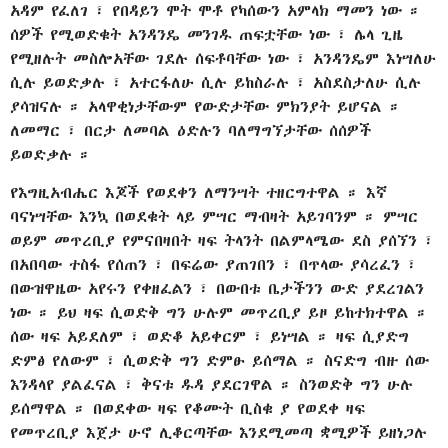
አዳም የፈለገ ፣ የበዳይን ሞት ሞቶ የካሰውን አምላክ ማመን ነው ።
ሰዎች የሚወድቁት አንዳንዴ መንገዱ ጠፍቷቸው ነው ፣ ሌላ ጊዜ
የሚዘሉት መስሎአቸው ገደሉ ሰፍቶባቸው ነው ፣ አንዳንዴም እነሣለሁ
ሲሉ ይወድቃሉ ፣ አተርፋለሁ ሲሉ ይከስራሉ ፣ አስደስታለሁ ሲሉ
ያሳዝናሉ ። አላዋቂነታቸውም የውድታቸው ምክንያት ይሆናል ።
ለመማር ፣ በርታ ለመባል ዕድሉን ባለማግኘታቸው ሰሰዎች
ይወድቃሉ ።
የእግዚአብሔር እጆች የወደቀን ለማንሣት ተዘርግተዋል ። እኛ
ባናነሣቸው እንኳ በወደቁት ላይ ምሣር ማብዛት አይገባንም ። ምሣር
ወይም መጥረቢያ የምናበዛበት ዛፍ ትላንት በልምላሜው ደስ ያሰኘን ፣
በአበባው ተስፋ የሰጠን ፣ በፍሬው ያጠገበን ፣ በጥላው ያሳረፈን ፣
በውዝዋዜው አየሩን የቀዘፈልን ፣ በውበቱ ቤታችንን ውድ ያደረገልን
ነው ። ይህ ዛፍ ሲወድቅ ግን ሁሉም መጥረቢያ ይዞ ይከተክተዋል ።
ሰው ዛፍ አይደለም ፣ ወድቆ አይቀርም ፣ ይነሣል ። ዛፍ ሲያድግ
ድምፅ የለውም ፣ ሲወድቅ ግን ድምፁ ይሰማል ። ስናድግ ብዙ ሰው
እንዳላየ ያልፈናል ፣ ቅናቱ ዱዳ ያደርገዋል ። ስንወድቅ ግን ሁሉ
ይሰማዋል ። በወደቀው ዛፍ የቆሙት ቢስቁ ያ የወደቀ ዛፍ
የመጥረቢያ እጀታ ሁኖ ሊቆርጣቸው እንደሚመጣ ቋሚዎች ይዘነጋሉ