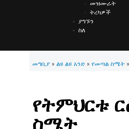
መዝሙራት
ትረካዎች
ያግኙን
ስለ
መግቢያ
ልዩ ልዩ አንድ
የመጣል ስሜት
»
»
የትምህርቱ ርዕ
ስሜት