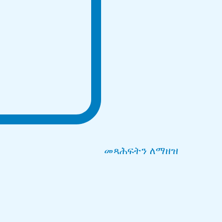
መጻሕፍትን ለማዘዝ