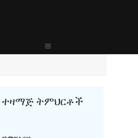
ተዛማጅ ትምህርቶች