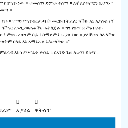
ሱም ከሰማይ ነው ። ተመስገን ድምፁ ተሰማ ። እኛ እየተናገርን ቢሆንም
 መጣ ።
ስን ያዙ ። ሞገድ የማይበረታታበት መርከብ ትፈልጋላችሁ እኔ ኢየሱስ ነኝ
ና ከችግር እንዲያወጡአችሁ አትከጅሉ ። ግን የሰው ድምፅ በራሱ
ው ፤ ምድር አሁንም ሰፊ ፣ ሰማይም ከፍ ያለ ነው ። ያላችሁን ከሌላችሁ
ሙላትም በላይ እኔ አማኑኤል አለሁላችሁ ።”
ከምዕራብ እስከ ምሥራቅ ያብራ ። በአንድ ጊዜ ለወገን ይሰማ ።
ግራም
ኢሜል
ዋትሳፕ