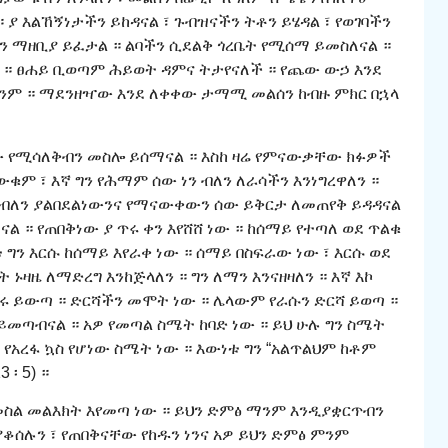
 ያ እልኸኝነታችን ይከዳናል ፣ ጉብዝናችን ትቶን ይሄዳል ፣ የወገባችን
 ማዘቢያ ይፈታል ። ልባችን ሲደልቅ ጎረቤት የሚሰማ ይመስለናል ።
 ። ፀሐይ ቢወጣም ሕይወት ዳምና ትታየናለች ። የጨው ውኃ እንደ
ካንም ። ማደንዘዣው እንደ ለቀቀው ታማሚ መልሰን ከብዙ ምክር በኋላ
ዳው የሚሳለቅብን መስሎ ይሰማናል ። እስከ ዛሬ የምናውቃቸው ክፉዎች
ም ፣ እኛ ግን የሕማም ሰው ነን ብለን ለራሳችን እንነግረዋለን ።
 ብለን ያልበደልነውንና የማናውቀውን ሰው ይቅርታ ለመጠየቅ ይዳዳናል
 ። የጠበቅነው ያ ጥሩ ቀን እየሸሸ ነው ። ከሰማይ የተጣለ ወደ ጥልቁ
 ግን እርሱ ከሰማይ እየራቀ ነው ። ሰማይ በስፍራው ነው ፣ እርሱ ወደ
 ኑዛዜ ለማድረግ እንከጅላለን ። ግን ለማን እንናዘዛለን ። እኛ እኮ
ርጥሩ ይውጣ ። ድርሻችን መሞት ነው ። ሌላውም የራሱን ድርሻ ይወጣ ።
 ይመጣብናል ። አዎ የመጣል ስሜት ከባድ ነው ። ይህ ሁሉ ግን ስሜት
ው የአረፋ ኳስ የሆነው ስሜት ነው ። እውነቱ ግን “አልጥልህም ከቶም
፡ 5) ።
ስል መልእክት እየመጣ ነው ። ይህን ድምፅ ማንም እንዲያቋርጥብን
ቆሰሉን ፣ የጠበቅናቸው የከዱን ነንና አዎ ይህን ድምፅ ምንም