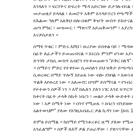
እንላለን ። ፍርሃትና ድፍረት ሜዳ አድርገው ይታገሉብናል ።
መታጠቂያ ይላላል ፣ ለመሮጥ አቅም እንዳይኖረን የጫማችን
የሕልሙ ዓለም አለቅህ ብሎ በቁም ቅዠት ውስጥ ይከተናል
ጠጣ ምክር ፣ መዝሙር ፣ ማጽናኛ አይጠቅመንም ፣ አያረ
እናቃስታለን ።
ሰማዩ ጥቁር ፣ ምድሩ እሾህ ፣ ዙሪያው ይሰቀል ባይ ፣ ሜ
በፊት ለፊታችን ይመጡብናል ። እነርሱ ምንም ሆነው አያውቁ
ድንገት ታክሲ ውስጥ አብሮን የተቀመጠውን “ይቅር በለኝ”
። ሰማይና ምድር የተቀየሙ ሲመስለን ይህ ዝቅታ ይጫጫነናል
ሲወረወር ሰማይ ጥሎኝ እየጠፋ ነው ብሎ ያስባል ። እውነቱ
ጥልቅ እየወረደ ነው ። አለመኖር በጣም ይሰማናል ። የንብረት
የተተውን ሰዎች ነን ። እኛ ከሌለን ያለን ነገር እንደ ፍጥ
ከቀናት በፊት ታላቅ ስኬት ነበረን ፣ መልሶ ታላቅ ውድቀት
ነው ፣ አዎ ስሜት ነው ። በንኖ የሚጠፋ ። አባረን ብንይዘ
አልተውህም” ያለው የእግዚአብሔር ቃል ኪዳን ነው (ዕብ. 13 
ድምፅ ይሰማል ። ከሰማይ የሚንቆረቆር ዜማ ያለው የሚመ
አንፈልግም ። ሰዎች ለእኛ ቃል ያጠራቸው ፣ ያጽናናቸው ያ