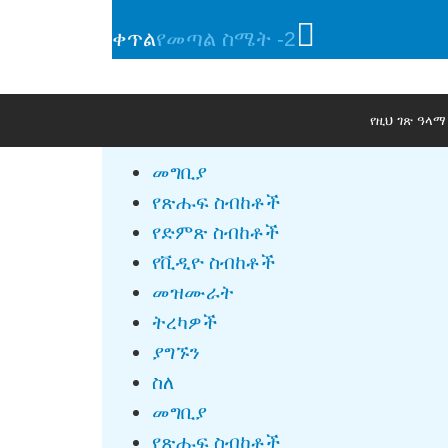
ቀጥል
የመጣል ስሜት -2
የዚህ ገጽ ዓላ
መግቢያ
የጽሑፍ ስብከቶች
የድምጽ ስብከቶች
የቪዲዮ ስብከቶች
መዝሙራት
ትረካዎች
ያግኙን
ስለ
መግቢያ
የጽሑፍ ስብከቶች