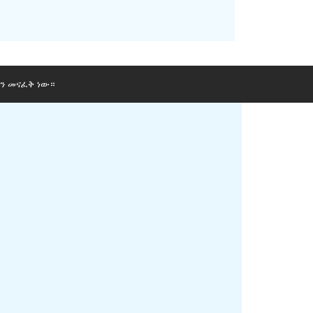
ን መናፈቅ ነው።