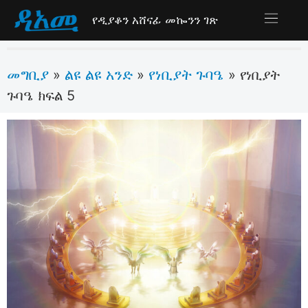
የዲያቆን አሸናፊ መኰንን ገጽ
መግቢያ
ልዩ ልዩ አንድ
የነቢያት ጉባዔ
»
»
»
የነቢያት
ጉባዔ ክፍል 5