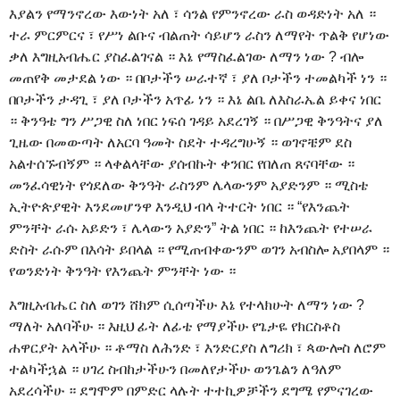
እያልን የማንኖረው እውነት አለ ፣ ሳንል የምንኖረው ራስ ወዳድነት አለ ።
ተራ ምርምርና ፣ የሥነ ልቡና ብልጠት ሳይሆን ራስን ለማየት ጥልቅ የሆነው
ቃለ እግዚአብሔር ያስፈልገናል ። እኔ የማስፈልገው ለማን ነው ? ብሎ
መጠየቅ መታደል ነው ። በቦታችን ሠራተኛ ፣ ያለ ቦታችን ተመልካች ነን ።
በቦታችን ታዳጊ ፣ ያለ ቦታችን አጥፊ ነን ። እኔ ልቤ ለእስራኤል ይቀና ነበር
። ቅንዓቴ ግን ሥጋዊ ስለ ነበር ነፍሰ ገዳይ አደረገኝ ። በሥጋዊ ቅንዓትና ያለ
ጊዜው በመውጣት ለአርባ ዓመት ስደት ተዳረግሁኝ ። ወገኖቼም ደስ
አልተሰኙብኝም ። ላቀልላቸው ያሰብኩት ቀንበር የበለጠ ጸናባቸው ።
መንፈሳዊነት የጎደለው ቅንዓት ራስንም ሌላውንም አያድንም ። ሚስቴ
ኢትዮጵያዊት እንደመሆንዋ እንዲህ ብላ ትተርት ነበር ። “የእንጨት
ምንቸት ራሱ አይድን ፣ ሌላውን አያድን” ትል ነበር ። ከእንጨት የተሠራ
ድስት ራሱም በእሳት ይበላል ። የሚጠብቀውንም ወገን አብስሎ አያበላም ።
የወንድነት ቅንዓት የእንጨት ምንቸት ነው ።
እግዚአብሔር ስለ ወገን ሸክም ሲሰጣችሁ እኔ የተላክሁት ለማን ነው ?
ማለት አለባችሁ ። እዚህ ፊት ለፊቴ የማያችሁ የጌታዬ የክርስቶስ
ሐዋርያት አላችሁ ። ቶማስ ለሕንድ ፣ እንድርያስ ለግሪክ ፣ ጳውሎስ ለሮም
ተልካችኋል ። ሀገረ ስብከታችሁን በመለየታችሁ ወንጌልን ለዓለም
አደረሳችሁ ። ደግሞም በምድር ላሉት ተተኪዎቻችን ደግሜ የምናገረው