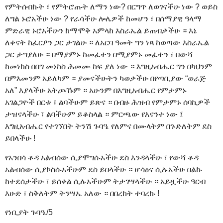
የምትሰብኩት ፣ የምትሮጡት ለማን ነው? በርግጥ ለወገናችሁ ነው ? ወይስ
ለግል ኑሮአችሁ ነው ? የራሳችሁ ሎሌዎች ከመሆን ፣ በሰማያዊ ዓላማ
ምድራዊ ኑሮአችሁን ከማሞቅ አምላከ እስራኤል ይጠብቃችሁ ። እኔ
ለቀናት ከፈርዖን ጋር ታገልሁ ። ለአርባ ዓመት ግን ነጻ ከወጣው እስራኤል
ጋር ታግያለሁ ። በማያምኑ ከመፈተን በሚያምኑ መፈተን ፣ በውሻ
ከመነከስ በበግ መነከስ ሕመሙ ከፍ ያለ ነው ። እግዚአብሔር ግን በካህንም
በምእመንም አይለካም ። ያመናችሁትን ካወቃችሁ በየጣቢያው “ወራጅ
አለ” እያላችሁ አትጮኹም ። አሁንም በእግዚአብሔር የምታምኑ
አገልጋዮች በርቱ ፣ ልባችሁም ይጽና ። በብዙ ሕዝብ የምታምኑ ሰባኪዎች
ታዝናላችሁ ፣ ልባችሁም ይቆስላል ። ምርጫው የእናንተ ነው ፤
እግዚአብሔር የተገኘበት ትንሽ ጉባዔ የለምና በሙላትም በጉድለትም ደስ
ይበላችሁ !
የአንበሳ ቆዳ አልብሰው ሲያሞግሱአችሁ ደስ እንዳላችሁ ፣ የውሻ ቆዳ
አልብሰው ሲያኮስሱአችሁም ደስ ይበላችሁ ። ሆሳዕና ሲሉአችሁ በልኩ
ከተደሰታችሁ ፣ ይሰቀል ሲሉአችሁም ትታገሣላችሁ ። አይዟችሁ ዓርብ
እሁድ ፣ ስቅለትም ትንሣኤ አለው ። በበረከት ተባረኩ !
የነቢያት ጉባዔ/5