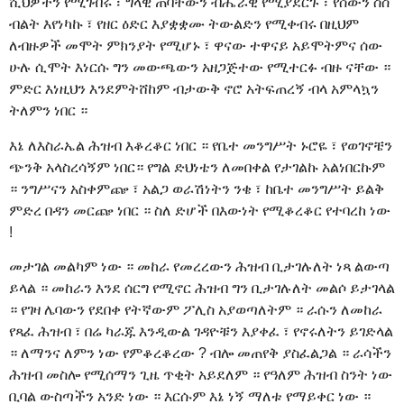
ሺህዎችን የሚገብሩ ፣ ግላዊ ጠባቸውን ብሔራዊ የሚያደርጉ ፣ የሰውን ስስ
ብልት እየነካኩ ፣ የዘር ዕድር እያቋቋሙ ትውልድን የሚቀብሩ በዚህም
ለብዙዎች መሞት ምክንያት የሚሆኑ ፣ ዋናው ተዋናይ አይሞትምና ሰው
ሁሉ ሲሞት እነርሱ ግን መውጫውን አዘጋጅተው የሚተርፉ ብዙ ናቸው ።
ምድር እነዚህን እንደምትሸከም ብታውቅ ኖሮ አትፍጠረኝ ብላ አምላኳን
ትለምን ነበር ።
እኔ ለእስራኤል ሕዝብ እቆረቆር ነበር ። የቤተ መንግሥት ኑሮዬ ፣ የወገኖቼን
ጭንቅ አላስረሳኝም ነበር። የግል ድህነቴን ለመበቀል የታገልኩ አልነበርኩም
። ንግሥናን አስቀምጬ ፣ አልጋ ወራሽነትን ንቄ ፣ ከቤተ መንግሥት ይልቅ
ምድረ በዳን መርጬ ነበር ። ስለ ድሆች በእውነት የሚቆረቆር የተባረከ ነው
!
መታገል መልካም ነው ። መከራ የመረረውን ሕዝብ ቢታገሉለት ነጻ ልውጣ
ይላል ። መከራን እንደ ሰርግ የሚኖር ሕዝብ ግን ቢታገሉለት መልሶ ይታገላል
። የገዛ ሌባውን የደበቀ የትኛውም ፖሊስ አያወጣለትም ። ራሱን ለመከራ
የጻፈ ሕዝብ ፣ በሬ ካራጁ እንዲውል ገዳዮቹን እያቀፈ ፣ የኖሩለትን ይገድላል
። ለማንና ለምን ነው የምቆረቆረው ? ብሎ መጠየቅ ያስፈልጋል ። ራሳችን
ሕዝብ መስሎ የሚሰማን ጊዜ ጥቂት አይደለም ። የዓለም ሕዝብ ስንት ነው
ቢባል ውስጣችን አንድ ነው ። እርሱም እኔ ነኝ ማለቱ የማይቀር ነው ።