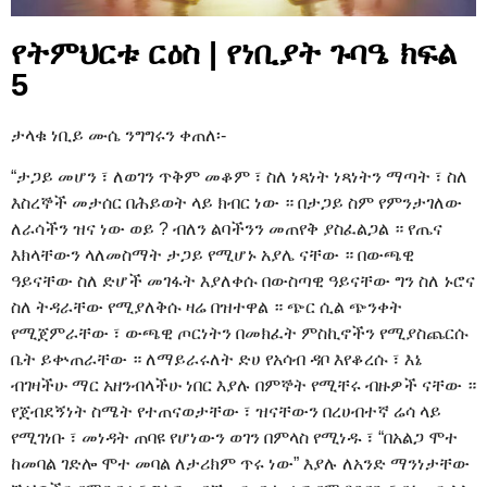
የትምህርቱ ርዕስ | የነቢያት ጉባዔ ክፍል
5
ታላቁ ነቢይ ሙሴ ንግግሩን ቀጠለ፡-
“ታጋይ መሆን ፣ ለወገን ጥቅም መቆም ፣ ስለ ነጻነት ነጻነትን ማጣት ፣ ስለ
እስረኞች መታሰር በሕይወት ላይ ክብር ነው ። በታጋይ ስም የምንታገለው
ለራሳችን ዝና ነው ወይ ? ብለን ልባችንን መጠየቅ ያስፈልጋል ። የጤና
እክላቸውን ላለመስማት ታጋይ የሚሆኑ አያሌ ናቸው ። በውጫዊ
ዓይናቸው ስለ ድሆች መገፋት እያለቀሱ በውስጣዊ ዓይናቸው ግን ስለ ኑሮና
ስለ ትዳራቸው የሚያለቅሱ ዛሬ በዝተዋል ። ጭር ሲል ጭንቀት
የሚጀምራቸው ፣ ውጫዊ ጦርነትን በመክፈት ምስኪኖችን የሚያስጨርሱ
ቤት ይቍጠራቸው ። ለማይራሩለት ድሀ የአሳብ ዳቦ እየቆረሱ ፣ እኔ
ብገዛችሁ ማር አዘንብላችሁ ነበር እያሉ በምኞት የሚቸሩ ብዙዎች ናቸው ።
የጀብደኝነት ስሜት የተጠናወታቸው ፣ ዝናቸውን በረሀብተኛ ሬሳ ላይ
የሚገነቡ ፣ መነዳት ጠባዩ የሆነውን ወገን በምላስ የሚነዱ ፣ “በአልጋ ሞተ
ከመባል ገድሎ ሞተ መባል ለታሪክም ጥሩ ነው” እያሉ ለአንድ ማንነታቸው