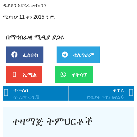
ዲያቆን አሸናፊ መኰንን
ሚያዝያ 11 ቀን 2015 ዓ.ም.
በማኅበራዊ ሚዲያ ያጋሩ
ፌስቡክ
ቴሌግራም
ኢሜል
ዋትሳፕ
ተመለስ
ቀጥል
ሰማያዊ ወግ /8
የነቢያት ጉባዔ ክፍል 6
ተዛማጅ ትምህርቶች