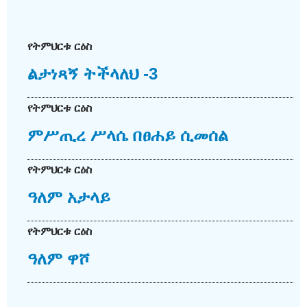
የትምህርቱ ርዕስ
ልታነጻኝ ትችላለህ -3
የትምህርቱ ርዕስ
ምሥጢረ ሥላሴ በፀሐይ ሲመሰል
የትምህርቱ ርዕስ
ዓለም አታላይ
የትምህርቱ ርዕስ
ዓለም ዋሾ