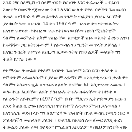
እንደ ገዥ ስለሚያስብ ሰላም ብርቅ የሆነባት አገር ተፈጠረች ። የራስን
እውቀት በመናቅ የጀመረው ጉዞ ፣ ለአገር ውለታ የዋሉ ሰዎችን በመጨረስ
ቀጠለ ። የ1953 ዓ.ም መፈንቅለ መንግሥት ጣልያንን ያባረሩ አርበኞች
ያለቁበት ነው ። በኅዳር 14 ቀን 1967 ዓ.ም. በአንድ ቀን የተገደሉትና
በአንድ ጉድጓድ ተቀብረው ኖራ የተነሠነሠባቸው ስድሳ ሚኒስትሮች
ዓለምን ለመምራት አቅም የነበራቸው አዋቂዎች ነበሩ ። እናት ሕፃኑን አጥባ
ከቆሻሻው ጋር አትደፋውም ፤ የፊውዳሉን ሥርዓት መጥላት ይቻላል ፣
በአገር ንብረት የተማሩ እነዚያን ሊቃውንትና የድሀ ልጆች መፍጀት ግን
ትልቅ ኪሣራ ነው ።
የተማረው ትውልድ የቀለም አብዮት በመሰየም እርስ በርስ ተላለቀ ።
የሞቱትም አይመለሱም ፣ ያለውም አይማርም ። አሰቃቂ የረሀብ ታሪካችን
ዓለምን አስደንግጧል ። ንጉሡ ለልደት ቀናቸው ኬክ አስጋግረው አመጡ ፣
ወሎ ተርቦ እርሳቸው ልደት ያከብራሉ ተብሎ ዙፋናቸው ተነቀነቀ ።
የፈረዱት አይቀርምና በ1977 ዓ.ም. ሰባት ሚሊየን ኢትዮጵውያን በረሀብ
እንደ ቅጠል ሲረግፉ በእንግሊዝ ዋና ከተማ ሎንዶን ምግብ ይለመናል ፣
በእንግሊዝ ወደብ ላይ ግን ለዐሥረኛው የአብዮት በዓል ውስኪ ይጫን ነበር ።
ፖለቲካችን መጠላለፍ ያለበት ፣ ሁልጊዜ ከአዲስ ለመጀመር እንጂ ሐረገ
ትውልድ ያለው ሩጫ በፍጹም የሚፈልግ አይደለም ። በዚህ ምክንያት ብዙ