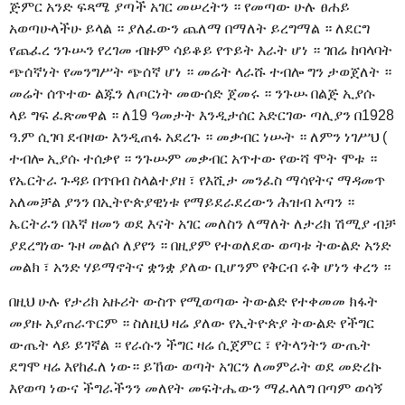
ጅምር አንድ ፍጻሜ ያጣች አገር መሠረትን ። የመጣው ሁሉ ፀሐይ
አወጣሁላችሁ ይላል ። ያለፈውን ጨለማ በማለት ይረግማል ። ለደርግ
የጨፈረ ንጉሡን የረገመ ብዙም ሳይቆይ የጥይት እራት ሆነ ። ገበሬ ከባላባት
ጭሰኛነት የመንግሥት ጭሰኛ ሆነ ። መሬት ላራሹ ተብሎ ግን ታወጀለት ።
መሬት ሰጥተው ልጁን ለጦርነት መውሰድ ጀመሩ ። ንጉሡ በልጅ ኢያሱ
ላይ ግፍ ፈጽመዋል ። ለ19 ዓመታት እንዲታሰር አድርገው ጣሊያን በ1928
ዓ.ም ሲገባ ደብዛው እንዲጠፋ አደረጉ ። መቃብር ነሡት ። ለምን ነገሥህ (
ተብሎ ኢያሱ ተሰቃየ ። ንጉሡም መቃብር አጥተው የውሻ ሞት ሞቱ ።
የኤርትራ ጉዳይ በጥበብ ስላልተያዘ ፣ የእሺታ መንፈስ ማሳየትና ማዳመጥ
አለመቻል ያንን በኢትዮጵያዊነቱ የማይደራደረውን ሕዝብ አጣን ።
ኤርትራን በእኛ ዘመን ወደ እናት አገር መለስን ለማለት ለታሪክ ሽሚያ ብቻ
ያደረግነው ጉዞ መልሶ ለያየን ። በዚያም የተወለደው ወጣቱ ትውልድ አንድ
መልክ ፣ አንድ ሃይማኖትና ቋንቋ ያለው ቢሆንም የቅርብ ሩቅ ሆነን ቀረን ።
በዚህ ሁሉ የታሪክ አዙሪት ውስጥ የሚወጣው ትውልድ የተቀመመ ክፋት
መያዙ አያጠራጥርም ። ስለዚህ ዛሬ ያለው የኢትዮጵያ ትውልድ የችግር
ውጤት ላይ ይገኛል ። የራሱን ችግር ዛሬ ሲጀምር ፣ የትላንትን ውጤት
ደግሞ ዛሬ እየከፈለ ነው። ይኸው ወጣት አገርን ለመምራት ወደ መድረኩ
እየወጣ ነውና ችግራችንን መለየት መፍትሔውን ማፈላለግ በጣም ወሳኝ