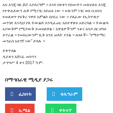
አፍ እንጂ ባለ ጆሮ አያደርግም ። እንደ በቀቀን የሰሙትን መለፍለፍ እንጂ
የተዋሐደውን ሐቅ የሚናገር እየጠፋ ነው ። ሁሉንም ነገር ወደ ቢዝነስ
የመለወጥ የፍቅረ ንዋይ አምልኮ እየደራ ነው ። ያለፈው የኢትዮጵያ
መንገድ እንዲህ ያለ ትውልድ እንዲፈጠር አስተዋጽኦ አድርጓል ። ትውልዱ
አያውቅም የሚያውቅ ይመስለዋል ፣ አዋቂዎችንም ንቆና አሳዶ በር ዘግቶ
ይኖራል ። የመከረውንም ሊቅ እንደ ጠላት ያያል ። አባቶች፡- “የማይማር
መንፈስ አደገኛ ነው” ይላሉ ።
ይቀጥላል
ዲያቆን አሸናፊ መኮንን
ታኅሣሥ 4 ቀን 2017 ዓ.ም.
በማኅበራዊ ሚዲያ ያጋሩ
ፌስቡክ
ቴሌግራም
ኢሜል
ዋትሳፕ