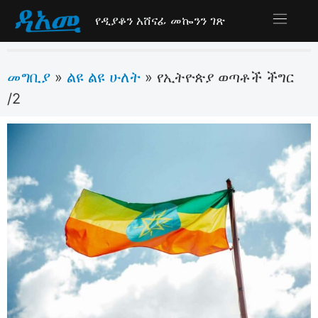
የዲያቆን አሸናፊ መኰንን ገጽ
መግቢያ
ልዩ ልዩ ሁለት
»
»
የኢትዮጵያ ወጣቶች ችግር
/2