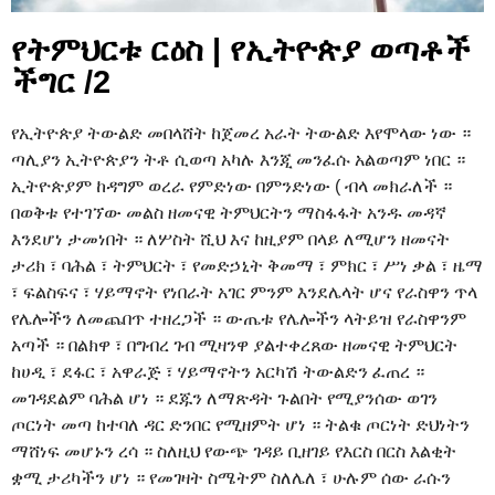
የትምህርቱ ርዕስ | የኢትዮጵያ ወጣቶች
ችግር /2
የኢትዮጵያ ትውልድ መበላሸት ከጀመረ አራት ትውልድ እየሞላው ነው ።
ጣሊያን ኢትዮጵያን ትቶ ሲወጣ አካሉ እንጂ መንፈሱ አልወጣም ነበር ።
ኢትዮጵያም ከዳግም ወረራ የምድነው በምንድነው ( ብላ መክራለች ።
በወቅቱ የተገኘው መልስ ዘመናዊ ትምህርትን ማስፋፋት አንዱ መዳኛ
እንደሆነ ታመነበት ። ለሦስት ሺህ እና ከዚያም በላይ ለሚሆን ዘመናት
ታሪክ ፣ ባሕል ፣ ትምህርት ፣ የመድኃኒት ቅመማ ፣ ምክር ፣ ሥነ ቃል ፣ ዜማ
፣ ፍልስፍና ፣ ሃይማኖት የነበራት አገር ምንም እንደሌላት ሆና የራስዋን ጥላ
የሌሎችን ለመጨበጥ ተዘረጋች ። ውጤቱ የሌሎችን ላትይዝ የራስዋንም
አጣች ። በልክዋ ፣ በግብረ ገብ ሚዛንዋ ያልተቀረጸው ዘመናዊ ትምህርት
ከሀዲ ፣ ደፋር ፣ አዋራጅ ፣ ሃይማኖትን አርካሽ ትውልድን ፈጠረ ።
መገዳደልም ባሕል ሆነ ። ደጁን ለማጽዳት ጉልበት የሚያንሰው ወገን
ጦርነት መጣ ከተባለ ዳር ድንበር የሚዘምት ሆነ ። ትልቁ ጦርነት ድህነትን
ማሸነፍ መሆኑን ረሳ ። ስለዚህ የውጭ ገዳይ ቢዘገይ የእርስ በርስ እልቂት
ቋሚ ታሪካችን ሆነ ። የመገዛት ስሜትም ስለሌለ ፣ ሁሉም ሰው ራሱን