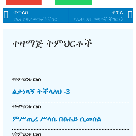
ተመለስ
ቀጥል
የኢትዮጵያ ወጣቶች ችግር
የኢትዮጵያ ወጣቶች ችግር /3
ተዛማጅ ትምህርቶች
የትምህርቱ ርዕስ
ልታነጻኝ ትችላለህ -3
የትምህርቱ ርዕስ
ምሥጢረ ሥላሴ በፀሐይ ሲመሰል
የትምህርቱ ርዕስ