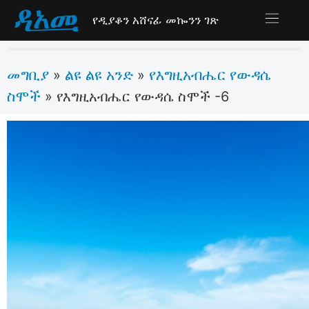
የዲያቆን አሸናፊ መኰንን ገጽ
መግቢያ
ልዩ ልዩ አንድ
የእግዚአብሔር የውዳሴ
»
»
ስሞች
»
የእግዚአብሔር የውዳሴ ስሞች -6