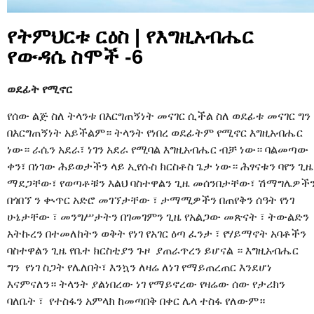
የትምህርቱ ርዕስ | የእግዚአብሔር
የውዳሴ ስሞች -6
ወደፊት የሚኖር
የሰው ልጅ ስለ ትላንቱ በእርግጠኝነት መናገር ሲችል ስለ ወደፊቱ መናገር ግን
በእርግጠኝነት አይችልም። ትላንት የነበረ ወደፊትም የሚኖር እግዚአብሔር
ነው። ራሴን አደራ፣ ነገን አደራ የሚባል እግዚአብሔር ብቻ ነው። ባልመጣው
ቀን፣ በነገው ሕይወታችን ላይ ኢየሱስ ክርስቶስ ጌታ ነው። ሕፃናቱን ባየን ጊዜ
ማደጋቸው፣ የወጣቶቹን እልህ ባስተዋልን ጊዜ መሰንበታቸው፣ ሽማግሌዎች
በጎበኘ ን ቊጥር አድሮ መገኘታቸው ፣ ታማሚዎችን በጠየቅን ሰዓት የነገ
ሁኔታቸው ፣ መንግሥታትን በገመገምን ጊዜ የአልጋው መጽናት ፣ ትውልድን
አትኩረን በተመለከትን ወቅት የነገ የአገር ዕጣ ፈንታ ፣ የሃይማኖት አባቶችን
ባስተዋልን ጊዜ የቤተ ክርስቲያን ጉዞ ያጠራጥረን ይሆናል ። እግዚአብሔር
ግን የነገ ስጋት የሌለበት፣ እንኳን ለዛሬ ለነገ የማይጠረጠር እንደሆነ
እናምናለን። ትላንት ያልነበረው ነገ የማይኖረው የዛሬው ሰው የታሪክን
ባለቤት ፣ የተስፋን አምላክ ከመጣበቅ በቀር ሌላ ተስፋ የለውም።