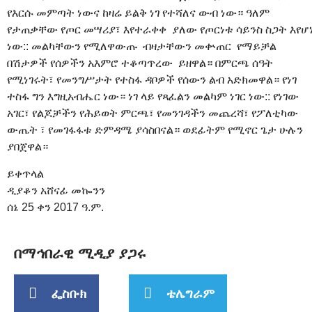
የእርሱ መምጣት ነውና ከዛሬ ይልቅ ነገ የተሻለና ውብ ነው። ዓለም
የታጠቃቸው የጦር መሣሪያ፣ እየተራቀቀ ያለው የጦርነቱ ሳይንስ ስጋት እየሆ
ነው:: መልካቸውን የሚለዋውጡ ብዛታቸውን መቍጠር የማይቻል
በሽታዎች የሰዎችን አእምሮ ተቆጣጥረው ይዘዋል። በምርጫ ሰዓት
የሚነገሩት፣ የመንግሥታት የተስፋ ዳቦዎች የሰውን ልብ አድክመዋል። የነገ
ተስፋ ግን እግዚአብሔር ነው። ነገ ላይ የጻፈልን መልካም ነገር ነው:: የነገው
አገር፣ የልጆቻችን የሕይወት ምርጫ፣ የመንገዳችን መጨረሻ፣ የፖለቲካው
ውጤት ፣ የመገፋፋቱ ድምዳሜ ያሳስበናል። ወደፊትም የሚኖር ጌታ ሁሉን
ያበጀዋል።
ይቀጥላል
ዲያቆን አሸናፊ መኰንን
ሰኔ 25 ቀን 2017 ዓ.ም.
በማኅበራዊ ሚዲያ ያጋሩ
ፌስቡክ
ቴሌግራም