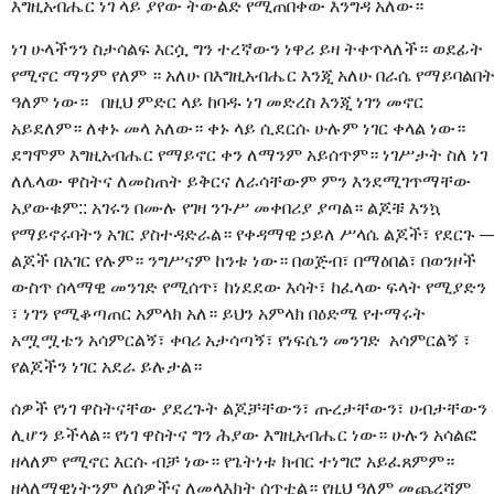
እግዚአብሔር ነገ ላይ ያየው ትውልድ የሚጠበቀው እንግዳ አለው።
ነገ ሁላችንን ስታሳልፍ እርሷ ግን ተረኛውን ነዋሪ ይዛ ትቀጥላለች። ወደፊት
የሚኖር ማንም የለም ። አለሁ በእግዚአብሔር እንጂ አለሁ በራሴ የማይባልበ
ዓለም ነው። በዚህ ምድር ላይ ከባዱ ነገ መድረስ እንጂ ነገን መኖር
አይደለም። ለቀኑ መላ አለው። ቀኑ ላይ ሲደርሱ ሁሉም ነገር ቀላል ነው።
ደግሞም እግዚአብሔር የማይኖር ቀን ለማንም አይሰጥም። ነገሥታት ስለ ነገ
ለሌላው ዋስትና ለመስጠት ይቅርና ለራሳቸውም ምን እንደሚገጥማቸው
አያውቁም:: አገሩን በሙሉ የገዛ ንጉሥ መቀበሪያ ያጣል። ልጆቹ እንኳ
የማይኖሩባትን አገር ያስተዳድራል። የቀዳማዊ ኃይለ ሥላሴ ልጆች፣ የደርጉ 
ልጆች በአገር የሉም። ንግሥናም ከንቱ ነው። በወጅብ፣ በማዕበል፣ በወንዞች
ውስጥ ሰላማዊ መንገድ የሚሰጥ፣ ከነደደው እሳት፣ ከፈላው ፍላት የሚያድን
፣ ነገን የሚቆጣጠር አምላክ አለ። ይህን አምላክ በዕድሜ የተማሩት
አሟሟቴን አሳምርልኝ፣ ቀባሪ አታሳጣኝ፣ የነፍሴን መንገድ አሳምርልኝ ፣
የልጆችን ነገር አደራ ይሉታል።
ሰዎች የነገ ዋስትናቸው ያደረጉት ልጆቻቸውን፣ ጡረታቸውን፣ ሀብታቸውን
ሊሆን ይችላል። የነገ ዋስትና ግን ሕያው እግዚአብሔር ነው። ሁሉን አሳልፎ
ዘላለም የሚኖር እርሱ ብቻ ነው። የጌትነቱ ክብር ተነግሮ አይፈጸምም።
ዘላለማዊነትንም ለሰዎችና ለመላእክት ሰጥቷል። የዚህ ዓለም መጨረሻም