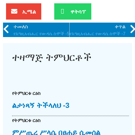
ኢሜል
ዋትሳፕ
ተመለስ
ቀጥል
የእግዚአብሔር የውዳሴ ስሞች -5
የእግዚአብሔር የውዳሴ ስሞች -7
ተዛማጅ ትምህርቶች
የትምህርቱ ርዕስ
ልታነጻኝ ትችላለህ -3
የትምህርቱ ርዕስ
ምሥጢረ ሥላሴ በፀሐይ ሲመሰል