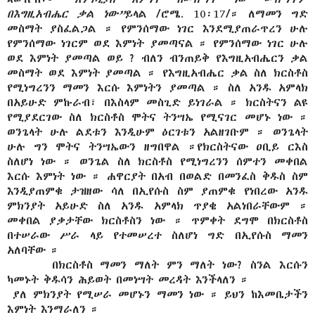
በእግዚአብሔር ቃል ነው”
ይላል /ሮሜ. 10፡17/። ለማመን ግድ
መስማት ያስፈልጋል ። የምንሰማው ነገር እንደሚያጠራጥረን ሁሉ
የምንሰማው ነገርም ወደ እምነት ያመጣናል ። የምንሰማው ነገር ሁሉ
ወደ እምነት ያመጣል ወይ ? ብለን ብንጠይቅ የእግዚአብሔርን ቃል
መስማት ወደ እምነት ያመጣል ። የእግዚአብሔር ቃል ስለ ክርስቶስ
የሚነግረንን ማመን እርሱ እምነትን ያመጣል ። ስለ አንዱ አምላክ
በአይሁድ ምኩራብ፣ በእስላም መስጊድ ይነገራል ። ክርስትናን ልዩ
የሚያደርገው ስለ ክርስቶስ ሞትና ትንሣኤ የሚናገር መሆኑ ነው ።
ወንጌላት ሁሉ ልደቱን እንዲሁም ዕርገቱን አልዘገቡም ። ወንጌላት
ሁሉ ግን ሞትና ትንሣኤውን ዘግበዋል ።የክርስትናው ዐቢይ ርእስ
ስለሆነ ነው ። ወንጌል ስለ ክርስቶስ የሚነግረንን ሰምተን መቀበል
እርሱ እምነት ነው ። ሐዋርያት በአብ በወልድ በመንፈስ ቅዱስ ስም
እንዲያጠምቁ ታዝዘው ሳለ በኢየሱስ ስም ያጠምቁ የነበረው አንዱ
ምክንያት አይሁድ ስለ አንዱ አምላክ ጥያቄ አልነበራቸውም ።
መቀበል ያቃታቸው ክርስቶስን ነው ። ጥምቀት ደግሞ በክርስቶስ
በተሠራው ሥራ ላይ የተመሠረተ ስለሆነ ግድ በኢየሱስ ማመን
አለባቸው ።
በክርስቶስ ማመን ማለት ምን ማለት ነው? ስንል እርሱን
ካመኑት ቅዱሳን ሕይወት በመነሣት መረዳት እንችላለን ።
-
ያለ ምክንያት የሚሠራ መሆኑን ማመን ነው ። ይህን ከእመቤታችን
እምነት እንማራለን ።