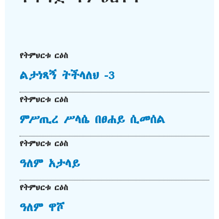
የትምህርቱ ርዕስ
ልታነጻኝ ትችላለህ -3
የትምህርቱ ርዕስ
ምሥጢረ ሥላሴ በፀሐይ ሲመሰል
የትምህርቱ ርዕስ
ዓለም አታላይ
የትምህርቱ ርዕስ
ዓለም ዋሾ