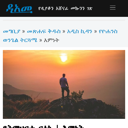
የዲያቆን አሸናፊ መኰንን ገጽ
መግቢያ
መጽሐፍ ቅዱስ
አዲስ ኪዳን
የዮሐንስ
»
»
»
ወንጌል ትርጓሜ
»
እምነት