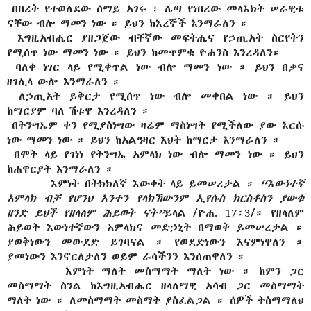
-
በበረት የተወለደው ሰማይ አገሩ ፣ ሌጣ የነበረው መላእክት ሠራዊቱ
ናቸው ብሎ ማመን ነው ። ይህን ከእረኞች እንማራለን ።
-
እግዚአብሔር ያዘጋጀው ብቸኛው መፍትሔና የኃጢአት ስርየትን
የሚሰጥ ነው ማመን ነው ። ይህን ከመጥምቁ ዮሐንስ እንረዳለን።
-
ባለቀ ነገር ላይ የሚቀጥል ነው ብሎ ማመን ነው ። ይህን በቃና
ዘገሊላ ውሎ እንማራለን ።
-
ለኃጢአት ይቅርታ የሚሰጥ ነው ብሎ መቀበል ነው ። ይህን
ከማርያም ባለ ሽቱዋ እንረዳለን ።
-
በትንሣኤም ቀን የሚያስነሣው ዛሬም ማስነሣት የሚችለው ያው እርሱ
ነው ማመን ነው ። ይህን ከአልዓዛር እህት ከማርታ እንማራለን ።
-
በሞት ላይ የገነነ የትንሣኤ አምላክ ነው ብሎ ማመን ነው ። ይህን
ከሐዋርያት እንማራለን ።
እምነት በትክክለኛ እውቀት ላይ ይመሠረታል ።
“እውነተኛ
አምላክ ብቻ የሆንህ አንተን የላክኸውንም ኢየሱስ ክርስቶስን ያውቁ
ዘንድ ይህች የዘላለም ሕይወት ናት”
ይላል /ዮሐ. 17፡3/። የዘላለም
ሕይወት እውነተኛውን አምላክና መድኃኒት በማወቅ ይመሠረታል ።
ያወቅነውን መውደድ ይገባናል ። የወደድነውን እናምነዋለን ።
ያመነውን እንኖርለታለን ወይም ራሳችንን እንሰጠዋለን ።
እምነት ማለት መስማማት ማለት ነው ። ከምን ጋር
መስማማት ስንል ከእግዚአብሔር ዘላለማዊ አሳብ ጋር መስማማት
ማለት ነው ። ለመስማማት መስማት ያስፈልጋል ። ሰዎች ትስማማለህ