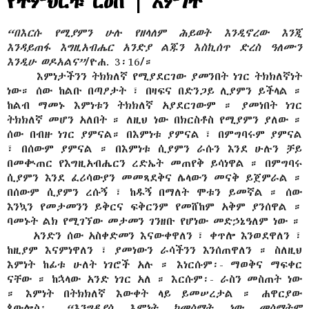
የትምህርቱ ርዕስ | እምነት
“በእርሱ የሚያምን ሁሉ የዘላለም ሕይወት እንዲኖረው እንጂ
እንዳይጠፋ እግዚአብሔር አንድያ ልጁን እስኪሰጥ ድረስ ዓለሙን
እንዲሁ ወዶአልና”
/ዮሐ. 3፡16/።
እምነታችንን ትክክለኛ የሚያደርገው ያመንበት ነገር ትክክለኛነት
ነው። ሰው ከልቡ በጣዖታት ፣ በዛፍና በድንጋይ ሊያምን ይችላል ።
ከልብ ማመኑ እምነቱን ትክክለኛ አያደርገውም ። ያመነበት ነገር
ትክክለኛ መሆን አለበት ። ለዚህ ነው በክርስቶስ የሚያምን ያለው ።
ሰው በብዙ ነገር ያምናል። በእምነቱ ያምናል ፣ በምግባሩም ያምናል
፣ በሰውም ያምናል ። በእምነቱ ሲያምን ራሱን እንደ ሁሉን ቻይ
በመቊጠር የእግዚአብሔርን ረድኤት መጠየቅ ይሳነዋል ። በምግባሩ
ሲያምን እንደ ፈሪሳውያን መመጻደቅና ሌላውን መናቅ ይጀምራል ።
በሰውም ሲያምን ረሱኝ ፣ ከዱኝ በማለት ሞቱን ይመኛል ። ሰው
እንኳን የመታመንን ይቅርና ፍቅርንም የመሸከም አቅም ያንሰዋል ።
ባመኑት ልክ የሚገኘው መታመን ገንዘቡ የሆነው መድኃኔዓለም ነው ።
አንድን ሰው አስቀድመን እናውቀዋለን ፣ ቀጥሎ እንወደዋለን ፣
ከዚያም እናምነዋለን ፣ ያመነውን ራሳችንን እንሰጠዋለን ። ስለዚህ
እምነት ከፊቱ ሁለት ነገሮች አሉ ። እነርሱም፡- ማወቅና ማፍቀር
ናቸው ። ከኋላው አንድ ነገር አለ ። እርሱም፡- ራስን መስጠት ነው
። እምነት በትክክለኛ እውቀት ላይ ይመሠረታል ። ሐዋርያው
ጳውሎስ፡-
“እንግዲያስ እምነት ከመስማት ነው መስማትም