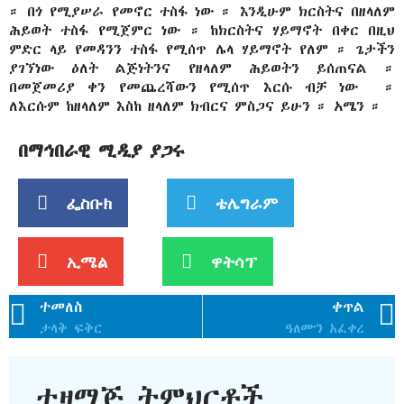
። በጎ የሚያሠራ የመኖር ተስፋ ነው ። እንዲሁም ክርስትና በዘላለም
ሕይወት ተስፋ የሚጀምር ነው ። ከክርስትና ሃይማኖት በቀር በዚህ
ምድር ላይ የመዳንን ተስፋ የሚሰጥ ሌላ ሃይማኖት የለም ። ጌታችን
ያገኘነው ዕለት ልጅነትንና የዘላለም ሕይወትን ይሰጠናል ።
በመጀመሪያ ቀን የመጨረሻውን የሚሰጥ እርሱ ብቻ ነው
።
ለእርሱም ከዘላለም እስከ ዘላለም ክብርና ምስጋና ይሁን ። አሜን ።
በማኅበራዊ ሚዲያ ያጋሩ
ፌስቡክ
ቴሌግራም
ኢሜል
ዋትሳፕ
ተመለስ
ቀጥል
ታላቅ ፍቅር
ዓለሙን አፈቀረ
ተዛማጅ ትምህርቶች