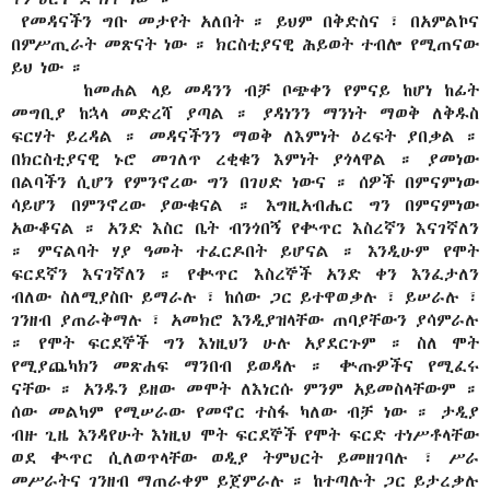
-
የመዳናችን ግቡ መታየት አለበት ። ይህም በቅድስና ፣ በአምልኮና
በምሥጢራት መጽናት ነው ። ክርስቲያናዊ ሕይወት ተብሎ የሚጠናው
ይህ ነው ።
ከመሐል ላይ መዳንን ብቻ ቦጭቀን የምናይ ከሆነ ከፊት
መግቢያ ከኋላ መድረሻ ያጣል ። ያዳነንን ማንነት ማወቅ ለቅዱስ
ፍርሃት ይረዳል ። መዳናችንን ማወቅ ለእምነት ዕረፍት ያበቃል ።
በክርስቲያናዊ ኑሮ መገለጥ ረቂቁን እምነት ያጎላዋል ። ያመነው
በልባችን ሲሆን የምንኖረው ግን በገሀድ ነውና ። ሰዎች በምናምነው
ሳይሆን በምንኖረው ያውቁናል ። እግዚአብሔር ግን በምናምነው
አውቆናል ። አንድ እስር ቤት ብንጎበኝ የቊጥር እስረኛን እናገኛለን
። ምናልባት ሃያ ዓመት ተፈርዶበት ይሆናል ። እንዲሁም የሞት
ፍርደኛን እናገኛለን ። የቊጥር እስረኞች አንድ ቀን እንፈታለን
ብለው ስለሚያስቡ ይማራሉ ፣ ከሰው ጋር ይተዋወቃሉ ፣ ይሠራሉ ፣
ገንዘብ ያጠራቅማሉ ፣ አመክሮ እንዲያዝላቸው ጠባያቸውን ያሳምራሉ
። የሞት ፍርደኞች ግን እነዚህን ሁሉ አያደርጉም ። ስለ ሞት
የሚያጨካክን መጽሐፍ ማንበብ ይወዳሉ ። ቊጡዎችና የሚፈሩ
ናቸው ። አንዱን ይዘው መሞት ለእነርሱ ምንም አይመስላቸውም ።
ሰው መልካም የሚሠራው የመኖር ተስፋ ካለው ብቻ ነው ። ታዲያ
ብዙ ጊዜ እንዳየሁት እነዚህ ሞት ፍርደኞች የሞት ፍርድ ተነሥቶላቸው
ወደ ቊጥር ሲለወጥላቸው ወዲያ ትምህርት ይመዘገባሉ ፣ ሥራ
መሥራትና ገንዘብ ማጠራቀም ይጀምራሉ ። ከተጣሉት ጋር ይታረቃሉ