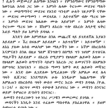
? ሲሉን መጀመሪያ ልስማው እንላለን ። የምንሰማውና የምንስማማው
ከወንጌል አሳብ ጋር ነው ። እምነት ሌላው ትርጉሙ መደገፍ ማለት
ነው ። መስማማትና መደገፍ የአንድ ሣንቲም ሁለት ገጽታዎች ናቸው
። መደገፍ መተማመን ፣ መደላደል ፣ አይጥለኝም ብሎ ማረፍ ነው
። እምነት መደገፍ ከሌለው ሙሉ አይሆንም ። እምነት ሌላው
ትርጉሙ ማረፍ ነው ። ሸክምን ለእርሱ ጥሎ በእርሱ አባታዊ ፍቅር
እፎይ ማለት ይህ እምነት ይባላል ።
አንድን ሰው አምነዋለሁ ስንል መጨረሻ ላይ ይገድለኛል እያልን
አይደለም ። ኧረ በፍጹም አይደለም ። አይጥለኝም ፣ አይተወኝም ፣
ለእኔ ያለው አሳብ መልካም ነው ማለታችን ነው ። እኛም በክርስቶስ
እናምናለን ስንል በዚህ ዓለም ሸንግሎን በሰማይ ግን ገሀነም ይጥለናል
ማለታችን አይደለም ። በእርሱ የሚያምን የዘላለም ሕይወት አለው ።
የዘላለም ሕይወት ለማግኘት ሳይሆን ከእርሱ ጋር ለመገናኘት በአምልኮ
በምግባር እንጸናለን ። በእርሱ ማመን ከሞት ወደ ሕይወት መሻገር
ነው ። አንድ ሰው ሊገድለው ከሚፈልገው ገዥ አምልጦ ወደ ሌላ
ግዛት ቢሸጋገር እንደማይነካ ሁሉ እንዲሁም ከጨለማው ገዥ
አምልጠን በክርስቶስ ግዛት ውስጥ መኖር እርሱ መዳን ይባላል /ዮሐ.
5፡24/ ። በርግጥ መዳን ተቦጭቆ እየተነገረ ነው ። መዳንን ስንናገር
ወይም ትምህርተ ድኅነትን ስንናገር፡-
-
ለመዳን የተደረገውን ጉዞ ነገረ ሥጋዌን መመርመር ይገባል ።
-
መዳናችን እንዴት እንደ ተፈጸመ ማስተዋል ያስፈልገዋል ። ይህም
ትምህርተ ድኅነት ነው ።