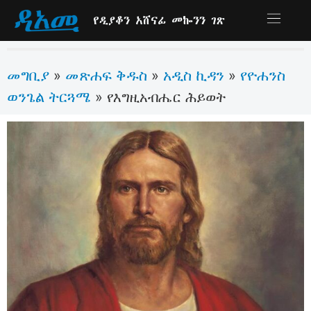
የዲያቆን አሸናፊ መኰንን ገጽ
መግቢያ
መጽሐፍ ቅዱስ
አዲስ ኪዳን
የዮሐንስ
»
»
»
ወንጌል ትርጓሜ
»
የእግዚአብሔር ሕይወት