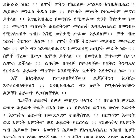
ይኩራራ ነበር ፡፡ ለሞት ሞትን የከፈለው ሥልጣነ እግዚአብሔር ፣
ሕይወተ መንፈስ ቅዱስ ነው ፡፡ የሞቱት መነሣት የተነሡትም መኖር
ይችላሉ ፡፡ እግዚአብሔር በመንበሩ የሚሠራው ድንቅ ችሎታው ነው
፡፡ ሙታንን ማስነሣት ሕይወትንም መስጠት እግዚአብሔር በመንበሩ
የሚገለጥበት ግብሩ እንጂ ወቅታዊ ሥራው አይደለም፡፡ ሞት ብዙ
ዓይነት ትርጉም አለው ፡፡ የሞት ትንሹ ትርጉሙ መቃብር መውረድ
ነው ፡፡ ሞት ግን ከእግዚብሔርና ከመንፈሳዊ ጠባያት መራቅ ነው ፡፡
ሰዎች ኖረው በሥጋ ሊሞቱ ይችላሉ ፡፡ በመንፈስ ሞተውም በሥጋ
ሊሞቱ ይችላሉ ፡፡ ልባቸው በጥላቻ የሞተባቸው የፍቅር ትንሣኤና
የርኅራኄ ሕይወት ማግኘት እንደሚችሉ ጌታችን እየተናገረ ነው ፡፡
እኛ ከእንቅልፍ የምንቀሰቅሳቸውን ልጆቻችንን እንጀራ
እናቀርብላቸዋለን ፡፡ እግዚአብሔር ግን ከሞት የሚቀሰቅሳቸውን
ልጆቹን ሕይወት ይጋብዛቸዋል ፡፡
ጌታችን ሕይወት ስጦታ መሆኗን ተናገረ ፡፡ በዮሐንስ ወንጌል
ውስጥ ሕይወት ትልቅ ርእስ ነው ፡፡ በዮሐንስ ወንጌል ውስጥ እውነት
፣ እምነትና ሕይወት በመደጋገም ተጠቅሰዋል ፡፡ በርግጥም እውነት
ወደ እምነት እምነትም ወደ ሕይወት ያደርሳል ፡፡ የእውነትና የእምነት
ግብ ሕይወት ነው፡ እውነትና ሕይወት የእግዚአብሔር ገንዘብ ሲሆን
እምነት ግን የሰው ምላሽ ነው ፡፡ ጌታችን በዚህ ክፍል ላይም ሕይወት