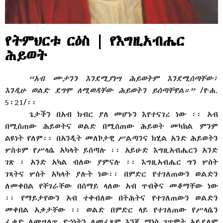
የትምህርቱ ርዕስ | የእግዚአብሔር
ሕይወት
“አብ ሙታንን እንደሚያነሣ ሕይወትም እንደሚሰጣቸው፥
እንዲሁ ወልድ ደግሞ ለሚወዳቸው ሕይወትን ይሰጣቸዋል።”
/ዮሐ.
5፡21/፡፡
ጌታችን በአብ ክብር ያለ መሆኑን እየተናገረ ነው ፡፡ አብ
በሚሰጠው ሕይወትና ወልድ በሚሰጠው ሕይወት መካከል ምንም
ልዩነት የለም፡፡ በአንዲት መለኮታዊ ሥልጣንና ክሂል አንድ ሕይወትን
ሦስቱም የሥላሴ አካላት ይሰጣሉ ፡፡ አይሁድ እግዚአብሔርን አንድ
ገጽ ፣ አንድ አካል ብለው ያምናሉ ፡፡ እግዚአብሔር ግን ሦስት
ገጻትና ሦስት አካላት ያሉት ነው፡፡ በምድር የተገለጠውን ወልድን
ለመቀበል የቸገራቸው በሰማይ ላለው አብ ጥብቅና መቆማቸው ነው
፡፡ የማይታየውን አብ ተቀብለው በትሕትና የተገለጠውን ወልድን
መቀበል አቃታቸው ፡፡ ወልድ በምድር ላይ የተገለጠው የሥላሴን
ፈቃድ ለመግለጥ ድኅነትን ለመፈጸም እንጂ ማነስ ገጥሞት አይደለም