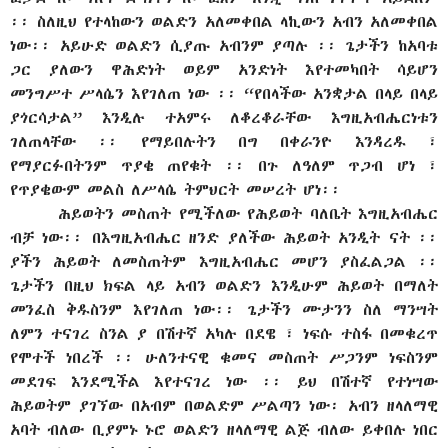
፡፡ ስለዚህ የተላከውን ወልድን አለመቀበል ላኪውን አብን አለመቀበል
ነው፡፡ አይሁድ ወልድን ሲያጡ አብንም ያጣሉ ፡፡ ጌታችን ከአባቱ
ጋር ያለውን ዋሕድነት ወይም አንድነት እየተመካበት ሳይሆን
መንግሥተ ሥላሴን እየገለጠ ነው ፡፡ “የበላችው አንቋታል በላይ በላይ
ያጎርሳታል” እንዲሉ ተአምሩ ለቆረቆራቸው እግዚአብሔርነቱን
ገለጠላቸው ፡፡ የማይበሉትን በግ በቀራንዮ እንዳረዱ ፣
የማያርፉበትንም ጥያቄ ጠየቁት ፡፡ በጉ ለዓለም ጥጋብ ሆነ ፣
የጥያቄውም መልስ ለሥላሴ ትምህርት መሠረት ሆነ፡፡
ሕይወትን መስጠት የሚችለው የሕይወት ባለቤት እግዚአብሔር
ብቻ ነው፡፡ በእግዚአብሔር ዘንድ ያለችው ሕይወት አንዲት ናት ፡፡
ያችን ሕይወት ለመስጠትም እግዚአብሔር መሆን ያስፈልጋል ፡፡
ጌታችን በዚህ ክፍል ላይ አብን ወልድን እንዲሁም ሕይወት በማለት
መንፈስ ቅዱስንም እየገለጠ ነው፡፡ ጌታችን ሙታንን ስለ ማንሣት
ለምን ተናገረ ስንል ያ በሽተኛ አካሉ በደዌ ፣ ነፍሱ ተስፋ በመቁረጥ
የሞተች ነበረች ፡፡ ሁለንተናዊ ቁመና መስጠት ሥጋንም ነፍስንም
መደገፍ እንደሚችል እየተናገረ ነው ፡፡ ይህ በሽተኛ የተነሣው
ሕይወትም ያገኘው በአብም በወልድም ሥልጣን ነው፡ አብን ዘላለማዊ
አባት ብለው ቢያምኑ ኑሮ ወልድን ዘላለማዊ ልጅ ብለው ይቀበሉ ነበር