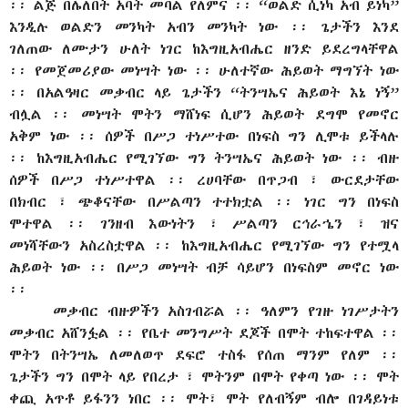
፡፡ ልጅ በሌለበት አባት መባል የለምና ፡፡ “ወልድ ሲነካ አብ ይነካ”
እንዲሉ ወልድን መንካት አብን መንካት ነው ፡፡ ጌታችን እንደ
ገለጠው ለሙታን ሁለት ነገር ከእግዚአብሔር ዘንድ ይደረግላቸዋል
፡፡ የመጀመሪያው መነሣት ነው ፡፡ ሁለተኛው ሕይወት ማግኘት ነው
፡፡ በአልዓዛር መቃብር ላይ ጌታችን “ትንሣኤና ሕይወት እኔ ነኝ”
ብሏል ፡፡ መነሣት ሞትን ማሸነፍ ሲሆን ሕይወት ደግሞ የመኖር
አቅም ነው ፡፡ ሰዎች በሥጋ ተነሥተው በነፍስ ግን ሊሞቱ ይችላሉ
፡፡ ከእግዚአብሔር የሚገኘው ግን ትንሣኤና ሕይወት ነው ፡፡ ብዙ
ሰዎች በሥጋ ተነሥተዋል ፡፡ ረሀባቸው በጥጋብ ፣ ውርደታቸው
በክብር ፣ ጭቆናቸው በሥልጣን ተተክቷል ፡፡ ነገር ግን በነፍስ
ሞተዋል ፡፡ ገንዘብ እውነትን ፣ ሥልጣን ርኅራኄን ፣ ዝና
መነሻቸውን አስረስቷዋል ፡፡ ከእግዚአብሔር የሚገኘው ግን የተሟላ
ሕይወት ነው ፡፡ በሥጋ መነሣት ብቻ ሳይሆን በነፍስም መኖር ነው
፡፡
መቃብር ብዙዎችን አስገብሯል ፡፡ ዓለምን የገዙ ነገሥታትን
መቃብር አሸንፏል ፡፡ የቤተ መንግሥት ደጆች በሞት ተከፍተዋል ፡፡
ሞትን በትንሣኤ ለመለወጥ ደፍሮ ተስፋ የሰጠ ማንም የለም ፡፡
ጌታችን ግን በሞት ላይ የበረታ ፣ ሞትንም በሞት የቀጣ ነው ፡፡ ሞት
ቀጪ አጥቶ ይፋንን ነበር ፡፡ ሞት፣ ሞት የለብኝም ብሎ በገዳይነቱ