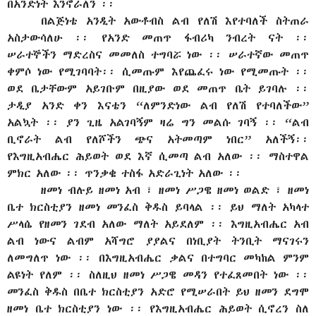
በአንድነት እንኖራለን ፡፡
በልጅነቴ አንዲት አውቶብስ ልብ የለሽ እየተባለች ስትጠራ
አስታውሳለሁ ፡፡ የአንድ መጠጥ ፋብሪካ ንብረት ናት ፡፡
ሠራተኞችን ማድረስና መመለስ ተግባሯ ነው ፡፡ ሠራተኛው መጠጥ
ቀምሶ ነው የሚገባባት፡፡ ሲመጡም እየጨፈሩ ነው የሚመጡት ፡፡
ወደ ቤታቸውም አይገቡም በዚያው ወደ መጠጥ ቤት ይገባሉ ፡፡
ታዲያ አንድ ቀን እናቴን “ለምንድነው ልብ የለሽ የተባለችው”
አልኳት ፡፡ ያን ጊዜ አልገባኝም ዛሬ ግን መልሱ ገባኝ ፡፡ “ልብ
ቢኖራት ልብ የለሾችን ጭና አትመጣም ነበር” አለችኝ፡፡
የእግዚአብሔር ሕይወት ወደ እኛ ሲመጣ ልብ አለው ፡፡ ማስተዋል
ምክር አለው ፡፡ ጥንቃቄ ተስፋ አድራጊነት አለው ፡፡
ዘመነ ብሉይ ዘመነ አብ ፣ ዘመነ ሥጋዌ ዘመነ ወልድ ፣ ዘመነ
ቤተ ክርስቲያን ዘመነ መንፈስ ቅዱስ ይባላል ፡፡ ይህ ማለት አካላተ
ሥላሴ የዘመን ገደብ አለው ማለት አይደለም ፡፡ እግዚአብሔር አብ
ልብ ነውና ልብም አሻግሮ ያያልና በነቢያት ትንቢት ማናገሩን
ለመግለጥ ነው ፡፡ በእግዚአብሔር ቃልና በተግባር መካከል ምንም
ልዩነት የለም ፡፡ ስለዚህ ዘመነ ሥጋዌ መዳን የተፈጸመበት ነው ፡፡
መንፈስ ቅዱስ በቤተ ክርስቲያን አድሮ የሚሠራበት ይህ ዘመን ደግሞ
ዘመነ ቤተ ክርስቲያን ነው ፡፡ የእግዚአብሔር ሕይወት ሲኖረን ስለ