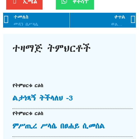
ኢሜል
ዋትሳፕ
ተመለስ
ቀጥል
መዳን በሥላሴ
ወልድ ሲነካ አብ ይነካ
ተዛማጅ ትምህርቶች
የትምህርቱ ርዕስ
ልታነጻኝ ትችላለህ -3
የትምህርቱ ርዕስ
ምሥጢረ ሥላሴ በፀሐይ ሲመሰል