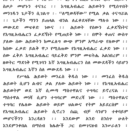
ስጦታ መሆኑን ተናገረ ፡፡ እግዚአብሔር ሕይወትን የሚሰጥበት
መንገዱን ጌታችን ሲገልጥ ፡- “ለሚወዳቸው” የሚል ቃል ተናግሯል
፡፡ ጌታችን ማንን ይጠላል ብንል ለፈቀደላቸው ማለቱ ነው ፡፡
መውደድ መፍቀድ ነውና ፡፡ ሕይወት የሰውን ፈቃደኝነትና
የእግዚአብሔርን ፈቃደኝነት የሚጠይቅ ነው ፡፡ በሞት ቀጠና ውስጥ
ያለው ሰው ሕይወትን ከመፈለግ ውጭ ምንም አማራጭ የለውም ፡፡
ከሰው ፈቃድ ይልቅ ዋጋ የሚሰጠው የእግዚአብሔር ፈቃድ ነው ፡፡
ሰው ፈቅዶ እግዚአብሔር ባይፈቅድ ምንም መፍትሔ አልነበረም ፡፡
ዘወትር ማድነቅ የሚገባን እኛ እግዚአብሔርን ስለ መውደዳችን ሳይሆን
እግዚአብሔር እኛን ስለ መውደዱ ነው ፡፡
የሥላሴ ሕይወት መንፈስ ቅዱስ ነው ፡፡ መንፈስ ቅዱስ
ሕይወት ሲሆን ልብና ቃል ያለው ሕይወት ነው ፡፡ የእግዚአብሔር
ሕይወትም ወደ እኛ ሲመጣ ማስተዋልና ተግባር ይኖረናል ፡፡
ማስተዋል መነሻ ሲሆን ተግባርም መድረሻ ነው ፡፡ ማስተዋልና
ተግባር የሌለው ሕይወት ወይም ህልውና የትም አይደርስም ፡፡
የእግዚአብሔር ሕይወት ሲኖረን ሰጪ ብቻ ሳንሆን ተቀባይም
መሆናችንን እንረዳለን ፡፡ እንደውም አንድ ስንሰጥ ሁለት
እንደምንቀበል በማሰብ ከሌሎች ጋር በመገናዘብ እንሠራለን ፣