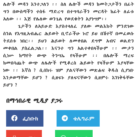
ሌሎች መዳን እንተጋለን ፡፡ ስለ ሌሎች መዳን ከመትጋታችን በፊት
ግን በውስጣችን ተስፋ ማድረግ በተግባራችን መርዳት ከፊት ለፊቱ
አለው ፡፡ እጅ የሌለው ወንጌል የወደቁትን አያነሣም፡፡
ጌታችን ለአይሁድ እያስተላለፈ ያለው መልእክት ምንድነው
ስንል የእግዚአብሔር ሕይወት ቢኖራችሁ ኑሮ ይህ በሽተኛ በመፈወሱ
ትደሰቱ ነበር፡፡ ይህን ሕይወት ለመቀበል ደግሞ አብና ወልድን
መቀበል ያስፈልጋል፡፡ እናንተ ግን አልተቀበላችሁም ፡፡ ሙታን
ሲነሡ ከማየት ውጭ ትንሣኤ የላችሁም ፡፡ በሌሎች ማረፍ
ከመበሳጨት ውጭ ለሌሎች የሚቆረስ ሕይወት የላችሁም እያላቸው
ነው ፡፡ እኛስ ? ሲሰክሩ ዝም ያልናቸውን መጽሐፍ ቅዱስ ሲያነቡ
እንቃወማቸው ይሆን ? ሲዘፍኑ ያለፍናቸውን ሲዘምሩ እንነቅፋቸው
ይሆን ?
በማኅበራዊ ሚዲያ ያጋሩ
ፌስቡክ
ቴሌግራም