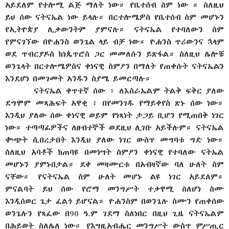
አይደለም የተሎሚ ልጅ ማለት ነው። የቤተሰብ ስም ነው ። ስለዚህ
ይህ ሰው ናትናኤል ነው ይላሉ። በርተሎሜዎስ የቤተሰብ ስም መሆኑን
የኢትዮጵያ ሊቃውንትም ያምናሉ። ናትናኤል የተባለውን ስም
የምናገኘው በዮሐንስ ወንጌል ላይ ብቻ ነው። ዮሐንስ ጥሪውንና ኋላም
ወደ ጥብርያዶስ ከነጴጥሮስ ጋር መመለሱን ይጽፋል። ስለዚህ ሌሎቹ
ወንጌላት በርተሎሜዎስና ቀነናዊ ስምዖን በማለት የጠቀሱት ናትናኤልን
እንደሆነ በመገመት አንዱን ስያሜ ይመርጣሉ።
ናትናኤል ቀጥተኛ ሰው ፥ ለእስራኤልም ትልቅ ፍቅር ያለው
ደግሞም መጻሕፍት አዋቂ ፥ በየመንገዱ የማይቀየስ ጽኑ ሰው ነው።
እንዲህ ያለው ሰው ቀነናዊ ወይም የነጻነት ታጋይ ቢሆን የሚጠበቅ ነገር
ነው። ተጣጣፊዎችና ለዘብተኞች ወደዚህ ሊገቡ አይችሉም። ናትናኤል
ቊጭት ሲበረታበት እንዲህ ያለው ነገር ውስጥ መግባቱ ግድ ነው።
ስለዚህ አባቶች ከጠባዩ በመነሣት ስምዖን ቀነናዊ የተባለው ናትኤል
መሆኑን ያምኑበታል። ደቀ መዛሙርቱ በአብዛኛው ባለ ሁለት ስም
ናቸው። የናትናኤል ስም ሁለት መሆኑ ልዩ ነገር አይደለም።
ምናልባት ይህ ሰው የሮማ መንግሥት ተቃዋሚ ስለሆነ ስሙ
እንዲሰወር ጌታ ፈልጎ ይሆናል። ዮሐንስም በወንጌሉ ስሙን የጠቀሰው
ወንጌሉን የጻፈው በ90 ዓ.ም ገደማ ስለነበር በዚህ ጊዜ ናትናኤልም
በሕይወት ስለሌለ ነው። የእግዚአብሔር መንግሥት ውስጥ ምሥጢር