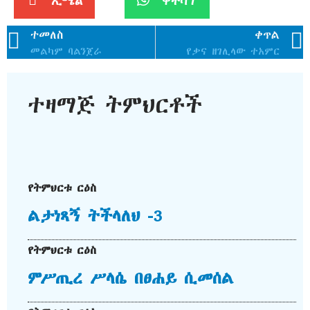
ኢሜል
ዋትሳፕ
ተመለስ
ቀጥል
መልካም ባልንጀራ
የቃና ዘገሊላው ተአምር
ተዛማጅ ትምህርቶች
የትምህርቱ ርዕስ
ልታነጻኝ ትችላለህ -3
የትምህርቱ ርዕስ
ምሥጢረ ሥላሴ በፀሐይ ሲመሰል