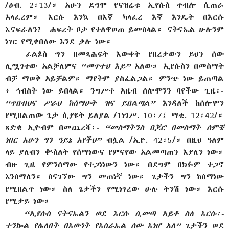
/ዕብ. 2፡13/። አሁን ደግሞ የናዝሬቱ ኢየሱስ ተብሎ ሲጠራ
አላፈረም። እርሱ እንኳ በእኛ ካላፈረ እኛ እንዴት በእርሱ
እናፍራለን? ሐፍረት ቦታ የተለዋወጠ ይመስላል። ናትናኤል ሁሉንም
ነገር የሚቀበለው እንደ ቃሉ ነው።
ፊልጶስ ግን በመጻሕፍት እውቀት የበረታውን ይህን ሰው
ሊሟገተው አልቻለምና
“መጥተህ እይ”
አለው። ኢየሱስን በመስማት
ብቻ ማወቅ አይቻልም። ማየትም ያስፈልጋል። ምንጭ ነው ይጠጣል
፥ ኅብስት ነው ይበላል። ንግሥተ አዜብ ሰሎሞንን ባየችው ጊዜ፡-
“ጥበብህና ሥራህ ከሰማሁት ዝና ይበልጣል”
እንዳለች ከሰሎሞን
የሚበልጠው ጌታ ሲያዩት ይለያል /1ነገሥ. 10፡7፤ ማቴ. 12፡42/።
ጻድቁ ኢዮብም በመጨረሻ፡-
“መስማትንስ በጆሮ በመስማት ሰምቼ
ነበር አሁን ግን ዓይኔ አየችህ”
ብሏል /ኢዮ. 42፡5/። በዚህ ዓለም
ላይ ያለብን ቊስለት የሰማነውና የምናየው አልመጣጠን እያለን ነው።
ብዙ ጊዜ የምንሰማው የተጋነነውን ነው። በደግም በክፉም ተጋኖ
እንሰማለን። ስናገኘው ግን መጠነኛ ነው። ጌታችን ግን ከሰማነው
የሚበልጥ ነው። ስለ ጌታችን የሚነገረው ሁሉ ትንሽ ነው። እርሱ
የሚታይ ነው።
“ኢየሱስ ናትናኤልን ወደ እርሱ ሲመጣ አይቶ ስለ እርሱ፡-
ተንኰል የሌለበት በእውነት የእስራኤል ሰው እነሆ አለ”
ጌታችን ወደ