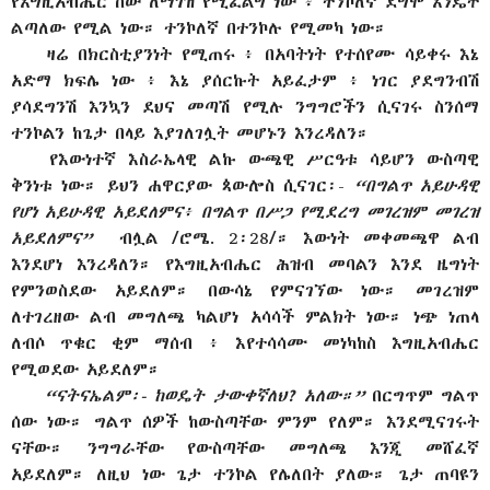
የእግዚአብሔር ሰው ለማገዝ የሚፈልግ ነው ፥ ተንኮለኛ ደግሞ እንዴት
ልጣለው የሚል ነው። ተንኮለኛ በተንኮሉ የሚመካ ነው።
ዛሬ በክርስቲያንነት የሚጠሩ ፥ በአባትነት የተሰየሙ ሳይቀሩ እኔ
አድማ ክፍሌ ነው ፥ እኔ ያሰርኩት አይፈታም ፥ ነገር ያደግንብሽ
ያሳደግንሽ እንኳን ደህና መጣሽ የሚሉ ንግግሮችን ሲናገሩ ስንሰማ
ተንኮልን ከጌታ በላይ እያገለገሏት መሆኑን እንረዳለን።
የእውነተኛ እስራኤላዊ ልኩ ውጫዊ ሥርዓቱ ሳይሆን ውስጣዊ
ቅንነቱ ነው። ይህን ሐዋርያው ጳውሎስ ሲናገር፡-
“በግልጥ አይሁዳዊ
የሆነ አይሁዳዊ አይደለምና፥ በግልጥ በሥጋ የሚደረግ መገረዝም መገረዝ
አይደለምና”
ብሏል /ሮሜ. 2፡28/። እውነት መቀመጫዋ ልብ
እንደሆነ እንረዳለን። የእግዚአብሔር ሕዝብ መባልን እንደ ዜግነት
የምንወስደው አይደለም። በውሳኔ የምናገኘው ነው። መገረዝም
ለተገረዘው ልብ መግለጫ ካልሆነ አሳሳች ምልክት ነው። ነጭ ነጠላ
ለብሶ ጥቁር ቂም ማሰብ ፥ እየተሳሳሙ መነካከስ እግዚአብሔር
የሚወደው አይደለም።
“ናትናኤልም፡- ከወዴት ታውቀኛለህ? አለው።”
በርግጥም ግልጥ
ሰው ነው። ግልጥ ሰዎች ከውስጣቸው ምንም የለም። እንደሚናገሩት
ናቸው። ንግግራቸው የውስጣቸው መግለጫ እንጂ መሸፈኛ
አይደለም። ለዚህ ነው ጌታ ተንኮል የሌለበት ያለው። ጌታ ጠባዩን