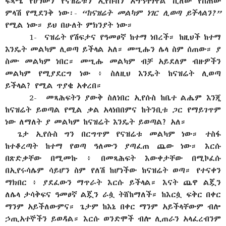
ፍጻሜ የሆነውን የናዝሬቱን ኢየሱስን አግኝተነዋል ሲለው የሰጠው
ምላሽ የሚደንቅ ነው፡-
“ከናዝሬት መልካም ነገር ሊወጣ ይችላልን?”
የሚል ነው። ይህ በሁለት ምክንያት ነው።
1- ናዝሬት የሽፍታና የዓመፀኛ ከተማ ነበረች። ከዚህች ከተማ
እንዴት መልካም ሊወጣ ይችላል አለ። መሢሑን ሌላ ስም ሰጠው። ያ
ስሙ መልካም ነበር። መሢሑ መልካም ብቻ አይደለም ብዙዎችን
መልካም የሚያደርግ ነው ፥ ስለዚህ እንዴት ከናዝሬት ሊወጣ
ይችላል? የሚል ጥያቄ አቀረበ።
2- መጻሕፍትን ያውቅ ስለነበር ኢየሱስ ከቤተ ልሔም እንጂ
ከናዝሬት ይወጣል የሚል ቃል አላነበበምና ከትንቢቱ ጋር የማይገጥም
ነው ለማለት ያ መልካም ከናዝሬት እንዴት ይወጣል? አለ።
ጌታ ኢየሱስ ግን በርግጥም የናዝሬቱ መልካም ነው። ተስፋ
ከተቆረጣት ከተማ የወጣ ዓለሙን ያጣፈጠ ጨው ነው። እርሱ
በጽድቃቸው በሚመኩ ፥ በመጻሕፍት እውቀታቸው በሚኮፈሱ
በኢየሩሳሌም ሳይሆን ስም የለሽ ከሆነችው ከናዝሬት ወጣ። የተናቀን
ማክበር ፥ ያደፈውን ማጥራት እርሱ ይችላል። እናት ጨዋ ልጇን
ለሌላ ታሳቅፍና ዓመፀኛ ልጇን ራሷ ትሸከማለች። ከእርሷ ፍቅር በቀር
ማንም አይችለውምና። ጌታም ከእኔ በቀር ማንም አይችላቸውም ብሎ
ኃጢአተኞችን ይወዳል። እርሱ ወንድሞች ብሎ ሊጠራን አላፈረብንም