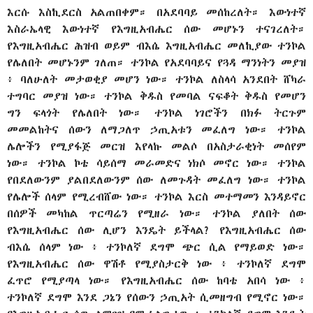
እርሱ እስኪደርስ አልጠበቀም። በአደባባይ መሰከረለት። እውነተኛ
እስራኤላዊ እውነተኛ የእግዚአብሔር ሰው መሆኑን ተናገረለት።
የእግዚአብሔር ሕዝብ ወይም ብእሴ እግዚአብሔር መለኪያው ተንኮል
የሌለበት መሆኑንም ገለጠ። ተንኮል የአደባባይና የጓዳ ማንነትን መያዝ
፥ ባለሁለት መታወቂያ መሆን ነው። ተንኮል ለስላሳ አንደበት ሸካራ
ተግባር መያዝ ነው። ተንኮል ቅዱስ የመባል ናፍቆት ቅዱስ የመሆን
ግን ፍላጎት የሌለበት ነው። ተንኮል ነገሮችን በክፉ ትርጉም
መመልከትና ሰውን ለማጋለጥ ኃጢአቱን መፈለግ ነው። ተንኮል
ሌሎችን የሚያፋጅ መርዝ እየላኩ መልሶ በአስታራቂነት መሰየም
ነው። ተንኮል ኮቴ ሳይሰማ መራመድና ነክሶ መኖር ነው። ተንኮል
የበደለውንም ያልበደለውንም ሰው ለመጉዳት መፈለግ ነው። ተንኮል
የሌሎች ሰላም የሚረብሸው ነው። ተንኮል እርስ መተማመን እንዳይኖር
በሰዎች መካከል ጥርጣሬን የሚዘራ ነው። ተንኮል ያለበት ሰው
የእግዚአብሔር ሰው ሊሆን እንዴት ይችላል? የእግዚአብሔር ሰው
ብእሴ ሰላም ነው ፥ ተንኮለኛ ደግሞ ጭር ሲል የማይወድ ነው።
የእግዚአብሔር ሰው ዋሽቶ የሚያስታርቅ ነው ፥ ተንኮለኛ ደግሞ
ፈጥሮ የሚያጣላ ነው። የእግዚአብሔር ሰው ከባቴ አበሳ ነው ፥
ተንኮለኛ ደግሞ እንደ ጋኔን የሰውን ኃጢአት ሲመዘግብ የሚኖር ነው።