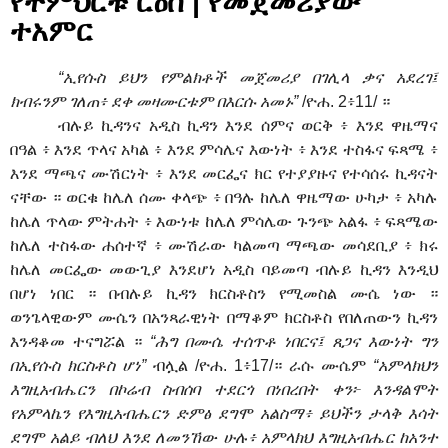
የትምህርቱ ርዕስ | የመጀመሪያው
ተአምር
“ኢየሱስ ይህን የምልክቶች መጀመሪያ በገሊላ ቃና አደረገ፤
ክብሩንም ገለጠ፥ ደቀ መዛሙርቱም በእርሱ አመኑ”
/ዮሐ. 2፥11/ ።
ብሉይ ኪዳንና አዲስ ኪዳን እንደ ሰምና ወርቅ ፥ እንደ ዋዜማና
በዓል ፥ እንደ ጥላና አካል ፥ እንደ ምሳሌና እውነት ፥ እንደ ተስፋና ፍጻሜ ፥
እንደ ማጫና ሙሽርነት ፥ እንደ መርፌና ክር የተያያዙና የተሳሰሩ ኪዳናት
ናቸው ። ወርቁ ከሌለ ሰሙ ቀላጭ ፥ በዓሉ ከሌለ ዋዜማው ሁካታ ፥ አካሉ
ከሌለ ጥላው ምትሐት ፥ እውነቱ ከሌለ ምሳሌው ጉንጭ አልፋ ፥ ፍጻሜው
ከሌለ ተስፋው ሐሰተኛ ፥ ሙሽራው ካልመጣ ማጫው መሳደቢያ ፥ ክሩ
ከሌለ መርፌው መውጊያ እንደሆነ አዲስ ባይመጣ ብሉይ ኪዳን እንዲህ
በሆነ ነበር ። በብሉይ ኪዳን ክርስቶስን የሚመስል ሙሴ ነው ።
ወንጌላዊውም ሙሴን በአንጻራዊነት በማቆም ክርስቶስ የበለጠውን ኪዳን
እንዳቆመ ተናግሯል ።
“ሕግ በሙሴ ተሰጥቶ ነበርና፤ ጸጋና እውነት ግን
በኢየሱስ ክርስቶስ ሆነ”
ብሏል /ዮሐ. 1፥17/። ራሱ ሙሴም
“አምላክህን
እግዚአብሔርን በኮሬብ ስብሰባ ተደርጎ በነበረበት ቀን፦ እንዳልሞት
የአምላኬን የእግዚአብሔርን ድምፅ ደግሞ አልስማ፥ ይህችን ታላቅ እሳት
ደግሞ አልይ ብለህ እንደ ለመንኸው ሁሉ፥ አምላክህ እግዚአብሔር ከአንተ