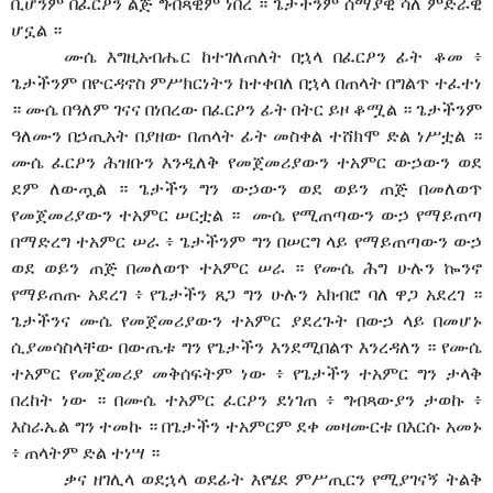
ቢሆንም በፈርዖን ልጅ ግብጻዊም ነበረ ። ጌታችንም ሰማያዊ ሳለ ምድራዊ
ሆኗል ።
ሙሴ እግዚአብሔር ከተገለጠለት በኋላ በፈርዖን ፊት ቆመ ፥
ጌታችንም በዮርዳኖስ ምሥክርነትን ከተቀበለ በኋላ በጠላት በግልጥ ተፈተነ
። ሙሴ በዓለም ገናና በነበረው በፈርዖን ፊት በትር ይዞ ቆሟል ። ጌታችንም
ዓለሙን በኃጢአት በያዘው በጠላት ፊት መስቀል ተሸክሞ ድል ነሥቷል ።
ሙሴ ፈርዖን ሕዝቡን እንዲለቅ የመጀመሪያውን ተአምር ውኃውን ወደ
ደም ለውጧል ። ጌታችን ግን ውኃውን ወደ ወይን ጠጅ በመለወጥ
የመጀመሪያውን ተአምር ሠርቷል ። ሙሴ የሚጠጣውን ውኃ የማይጠጣ
በማድረግ ተአምር ሠራ ፥ ጌታችንም ግን በሠርግ ላይ የማይጠጣውን ውኃ
ወደ ወይን ጠጅ በመለወጥ ተአምር ሠራ ። የሙሴ ሕግ ሁሉን ኰንኖ
የማይጠጡ አደረገ ፥ የጌታችን ጸጋ ግን ሁሉን አክብሮ ባለ ዋጋ አደረገ ።
ጌታችንና ሙሴ የመጀመሪያውን ተአምር ያደረጉት በውኃ ላይ በመሆኑ
ሲያመሳስላቸው በውጤቱ ግን የጌታችን እንደሚበልጥ እንረዳለን ። የሙሴ
ተአምር የመጀመሪያ መቅሰፍትም ነው ፥ የጌታችን ተአምር ግን ታላቅ
በረከት ነው ። በሙሴ ተአምር ፈርዖን ደነገጠ ፥ ግብጻውያን ታወኩ ፥
እስራኤል ግን ተመኩ ። በጌታችን ተአምርም ደቀ መዛሙርቱ በእርሱ አመኑ
፥ ጠላትም ድል ተነሣ ።
ቃና ዘገሊላ ወደኋላ ወደፊት እየሄደ ምሥጢርን የሚያገናኝ ትልቅ