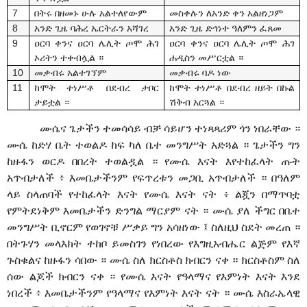
7
በትሩ በዘመኑ ሁሉ አልተለየውም
መስቀሉን ለአንድ ቀን አልዘነጋም
8
አንድ ጊዜ ባሕረ ኤርትራን አሻገረ
አንድ ጊዜ ድኅነተ ዓለምን ፈጸመ
9
ዐርባ ቀንና ዐርባ ሌሊት ጦሞ ሕገ
ዐርባ ቀንና ዐርባ ሌሊት ጦሞ ሕገ
ኦሪትን ተቀብሏል ።
ሐዲስን መሥርቷል ።
10
መቃብሩ አልተገኘም
መቃብሩ ባዶ ነው
11
ከሞት ተነሥቶ በደብረ ታቦር
ከሞት ተነሥቶ በደብረ ዘይት በኩል
ታይቷል ።
ሽቅብ አርጓል ።
ሙሴና ጌታችን ተመሳሳይ ብቻ ሳይሆን ተነጻጻሪም ጎን ነበራቸው ።
ሙሴ ከድሃ ቤት ተወልዶ ከፍ ካለ ቤተ መንግሥት አድጓል ። ጌታችን ግን
ከዙፋን ወርዶ በበረት ተወልዷል ። የሙሴ እናት እየተከፈላት ጡት
አጥብታለች ፥ እመቤታችንም የፍጥረቱን መጋቢ አጥብታለች ። በዓለም
ላይ ስላጠባች የተከፈላት እናት የሙሴ እናት ናት ፥ ልጇን በማጥባቷ
የምትደነቅም እመቤታችን ድንግል ማርያም ናት ። ሙሴ ያለ ችግር በቤተ
መንግሥት ቢኖርም የወገኖቹ ሥቃይ ግን አሳዘነው ፤ ስለዚህ ስደት መረጠ ።
በትጉሃን መላእክት ተከቦ ይመስገን የነበረው የእግዚአብሔር ልጅም የእኛ
ጉስቁልና ከዙፋን ሳበው ። ሙሴ ስለ ክርስቶስ ክብርን ናቀ ። ክርስቶስም ስለ
ሰው ልጆች ክብርን ናቀ ። የሙሴ እናት የዓላማና የእምነት እናት እንደ
ነበረች ፥ እመቤታችንም የዓላማና የእምነት እናት ናት ። ሙሴ እስራኤላዊ