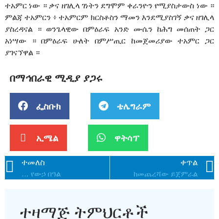
ተአምር ነው ። ቃና ዘገሊላ ገነትን ደግሞም ቀራንዮን የሚያስታውስ ነው ።
ምልጃ ተአምርን ፥ ተአምርም ክርስቶስን ማመን እንደሚያስገኝ ቃና ዘገሊላ
ያስረዳናል ። ወንጌላዊው በምዕራፍ አንድ ሙሴን ከሕግ መሰጠት ጋር
አነሣው ። በምዕራፍ ሁለት በምሥጢር ከመጀመሪያው ተአምር ጋር
ያገናኘዋል ።
በማኅበራዊ ሚዲያ ያጋሩ
ፌስቡክ
ቴሌግራም
ኢሜል
ዋትሳፕ
ተመለስ
ቀጥል
… የውኃ በዓል
ከመጨረሻው ይጀምራል
ተዛማጅ ትምህርቶች