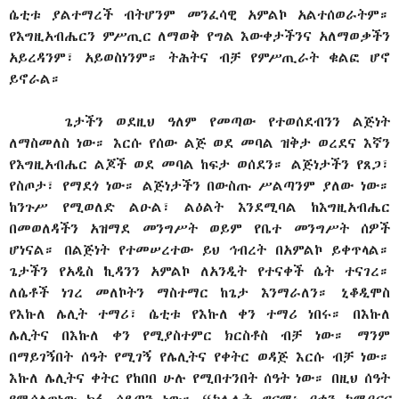
ሴቲቱ ያልተማረች ብትሆንም መንፈሳዊ አምልኮ አልተሰወራትም።
የእግዚአብሔርን ምሥጢር ለማወቅ የግል እውቀታችንና አለማወቃችን
አይረዳንም፣ አይወስነንም። ትሕትና ብቻ የምሥጢራት ቁልፎ ሆኖ
ይኖራል።
ጌታችን ወደዚህ ዓለም የመጣው የተወሰደብንን ልጅነት
ለማስመለስ ነው። እርሱ የሰው ልጅ ወደ መባል ዝቅታ ወረደና እኛን
የእግዚአብሔር ልጆች ወደ መባል ከፍታ ወሰደን። ልጅነታችን የጸጋ፣
የስጦታ፣ የማደጎ ነው። ልጅነታችን በውስጡ ሥልጣንም ያለው ነው።
ከንጉሥ የሚወለድ ልዑል፣ ልዕልት እንደሚባል ከእግዚአብሔር
በመወለዳችን አዝማደ መንግሥት ወይም የቤተ መንግሥት ሰዎች
ሆነናል። በልጅነት የተመሠረተው ይህ ኅብረት በአምልኮ ይቀጥላል።
ጌታችን የአዲስ ኪዳንን አምልኮ ለአንዲት የተናቀች ሴት ተናገረ።
ለሴቶች ነገረ መለኮትን ማስተማር ከጌታ እንማራለን። ኒቆዲሞስ
የእኩለ ሌሊት ተማሪ፣ ሴቲቱ የእኩለ ቀን ተማሪ ነበሩ። በእኩለ
ሌሊትና በእኩለ ቀን የሚያስተምር ክርስቶስ ብቻ ነው። ማንም
በማይገኝበት ሰዓት የሚገኝ የሌሊትና የቀትር ወዳጅ እርሱ ብቻ ነው።
እኩለ ሌሊትና ቀትር የከበበ ሁሉ የሚበተንበት ሰዓት ነው። በዚህ ሰዓት