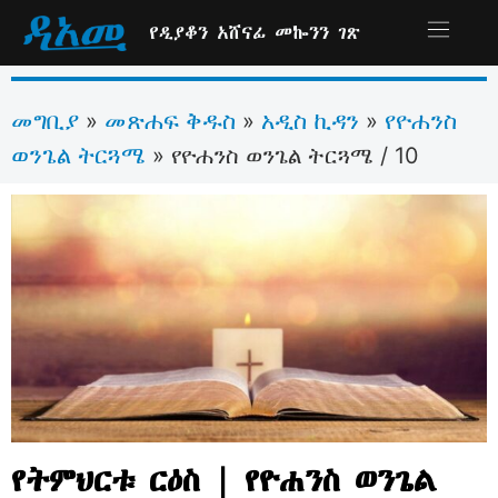
የዲያቆን አሸናፊ መኰንን ገጽ
መግቢያ
መጽሐፍ ቅዱስ
አዲስ ኪዳን
የዮሐንስ
»
»
»
ወንጌል ትርጓሜ
»
የዮሐንስ ወንጌል ትርጓሜ / 10
የትምህርቱ ርዕስ | የዮሐንስ ወንጌል