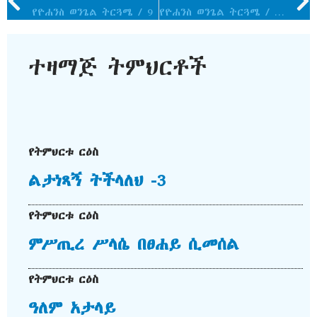
የዮሐንስ ወንጌል ትርጓሜ / 9
የዮሐንስ ወንጌል ትርጓሜ / 12
ተዛማጅ ትምህርቶች
የትምህርቱ ርዕስ
ልታነጻኝ ትችላለህ -3
የትምህርቱ ርዕስ
ምሥጢረ ሥላሴ በፀሐይ ሲመሰል
የትምህርቱ ርዕስ
ዓለም አታላይ