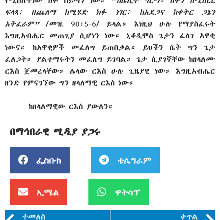
የሚሰለጥነው ክፉ ሰይጣን ነው። “
ከሌሊት ግርማ፥ በቀን ከሚበርር
ፍላጻ፥ በጨለማ ከሚሄድ ክፉ ነገር፥ ከአደጋና ከቀትር ጋኔን
አትፈራም”
/መዝ. 90፡5-6/ ይላል። እነዚህ ሁሉ የማያስፈሩት
እግዚአብሔር መጠጊያ ሲሆነን ነው። ኒቆዲሞስ ጌታን ፈለገ አዋቂ
ነውና። ከአዋቂዎች መፈለግ ይጠበቃል። ይህችን ሴት ግን ጌታ
ፈለጋት። ያልተማሩትን መፈለግ ይገባል። ጌታ ሲያገኛቸው ከዘላለሙ
ርእስ ጀመረላቸው። ሌላው ርእስ ሁሉ ጊዜያዊ ነው። እግዚአብሔር
ዘንድ የምናገኘው ግን ዘላለማዊ ርእስ ነው።
ከዘላለማዊው ርእስ ያውለን።
በማኅበራዊ ሚዲያ ያጋሩ
ፌስቡክ
ቴሌግራም
ኢሜል
ዋትሳፕ
ተመለስ
ቀጥል