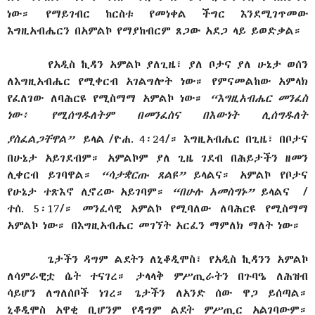
ነው። የማይገብር ከርስቱ የመነቀል ችግር እንደሚገጥመው
እግዚአብሔርን በአምልኮ የማያከብርም ጸጋው አደጋ ላይ ይወድቃል።
የአዲስ ኪዳን አምልኮ ያለጊዜ፣ ያለ ቦታና ያለ ሁኔታ ወሰን
ለእግዚአብሔር የሚቀርብ አገልግሎት ነው። የምናመልከው አምላክ
የፈለገው ለባሕርዩ የሚስማማ አምልኮ ነው።
“እግዚአብሔር መንፈስ
ነው፥ የሚሰግዱለትም በመንፈስና በእውነት ሊሰግዱለት
ያስፈልጋቸዋል”
ይላል
/ዮሐ. 4፡24/። እግዚአብሔር በጊዜ፣ በቦታና
በሁኔታ አይገደብም። አምልኮም ያለ ጊዜ ገደብ በሕይታችን ዘመን
ሊቀርብ ይገባዋል።
“ሳታቋርጡ ጸልዩ”
ይላልና። አምልኮ የቦታና
የሁኔታ ተጽእኖ ሊኖረው አይገባም።
“በሁሉ አመስግኑ”
ይላልና
/
ተሰ. 5፡17/። መንፈሳዊ አምልኮ የሚባለው ለባሕርዩ የሚስማማ
አምልኮ ነው። በእግዚአብሔር መገኘት አርፈን ማምለክ ማለት ነው።
ጌታችን ዳግም ልደትን ለኒቆዲሞስ፣ የአዲስ ኪዳንን አምልኮ
ለሳምራዊቷ ሴት ተናገረ። ታላላቅ ምሥጢራትን በጉባዔ ለሕዝብ
ሳይሆን ለግለሰቦች ነገረ። ጌታችን ለአንድ ሰው ዋጋ ይሰጣል።
ኒቆዲሞስ አዋቂ ቢሆንም የዳግም ልደት ምሥጢር አልገባውም።