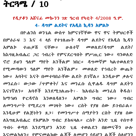
ትርጓሜ / 10
የዲያቆን አሸናፊ መኰንን ገጽ ዓርብ የካቲት 4/2008 ዓ.ም.
4- ዳግም ልደትና የአዲስ ኪዳን አምልኮ
በዮሐንስ ወንጌል ውስጥ ከምናገኛቸው ዋና ዋና ትምህርቶች
በምዕራፍ 3 እና 4 ላይ የተገለጡት ዳግም ልደትና የአዲስ ኪዳን
አምልኮ ተጠቃሽ ናቸው። ሁለተኛ መወለድ/ዳግም ልደት/
ከእግዚአብሔር ጋር ኅብረት የምናደርግበት ምሥጢር ነው። ባንወለድ
ኖሮ ይህን ዓለም ማየት አንችልም ነበር። ዳግመኛም ካልተወለድን
የሚመጣውን ዓለም ማየት አንችልም። መወለድ የኅብረት ውጤት
ነው። አባትና እናት በመተባበራቸው ልደት ይገኛል። እንዲሁም ቃሉና
መንፈሱ፣ ውኃው /ጥምቀት/ እና መንፈሱ ሲዋሐዱ ዳግም ልደትን
እናገኛለን። አባቶች እንደሚገልጡት፡- ከአብራከ መንፈስ ቅዱስ፣
ከማኅፀነ ዮርዳኖስ እንወለዳለን። አምልኮ ግብር ነው። ግብር
ለመንግሥት የሚደረግ መገዛት ነው። ርስት የያዘ ሰው ይገብራል።
እንዲሁም የልጅነትን ጸጋ፣ የመንግሥተ ሰማያትን ርስት የያዘ ሰው
ለእግዚአብሔር የአምልኮ ግብር ይከፍላል። ርስት አንድ ጊዜ ተሰጥቶ
ግብሩ ቀጣይ እንደሚሆን አንድ ጊዜ ተወልደን በዘመናችን ሁሉ
እናመልካለን። የምናመልከው ልጆች ለመሆን ሳይሆን ልጆች ስለሆንን