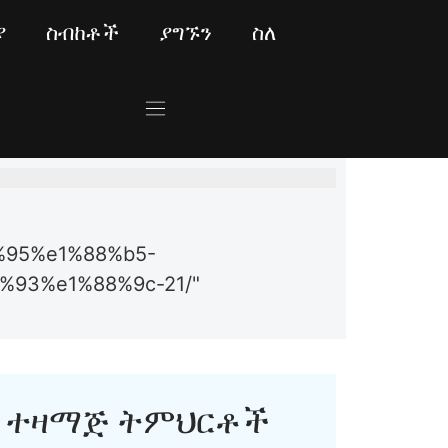
ያ
ስብከቶች
ያግኙን
ስለ
a%95%e1%88%b5-
93%e1%88%9c-21/"
ተዛማጅ ትምህርቶች