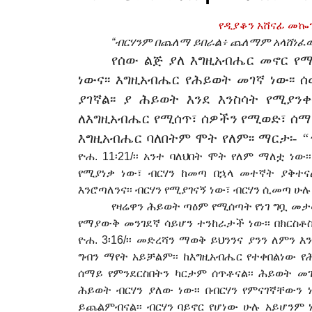
የዲያቆን አሸናፊ መኰንን
“ብርሃንም በጨለማ ይበራል፥ ጨለማም አላሸነ
የሰው ልጅ ያለ እግዚአብሔር መኖር የ
ነውና፡፡ እግዚአብሔር የሕይወት መገኛ ነው፡፡
ያገኛል፡፡ ያ ሕይወት እንደ እንስሳት የሚያ
ለእግዚአብሔር የሚሰጥ፣ ሰዎችን የሚወድ፣ ሰማይ
እግዚአብሔር ባለበትም ሞት የለም፡፡ ማርታ፡-
“
ዮሐ. 11፡21/፡፡ አንተ ባለህበት ሞት የለም ማለቷ ነ
የሚያነቃ ነው፣ ብርሃን ከመጣ በኋላ መተኛት ያቅተናል
እንሮጣለንና፡፡ ብርሃን የሚያገናኝ ነው፣ ብርሃን ሲመጣ ሁሉ
የዛሬዋን ሕይወት ጣዕም የሚሰጣት የነገ ግቧ መታ
የማያውቅ መንገደኛ ሳይሆን ተንከራታች ነው፡፡ በክርስቶ
ዮሐ. 3፡16/፡፡ መድረሻን ማወቅ ይህንንና ያንን ለምን 
ግብን ማየት አይቻልም፡፡ ከእግዚአብሔር የተቀበልነው የ
ሰማይ የምንደርስበትን ካርታም ሰጥቶናል፡፡ ሕይወት መ
ሕይወት ብርሃን ያለው ነው፡፡ በብርሃን የምናገኛቸውን 
ይጨልምብናል፡፡ ብርሃን ባይኖር የሆነው ሁሉ አይሆንም ነ