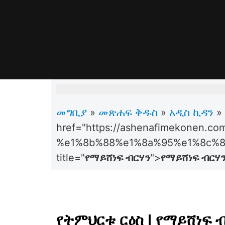
መግቢያ
መጽሐፍ ቅዱስ
አዲስ ኪዳን
»
»
»
href="https://ashenafimekone
%e1%8b%88%e1%8a%95%e1%8c%8
title="
የማይሸነፍ ብርሃን
">
የማይሸነፍ ብርሃ
የትምህርቱ ርዕስ |
የማይሸነፍ ብ