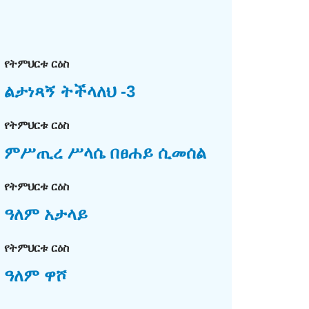
የትምህርቱ ርዕስ
ልታነጻኝ ትችላለህ -3
የትምህርቱ ርዕስ
ምሥጢረ ሥላሴ በፀሐይ ሲመሰል
የትምህርቱ ርዕስ
ዓለም አታላይ
የትምህርቱ ርዕስ
ዓለም ዋሾ