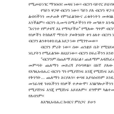
የሚጮህ ነገር ማንበብና መጻፍ ነው፡፡ ብርሃን ባይኖር ይህ የ
የዓይን ዋጋዋ ብርሃን ነው፡፡ ዓይን ያለ ብርሃን ዋ
ልብሳችንን መታጠቅ የምንፈልገውና ራቁትነትን መቀበል የ
አንችልም፡፡ ብርሃን ሲመጣ ስሜታችንን የት መግለጥ እንዳለብ
“እናንተ የምታዩኝ እኔ የማላያችሁ” የሚለው ግጥም ብርሃን
የሰዎችን ትክክለኛ ማንነት ያወቅንበት ቀን ዕለተ ብርሃን 
ብርሃን ልንቀሳቀስ ቢል አደጋ ነው የሚገጥመው፡፡
ብርሃን ምሪት ነው፡፡ ሰው ጠንቋይ ቤት የሚሄደ
ነቢያትን የሚፈልገው ለዚህ ነው፡፡ ብርሃን ስፍራችንን እንድ
“ብርሃንም በጨለማ ይበራል፥ ጨለማም አላሸነ
መምጣት ጨለማን መድረሻ ያሳጣዋል፡፡ በእኛ ያለው
የእግዚአብሔር ብርሃን ግን የሚያሸንፍ እንጂ የሚሸነፍ አይ
የቅንዓት… ጨለማን እናያለን፡፡ ቀጣዩ እያሳሰብንም እንዴት
መንፈሳዊ ጉዞአችንን የሰዎች ተቃውሞ፣ አገልግሎታችንን 
የሚያሸንፍ እንጂ የሚሸነፍ አይደለም፡፡ ደግሞም ካል
የለብንም፡፡
ለእግዚአብሔር ክብርና ምስጋና ይሁን