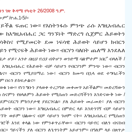
 ገጽ ቅዳሜ የካቲት 26/2008 ዓ.ም.
ፈውም”
/ዮሐ.1፡5/፡፡
ማይችል ፍጡር ነው፡፡ የእስትንፋሱ ምንጭ ራሱ እግዚአብሔር
 ሰው ከእግዚአብሔር ጋር ግንኙነት ማድረግ ሲጀምር ሕይወትን
ንቀሳቅስና የሚያመርት ደመ ነፍሳዊ ሕይወት ሳይሆን ክብርን
ን የሚናፍቅ ሕይወት ነው፡፡ ብርሃን ባለበት ጨለማ እንደሌለ
ጌታ ሆይ፥ አንተ በዚህ ኖረህ ብትሆን ወንድሜ ባልሞተም ነበር”
ብላለች /
ው፡፡ እግዚአብሔር የሕይወት ብቻ ሳይሆን የብርሃንም ምንጭ ነው፡፡ ብርሃን
ና፡፡ ብርሃን የሚያሰማራ ነው፣ ብርሃን ከመጣ በኋላ ወደ ተግባራችን
ም በሩን ይከፍታልና፡፡
ወቁ ነው፡፡ የነገ ግቡን ያላወቀ ተረጋግቶ መቀመጥ አይችልም፡፡ መድረሻውን
ስ ስናምን የዘላለምን ሕይወት የሚሰጠን መድረሻችንን እንድናውቅ ነው /
እንደምናደርግ ምክንያታዊ ያደርገናል፡፡ ያለ ሕይወት መራመድ፣ ያለ ብርሃን
ሕይወት ብርሃን ነው፡፡ እግዚአብሔር በምድር ላይ እንድንገኝ ብቻ ሳይሆን
ገኘት ወይም ህልውና ብቻ ሳይሆን ጉዞም ናት፡፡ እግዚአብሔር የሚሰጠን
ነገሮች እንደ ቀላል ነው የምንቆጥራቸው፡፡ ብርሃን ባይኖር ብለን ብናስብ
በር፡፡ ዓይናችን ያለ ብርሃን ለጌጥነትም አይሆንም፡፡ በዓለም ላይ በጸጥታ