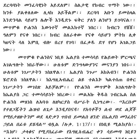
ደርባባነት መንፈሳዊነት አይደለም፤ ስልታዊ የክብር ጥማት ነው፡፡
ክንፉ ያልቀለለው ሊላክ አይችልም፡፡ ደርባባ አቡን ይመስላል
እንድንባል ሳይሆን ሌሎች እንዲድኑ ፍቅር ያለን ልንሆን ይገባናል፡፡
መጥምቁ ዮሐንስ እውነተኛ መልእክተኛ ነበር፡፡ ክብርን የሸሸ፣
ዓለምን የናቀ ነበር፡፡ ክብር ስለራቀው የናቀ ሳይሆን ምትክ ሊቀ
ካህናት ሳለ እምቢ ብሎ በረሃ የገባ፣ በፈቃዱ ድሃ የሆነ አገልጋይ
ነው፡፡
መጥምቁ ዮሐንስና ነቢዩ ኤልያስ ተመሳሳይ የሕይወት ምርጫና
አገልግሎት ነበራቸው፡፡ ሁለቱም ድንግላውያንና መናንያን ነበሩ፡፡
ሁለቱም ነገሥታትን ገስጸዋል፡፡ ኤልያስ ንጉሥ አክአብን፣ ዮሐንስ
ሄሮድስ ገስጸዋል፡፡ ከእግዚአብሔር ልዩ ተልእኮ ካልተሰጠ በቀር
ነገሥታትን መገሰጽ አይቻልም፡፡ የዮሐንስ መጥምቅ አገልግሎት
ከኤልያስ ጋር ተመሳሳይነት ነበረው፡፡ መልአኩ ቅዱስ ገብርኤል ስለ
ዮሐንስ መጸነስ ለአባቱ ለዘካርያስ ብሥራት ሲነግረው፡-
“እርሱም
የተዘጋጁትን ሕዝብ ለጌታ እንዲያሰናዳ፥ የአባቶችን ልብ ወደ ልጆች
የማይታዘዙትንም ወደ ጻድቃን ጥበብ ይመልስ ዘንድ በኤልያስ መንፈስና
ኃይል በፊቱ ይሄዳል”
ብሏል /ሉቃ. 1፡17/፡፡ በነቢዩ ሚልክያስ፡-
“እነሆ፥ ታላቁና የሚያስፈራው የእግዚአብሔር ቀን ሳይመጣ ነቢዩን