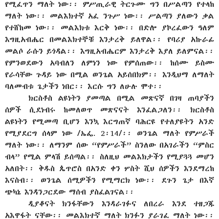
የሚፈጥን ማለት ነው፡፡ ምሥጢራዊ ትርጉሙ ግን በሥልጣን የተላከ
ማለት ነው፡፡ መልእክተኛ አፈ ንጉሥ ነው፡፡ ሥልጣን ያለውን ቃል
የተሸከመ ነው፡፡ መልእክቱ እርቅ ነው፡፡ በድሎ ያኮረፈውን ዓለም
እግዚአብሔር በመልእክተኞቹ እንታረቅ ይለዋል፡፡ የባሪያ አኩራፊ
መልሶ ራሱን ይጎዳል፡፡ እግዚአብሔርም እንታረቅ እያለ ይለምናል፡፡
የምንወደውን አባብለን ለምነን ነው የምሰጠው፡፡ ከሰሙ ይስሙ
የራሳቸው ጉዳይ ነው በሚል ወንጌል አይሰበክም፡፡ እንዲህማ ለማለት
ባለመብቱ ጌታችን ነበር፡፡ እርሱ ግን ለሁሉ ሞተ፡፡
ክርስቶስ ልዩነትን ያመጣል በሚል መጽናኛ በገዛ ጠባያችን
ሰዎች ሲደነብሩ ከመለወጥ መጽናናት እንፈልጋለን፡፡ ክርስቶስ
ልዩነትን የሚመጣ ቢሆን እንኳ እርግጠኛ ባሕርዩ የተለያዩትን አንድ
የሚያደርግ ሰላም ነው /ኤፌ. 2፡14/፡፡ ወንጌል ማለት የምሥራች
ማለት ነው፡፡ ለማንም ሰው “የምሥራች” ስንለው በአገራችን “ምስር
ብላ” የሚል ምላሽ ይሰጣል፡፡ ስለዚህ መልእክታችን የሚያጓጓ መሆን
አለበት፡፡ ቅዱስ ጴጥሮስ በአንድ ቀን ሦስት ሺህ ሰዎችን እንደማረከ
እናስብ፡፡ ወንጌል ሰሚዎችን የሚማርክ ነው፡፡ ደጉን ጌታ በእኛ
ጭካኔ እንዳንጋርደው ማሰብ ያስፈልገናል፡፡
ዲያቆናት ክንፋቸውን እንዳራገፉና ለበረራ እንደ ተዘጋጁ
አእዋፋት ናቸው፡፡ መልእክተኛ ማለት ክንፉን ያራገፈ ማለት ነው፡፡