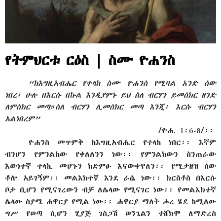
የትምህርቱ ርዕስ |
ስሙ ዮሐንስ
“ከእግዚአብሔር የተላከ ስሙ ዮሐንስ የሚባል አንድ ሰው
ነበረ፤ ሁሉ በእርሱ በኩል እንዲያምኑ ይህ ስለ ብርሃን ይመሰክር ዘንድ
ለምስክር መጣ።ስለ ብርሃን ሊመሰክር መጣ እንጂ፥ እርሱ ብርሃን
አልነበረም”
/ዮሐ. 1፡6-8/፡፡
ዮሐንስ መጥምቅ ከእግዚአብሔር የተላከ ነበር፡፡ እኛም
ብንሆን የምንልከው የቀለለንን ነው፡፡ የምንልከውን ስንጠራው
እውነተኛ ተላኪ መሆኑን ከድምፁ እናውቀዋለን፡፡ የሚታዘዝ ሰው
ቶሎ አይገኝም፡፡ መልእክተኛ እንደ ራሴ ነው፡፡ ክርስቶስ በእርሱ
ቦታ ቢሆን የሚናገረውን ብቻ ለሌላው የሚናገር ነው፡፡ የመልእክተኛ
ሌላው ስያሜ ሐዋርያ የሚል ነው፡፡ ሐዋርያ ማለት ሖረ ሄደ ከሚለው
ግሥ የወጣ ሲሆን ሂያጅ ገስጋሽ ወንጌልን ተሸክሞ ለማድረስ