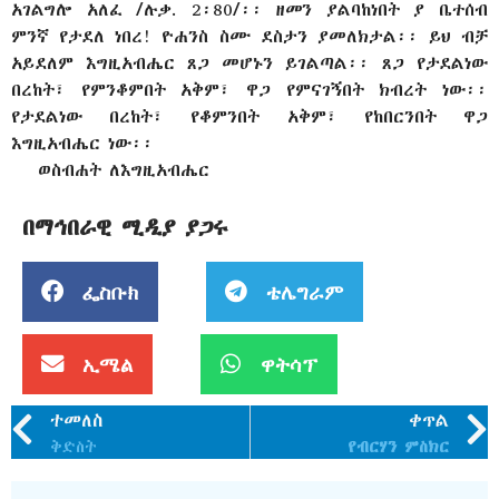
አገልግሎ አለፈ /ሉቃ. 2፡80/፡፡ ዘመን ያልባከነበት ያ ቤተሰብ
ምንኛ የታደለ ነበረ! ዮሐንስ ስሙ ደስታን ያመለክታል፡፡ ይህ ብቻ
አይደለም እግዚአብሔር ጸጋ መሆኑን ይገልጣል፡፡ ጸጋ የታደልነው
በረከት፣ የምንቆምበት አቅም፣ ዋጋ የምናገኝበት ክብረት ነው፡፡
የታደልነው በረከት፣ የቆምንበት አቅም፣ የከበርንበት ዋጋ
እግዚአብሔር ነው፡፡
ወስብሐት ለእግዚአብሔር
በማኅበራዊ ሚዲያ ያጋሩ
ፌስቡክ
ቴሌግራም
ኢሜል
ዋትሳፕ
ተመለስ
ቀጥል
ቅድስት
የብርሃን ምስክር