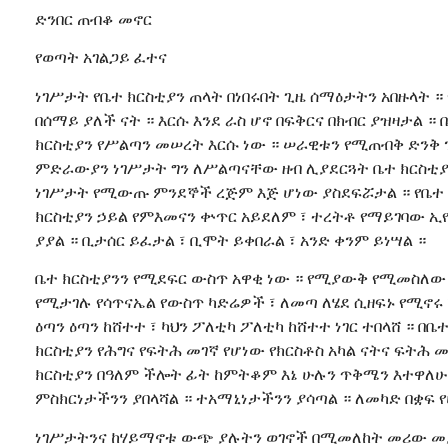
ድንበር ጠብቆ መኖር
የወጣት አገልጋይ ፈተና
ነገሥታት የቤተ ክርስቲያን ጠላት በነበሩበት ጊዜ ሰማዕታትን አበዙላት ።
በሰማይ ያለች ናት ። እርሱ እንደ ራስ ሆኖ በፍቅርና በክብር ያዝዛታል ።
ክርስቲያን የሥልጣን መሠረት እርሱ ነው ። ሠራዊቱን የሚጠብቅ ድንቅ ንጉ
ምድራውያን ነገሥታት ግን ለሥልጣናቸው ዘብ ሊያደርጓት ቤተ ክርስቲያን
ነገሥታት የሚውጡ ምንደኞች ረጅም እጅ ሆነው ያስደፍሯታል ። የቤተ ክ
ክርስቲያን ኃይል የምእመናን ቍጥር አይደለም ፣ ተረትቶ የማይገባው ኢየ
ያያል ። ቢታሰር ይፈታል ፣ ቢሞት ይቀበራል ፣ አንድ ቀንም ይነሣል ።
ቤተ ክርስቲያንን የሚደፍር ውስጥ አዋቂ ነው ። የሚያውቅ የሚመስለው 
የሚታገሉ የሳጥናኤል የውስጥ ካድሬዎች ፣ ለመጣ ለሄደ ሲዘፍኑ የሚኖሩ
ዕጣን ዕጣን ከሸተተ ፣ ካህን ፖለቲካ ፖለቲካ ከሸተተ ነገር ተበላሸ ። 
ክርስቲያን የሕግና የፍትሕ መገኛ የሆነው የክርስቶስ አካል ናትና ፍትሕ
ክርስቲያን በዓለም ችሎት ፊት ከምትቆም እኔ ሁሉን ጥቅሜን እተዋለሁ 
ምስክርነታችንን ያበላሻል ። ተአማኒነታችንን ያሳጣል ። ለመካድ በቋፍ 
ነገሥታትንና ከሃይማኖቱ ውጭ ያሉትን ወገኖች በሚመለከት መሪው መያዝ