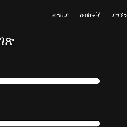
መግቢያ
ስብከቶች
ያግኙ
ገጽ