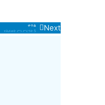
ቀጥል
Next
የሕይወት ሥነ ሥርዓት 5