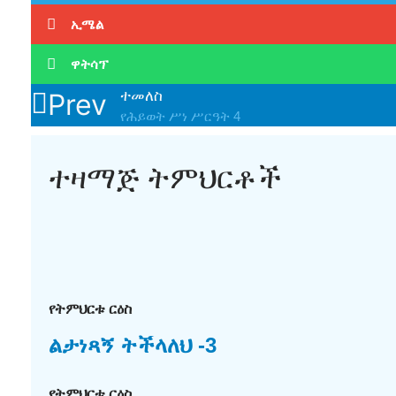
ኢሜል
ዋትሳፕ
ተመለስ
Prev
የሕይወት ሥነ ሥርዓት 4
ተዛማጅ ትምህርቶች
የትምህርቱ ርዕስ
ልታነጻኝ ትችላለህ -3
የትምህርቱ ርዕስ