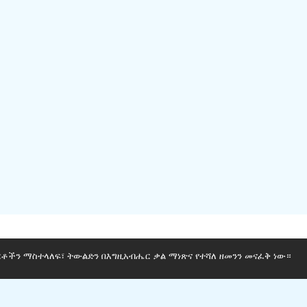
ርቶችን ማስተላለፍ፣ ትውልድን በእግዚአብሔር ቃል ማነጽና የተሻለ ዘመንን መናፈቅ ነው።