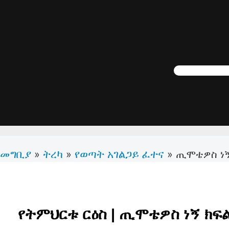
መግቢያ
ትረካ
የወጣት አገልጋይ ፈተና
»
»
»
ጢሞቴዎስ ነኝ
የትምህርቱ ርዕስ | ጢሞቴዎስ ነኝ ክፍል