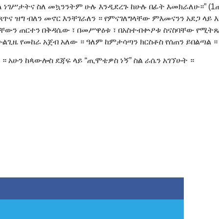
ነገሥታትና ስለ መኳንንትም ሁሉ እንዲደረጉ ከሁሉ በፊት እመክራለሁ።” (1ጢሞ
 ጸጥና ዝግ ብለን መኖር እንቸገራለን ። የምናገለግላቸው ምእመናንን አደጋ ላይ 
ቸውን ጠርተን በቅዳሴው ፣ በመሥዋዕቱ ፣ በአስተብቍዖቱ ስናስባቸው የሚት
ሁልጊዜ የመከራ አጀብ አለው ። ዓለም ከምታሳጣን ክርስቶስ የሰጠን ይበልጣል ።
። አሁን ከጳውሎስ ደጃፍ ላይ “ጢሞቴዎስ ነኝ” ስል ራሴን አገኘሁት ።