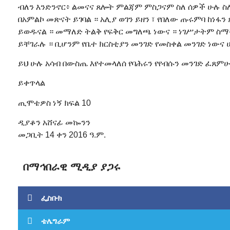
ብለን እንድንኖር፥ ልመናና ጸሎት ምልጃም ምስጋናም ስለ ሰዎች ሁሉ ስለ 
በአምልኮ መጽናት ይገባል ። አሊያ ወገን ይዘን ፣ የበለው ጡሩምባ ከነፋን
ይወዱናል ። መማለድ ትልቅ የፍቅር መግለጫ ነውና ። ነገሥታትም ስማ
ይቸገራሉ ። ቢሆንም የቤተ ክርስቲያን መንገድ የመስቀል መንገድ ነውና 
ይህ ሁሉ አሳብ በውስጤ እየተመላለሰ የባሕሩን የየብሱን መንገድ ፈጸምሁ 
ይቀጥላል
ጢሞቴዎስ ነኝ ክፍል 10
ዲያቆን አሸናፊ መኰንን
መጋቢት 14 ቀን 2016 ዓ.ም.
በማኅበራዊ ሚዲያ ያጋሩ
ፌስቡክ
ቴሌግራም