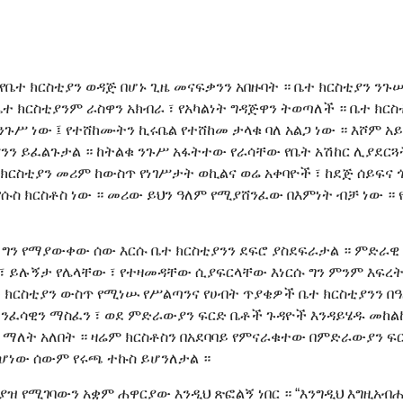
 የቤተ ክርስቲያን ወዳጅ በሆኑ ጊዜ መናፍቃንን አበዙባት ። ቤተ ክርስቲያን ንጉ
 ቤተ ክርስቲያንም ራስዋን አክብራ ፣ የአካልነት ግዳጅዋን ትወጣለች ። ቤተ ክር
ሥ ነው ፤ የተሸከሙትን ኪሩቤል የተሸከመ ታላቁ ባለ አልጋ ነው ። እሾም አይል
ን ይፈልጉታል ። ከትልቁ ንጉሥ አፋትተው የራሳቸው የቤት አሽከር ሊያደርጓት
ርስቲያን መሪም ከውስጥ የነገሥታት ወኪልና ወሬ አቀባዮች ፣ ከደጅ ሰይፍና 
ሱስ ክርስቶስ ነው ። መሪው ይህን ዓለም የሚያሸንፈው በእምነት ብቻ ነው ። የ
ግን የማያውቀው ሰው እርሱ ቤተ ክርስቲያንን ደፍሮ ያስደፍራታል ። ምድራዊ 
 ፣ ይሉኝታ የሌላቸው ፣ የተዛመዳቸው ሲያፍርላቸው እነርሱ ግን ምንም እፍረ
በቤተ ክርስቲያን ውስጥ የሚነሡ የሥልጣንና የሀብት ጥያቄዎች ቤተ ክርስቲያንን 
 መንፈሳዊን ማስፈን ፣ ወደ ምድራውያን ፍርድ ቤቶች ጉዳዮች እንዳይሄዱ መከል
ማለት አለበት ። ዛሬም ክርስቶስን በአደባባይ የምናራቁተው በምድራውያን ፍርድ
የሆነው ሰውም የሩጫ ተኩስ ይሆንለታል ።
 የሚገባውን አቋም ሐዋርያው እንዲህ ጽፎልኝ ነበር ። “እንግዲህ እግዚአብ