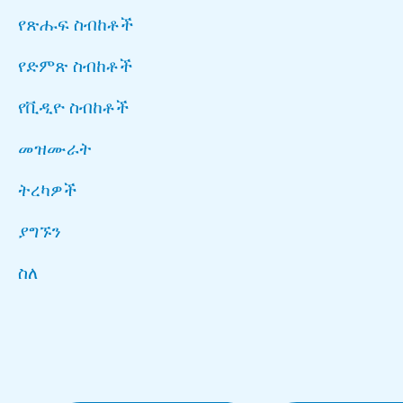
የጽሑፍ ስብከቶች
የድምጽ ስብከቶች
የቪዲዮ ስብከቶች
መዝሙራት
ትረካዎች
ያግኙን
ስለ