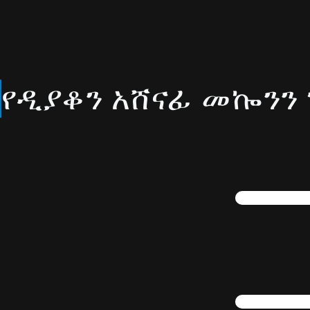
Skip
to
content
የዲያቆን አሸናፊ መኰንን 