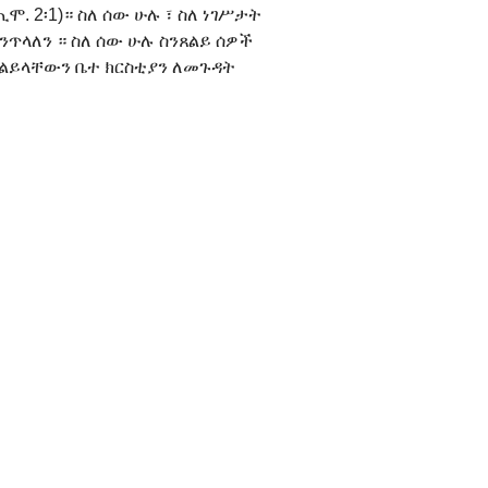
. 2፡1)። ስለ ሰው ሁሉ ፣ ስለ ነገሥታት
እንጥላለን ። ስለ ሰው ሁሉ ስንጸልይ ሰዎች
ጸልይላቸውን ቤተ ክርስቲያን ለመጉዳት