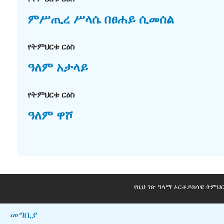
ምሥጢረ ሥላሴ በፀሐይ ሲመሰል
የትምህርቱ ርዕስ
ዓለም አታላይ
የትምህርቱ ርዕስ
ዓለም ዋሾ
የዚህ ገጽ ዓላማ ኦርቶዶክሳዊ ትምህ
መግቢያ