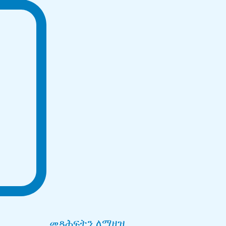
መጻሕፍትን ለማዘዝ