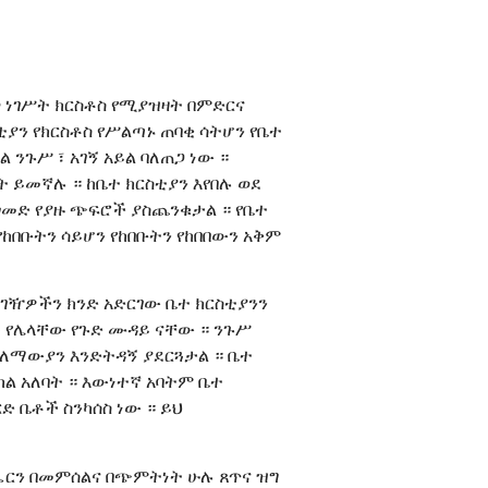
ሠ ነገሥት ክርስቶስ የሚያዝዛት በምድርና
ስቲያን የክርስቶስ የሥልጣኑ ጠባቂ ሳትሆን የቤተ
 ንጉሥ ፣ አገኝ አይል ባለጠጋ ነው ።
 ይመኛሉ ። ከቤተ ክርስቲያን እየበሉ ወደ
ጎመድ የያዙ ጭፍሮች ያስጨንቁታል ። የቤተ
ከበቡትን ሳይሆን የከበቡትን የከበበውን አቅም
ገዥዎችን ክንድ አድርገው ቤተ ክርስቲያንን
ት የሌላቸው የጉድ ሙዳይ ናቸው ። ንጉሥ
በዓለማውያን እንድትዳኝ ያደርጓታል ። ቤተ
ከል አለባት ። እውነተኛ አባትም ቤተ
 ቤቶች ስንካሰስ ነው ። ይህ
ሔርን በመምሰልና በጭምትነት ሁሉ ጸጥና ዝግ