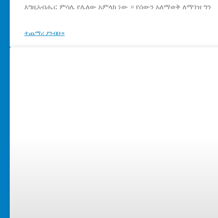
እግዚአብሔር ምሳሌ የሌለው አምላክ ነው ። የሰውን አለማወቅ ለማገዝ ግን
ተጨማሪ ያንብቡ»