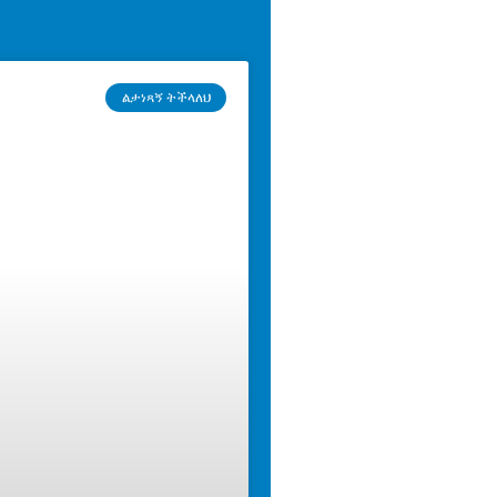
ልታነጻኝ ትችላለህ