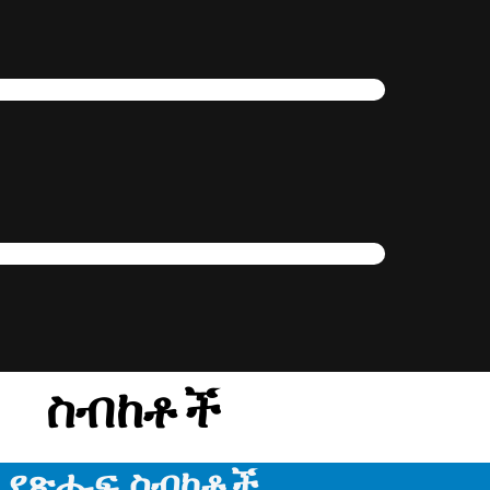
ስብከቶች
የጽሑፍ ስብከቶች