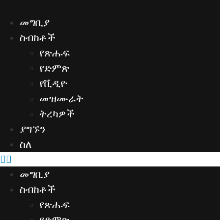
Skip
to
መግቢያ
content
ስብከቶች
የጽሑፍ
የድምጽ
የቪዲዮ
መዝሙራት
ትረካዎች
ያግኙን
ስለ
መግቢያ
ስብከቶች
የጽሑፍ
የድምጽ