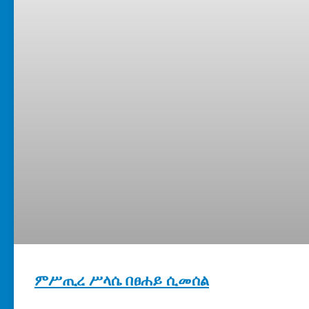
ምሥጢረ ሥላሴ በፀሐይ ሲመሰል