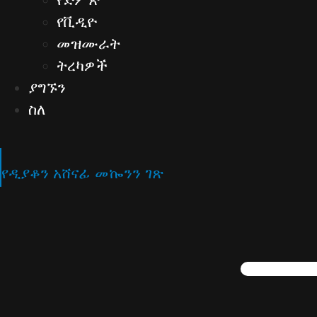
የቪዲዮ
መዝሙራት
ትረካዎች
ያግኙን
ስለ
የዲያቆን አሸናፊ መኰንን ገጽ