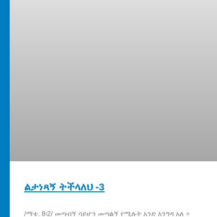
ልታነጻኝ ትችላለህ -3
/ማቴ. 8፡2/ መጣብኝ ሳይሆን መጣልኝ የሚሉት አንድ እንግዳ አለ ።