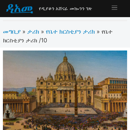
የዲያቆን አሸናፊ መኰንን ገጽ
መግቢያ
ታሪክ
የቤተ ክርስቲያን ታሪክ
»
»
»
የቤተ
ክርስቲያን ታሪክ /10