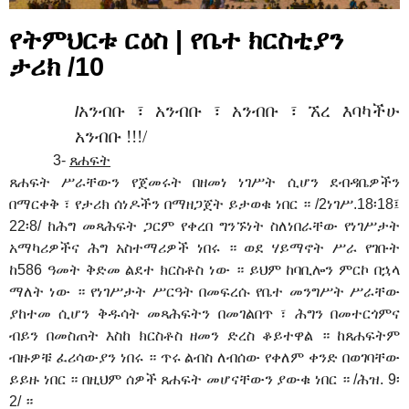
የትምህርቱ ርዕስ | የቤተ ክርስቲያን
ታሪክ /10
አንብቡ ፣ አንብቡ ፣ አንብቡ ፣ ኧረ እባካችሁ
/
አንብቡ !!!/
3-
ጸሐፍት
ጸሐፍት ሥራቸውን የጀመሩት በዘመነ ነገሥት ሲሆን ደብዳቤዎችን
በማርቀቅ ፣ የታሪክ ሰነዶችን በማዘጋጀት ይታወቁ ነበር ። /2ነገሥ.18፡18፤
22፡8/ ከሕግ መጻሕፍት ጋርም የቀረበ ግንኙነት ስለነበራቸው የነገሥታት
አማካሪዎችና ሕግ አስተማሪዎች ነበሩ ። ወደ ሃይማኖት ሥራ የገቡት
ከ586 ዓመት ቅድመ ልደተ ክርስቶስ ነው ። ይህም ከባቢሎን ምርኮ በኋላ
ማለት ነው ። የነገሥታት ሥርዓት በመፍረሱ የቤተ መንግሥት ሥራቸው
ያከተመ ሲሆን ቅዱሳት መጻሕፍትን በመገልበጥ ፣ ሕግን በመተርጎምና
ብይን በመስጠት እስከ ክርስቶስ ዘመን ድረስ ቆይተዋል ። ከጸሐፍትም
ብዙዎቹ ፈሪሳውያን ነበሩ ። ጥሩ ልብስ ለብሰው የቀለም ቀንድ በወገባቸው
ይይዙ ነበር ። በዚህም ሰዎች ጸሐፍት መሆናቸውን ያውቁ ነበር ። /ሕዝ. 9፡
2/ ።