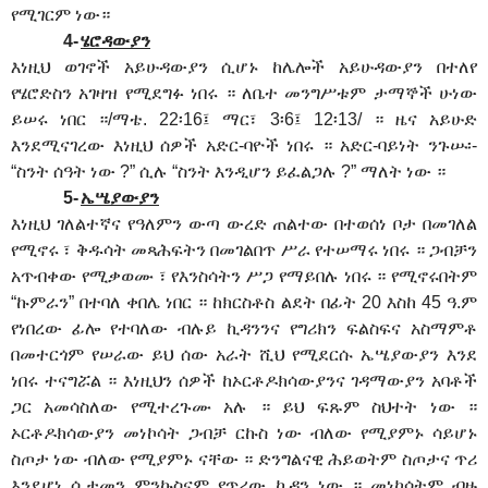
የሚገርም ነው።
4-
ሄሮዳውያን
እነዚህ ወገኖች አይሁዳውያን ሲሆኑ ከሌሎች አይሁዳውያን በተለየ
የሄሮድስን አገዛዝ የሚደግፉ ነበሩ ። ለቤተ መንግሥቱም ታማኞች ሁነው
ይሠሩ ነበር ።/ማቴ. 22፡16፤ ማር፣ 3፡6፤ 12፡13/ ። ዜና አይሁድ
እንደሚናገረው እነዚህ ሰዎች አድር-ባዮች ነበሩ ። አድር-ባይነት ንጉሡ፡-
“ስንት ሰዓት ነው ?” ሲሉ “ስንት እንዲሆን ይፈልጋሉ ?” ማለት ነው ።
5-
ኤሤያውያን
እነዚህ ገለልተኛና የዓለምን ውጣ ውረድ ጠልተው በተወሰነ ቦታ በመገለል
የሚኖሩ ፣ ቅዱሳት መጻሕፍትን በመገልበጥ ሥራ የተሠማሩ ነበሩ ። ጋብቻን
አጥብቀው የሚቃወሙ ፣ የእንስሳትን ሥጋ የማይበሉ ነበሩ ። የሚኖሩበትም
“ኩምራን” በተባለ ቀበሌ ነበር ። ከክርስቶስ ልደት በፊት 20 እስከ 45 ዓ.ም
የነበረው ፊሎ የተባለው ብሉይ ኪዳንንና የግሪክን ፍልስፍና አስማምቶ
በመተርጎም የሠራው ይህ ሰው አራት ሺህ የሚደርሱ ኤሤያውያን እንደ
ነበሩ ተናግሯል ። እነዚህን ሰዎች ከኦርቶዶክሳውያንና ገዳማውያን አባቶች
ጋር አመሳስለው የሚተረጉሙ አሉ ። ይህ ፍጹም ስህተት ነው ።
ኦርቶዶክሳውያን መነኮሳት ጋብቻ ርኩስ ነው ብለው የሚያምኑ ሳይሆኑ
ስጦታ ነው ብለው የሚያምኑ ናቸው ። ድንግልናዊ ሕይወትም ስጦታና ጥሪ
እንደሆነ ሲታመን ምንኩስናም የጥሪው ኪዳን ነው ። መነኮሳትም ብዙ