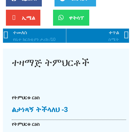
ኢሜል
ዋትሳፕ
ተመለስ
ቀጥል
የቤተ ክርስቲያን ታሪክ /10
ስሜት
ተዛማጅ ትምህርቶች
የትምህርቱ ርዕስ
ልታነጻኝ ትችላለህ -3
የትምህርቱ ርዕስ