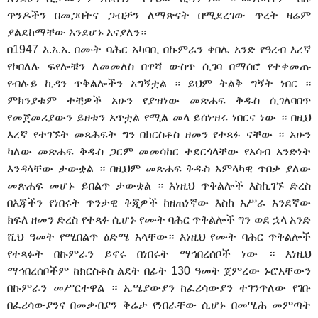
ጥንዶችን በመጋባትና ጋብቻን ለማጽናት በሚደረገው ጥረት ዛሬም
ያልደከማቸው እንደሆኑ እናያለን።
በ1947 እ.አ.አ. በሙት ባሕር አካባቢ በኩምራን ቀበሌ አንድ የዓረብ እረኛ
የኮበለሉ ፍየሎቹን ለመመለስ በዋሻ ውስጥ ሲገባ በማሰሮ የተቀመጡ
የብሉይ ኪዳን ጥቅልሎችን አግኝቷል ። ይህም ትልቅ ግኝት ነበር ።
ምክንያቱም ተቺዎች አሁን የያዝነው መጽሐፍ ቅዱስ ሲገለባበጥ
የመጀመሪያውን ይዘቱን አጥቷል የሚል መላ ይሰነዝሩ ነበርና ነው ። በዚህ
እረኛ የተገኙት መጻሕፍት ግን በክርስቶስ ዘመን የተጻፉ ናቸው ። አሁን
ካለው መጽሐፍ ቅዱስ ጋርም መመሳከር ተደርጎላቸው የአሳብ አንድነት
እንዳላቸው ታውቋል ። በዚህም መጽሐፍ ቅዱስ አምላካዊ ጥበቃ ያለው
መጽሐፍ መሆኑ ይበልጥ ታውቋል ። እነዚህ ጥቅልሎች እስኪገኙ ድረስ
በእጃችን የነበሩት ጥንታዊ ቅጂዎች ከዘጠነኛው እስከ አሥራ አንደኛው
ክፍለ ዘመን ድረስ የተጻፉ ሲሆኑ የሙት ባሕር ጥቅልሎች ግን ወደ ኋላ አንድ
ሺህ ዓመት የሚበልጥ ዕድሜ አላቸው። እነዚህ የሙት ባሕር ጥቅልሎች
የተጻፉት በኩምራን ይኖሩ በነበሩት ማኅበረሰቦች ነው ። እነዚህ
ማኅበረሰቦችም ከክርስቶስ ልደት በፊት 130 ዓመት ጀምረው ኑሮአቸውን
በኩምራን መሥርተዋል ። ኤሤያውያን ከፈሪሳውያን ተገንጥለው የገቡ
በፈሪሳውያንና በመቃብያን ቅሬታ የነበራቸው ሲሆኑ በመሢሕ መምጣት