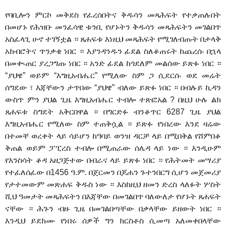
የባቢሎን ምርኮ መቅደስ የፈረሰበትና ቅዱሳን መጻሕፍት የተቃጠሉበት
በመሆኑ የሕዝቡ መንፈሳዊ ቱንቢ የሆኑትን ቅዱሳን መጻሕፍትን መገልበጥ
አስፈላጊ ሁኖ ተገኝቷል ። ጸሐፍቱ እነዚህ መጻሕፍት የሚገለብጡት በታላቅ
አክብሮትና ጥንቃቄ ነበር ። እያንዳንዱን ፊደል ስለቆጠሩት ከጨረሱ በኋላ
በመቊጠር ያረጋግጡ ነበር ። አንድ ፊደል ከጎደለም መልሰው ይጽፉ ነበር ።
“ያህዌ” ወይም “እግዚአብሔር” የሚለው ስም ጋ ሲደርሱ ወደ መሬት
ሰግደው ፣ እጃቸውን ታጥበው “ያህዌ” ብለው ይጽፉ ነበር ። በብሉይ ኪዳን
ውስጥ ምን ያህል ጊዜ እግዚአብሔር ተብሎ ተጽፎአል ? በዚህ ሁሉ ልክ
ጸሐፍቱ ስግደት አቅርበዋል ። በግርድፉ ብንቆጥር 6287 ጊዜ ያህል
እግዚአብሔር የሚለው ስም ተጠቅሷል ። ይጽፉ የነበረው እንደ ዛሬው
በተመቸ ወረቀት ላይ ሳይሆን ከዓባይ ወንዝ ዳርቻ ላይ በሚበቅል የሸምበቆ
ቅጠል ወይም ፓፒረስ ተብሎ በሚጠራው ሰሌዳ ላይ ነው ። እንዲሁም
የእንስሳት ቆዳ አዘጋጅተው በብራና ላይ ይጽፉ ነበር ። የሕትመት መሣሪያ
የተፈለሰፈው በ1456 ዓ.ም. በጀርመን በጆሐን ጉተንበርግ ሲሆን መጀመሪያ
የታተመውም መጽሐፍ ቅዱስ ነው ። እስከዚህ ዘመን ድረስ ላለፉት ሦስት
ሺህ ዓመታት መጻሕፍትን በእጃቸው በመገልበጥ ባለውለታ የሆኑት ጸሐፍት
ናቸው ። ሕጉን ብዙ ጊዜ በመገልበጣቸው በቃላቸው ይዘውት ነበር ።
እንዲህ ይደክሙ የነበሩ ሰዎች ግን ክርስቶስ ሲመጣ አለመቀበላቸው