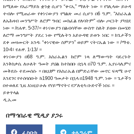
ከሚለው የአራማይክ ቋንቋ ሲሆን “ቀናኢ” ማለት ነው ። የገሊላው ይሁዳ
ተብሎ የሚጠራው የቀነናውያን የግልጽ መሪ ሲሆን በ6 ዓ.ም. “እስራኤል
ለአሕዛብ መንግሥት ለሮም ግብር መክፈል የለባትም” ብሎ ጦርነት ያካሄደ
ነው ። /የሐዋ. 5፡37/። ቀነናውያን በልብሳቸው ውስጥ ስለት ይዘው በመሄድ
ለሮማ መንግሥት ያደረ ነው የሚሉትን አይሁዳዊ ይወጉ ነበር ። ከጌታችን
ደቀ መዛሙርት አንዱ “ቀነናዊው ስምዖን” ወይም ናትናኤል ነው ። /ማቴ.
10፡4፤ የሐዋ. 1፡13/ ።
ቀነናውያን በ68 ዓ.ም. እስራኤልን ከሮም ነጻ ለማውጣት ባደረጉት
እንቅስቃሴ ለሁለት ዓመት ያህል ከተከበቡ በኋላ በ70 ዓ.ም. ኢየሩሳሌምና
መቅደሱ ተደመሰሱ ። በዚህም የእስራኤል በምድራቸው መኖር ፍጻሜ ሁኖ
እንደገና የተሰባሰቡት ከ1900 ዓመታት በኋላ በ1948 ዓ.ም. ነው ። ጌታችን
በተወለደ ጊዜ እነዚህ ሁሉ የሃይማኖትና የፖለቲካ ቡድኖች ነበሩ ።
ይቀጥላል
ዲ.አ.መ
በማኅበራዊ ሚዲያ ያጋሩ
ፌስቡክ
ቴሌግራም