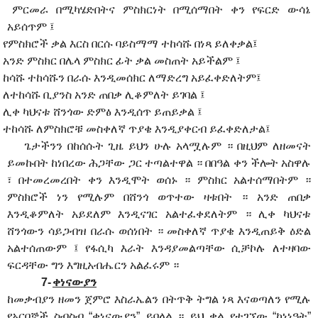
ምርመራ በሚካሄድበትና ምስክርነት በሚሰማበት ቀን የፍርድ ውሳኔ
አይሰጥም ፤
የምስክሮች ቃል እርስ በርሱ ባይስማማ ተከሳሹ በነጻ ይለቀቃል፤
አንድ ምስክር በሌላ ምስክር ፊት ቃል መስጠት አይችልም ፤
ከሳሹ ተከሳሹን በራሱ እንዲመሰክር ለማድረግ አይፈቀድለትም፤
ለተከሳሹ ቢያንስ አንድ ጠበቃ ሊቆምለት ይገባል ፤
ሊቀ ካህናቱ ሸንጎው ድምፅ እንዲሰጥ ይጠይቃል ፤
ተከሳሹ ለምስክሮቹ መስቀለኛ ጥያቄ እንዲያቀርብ ይፈቀድለታል፤
ጌታችንን በከሰሱት ጊዜ ይህን ሁሉ አላሟሉም ። በዚህም ለዘመናት
ይመኩበት ከነበረው ሕጋቸው ጋር ተጣልተዋል ። በበዓል ቀን ችሎት አስዋሉ
፣ በተመረመረበት ቀን እንዲሞት ወሰኑ ። ምስክር አልተሰማበትም ።
ምስክሮች ነን የሚሉም በሸንጎ ወጥተው ዛቱበት ። አንድ ጠበቃ
እንዲቆምለት አይደለም እንዲናገር አልተፈቀደለትም ። ሊቀ ካህናቱ
ሸንጎውን ሳይጋብዝ በራሱ ወሰነበት ። መስቀለኛ ጥያቄ እንዲጠይቅ ዕድል
አልተሰጠውም ፤ የፋሲካ እራት እንዳያመልጣቸው ሲቻኮሉ ለተዛባው
ፍርዳቸው ግን እግዚአብሔርን አልፈሩም ።
7-
ቀነናውያን
ከመቃብያን ዘመን ጀምሮ እስራኤልን በትጥቅ ትግል ነጻ እናወጣለን የሚሉ
የአርበኞች ስብስብ “ቀነናውያን” ይባላል ። ይህ ቃል የተገኘው “ከነነዓት”