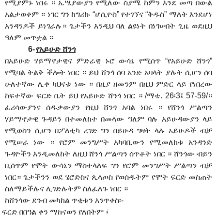
የሚያምኑ ነበሩ ። ኤሤያውያን የሚለው ስያሜ ከምን እንደ መጣ በውል
አልታወቀም ። ነገር ግን ከግሪኩ “ሆሲዮስ” የተገኘና “ቅዱስ” ማለት እንደሆነ
አንዳንዶች ይነገራሉ። ጌታችን እንዲህ ባለ ልዩነት በነገሠበት ጊዜ ወደዚህ
ዓለም መጥቷል ።
6-
የአይሁድ ሸንጎ
በአይሁድ ሃይማኖታዊና ምድራዊ ኑሮ ውሳኔ የሚሰጥ “የአይሁድ ሸንጎ”
የሚባል ትልቅ ችሎት ነበር ። ይህ ሸንጎ ሰባ አንድ አባላት ያሉት ሲሆን ሰባ
ሁለተኛው ሊቀ ካህናቱ ነው ። በዚያ ዘመንም በዚህ ምድር ላይ የነበረው
ከፍተኛው ፍርድ ቤት ይህ የአይሁድ ሸንጎ ነበር ። /ማቴ. 26፡3፤ 57-59/።
ፈሪሳውያንና ሰዱቃውያን የዚህ ሸንጎ አባል ነበሩ ። የሸንጎ ሥልጣን
ሃይማኖታዊ ጉዳይን በተመለከተ በመላው ዓለም ባሉ አይሁዳውያን ላይ
የሚወስን ሲሆን በፖለቲካ ረገድ ግን በይሁዳ ግዛት ላሉ አይሁዶች ብቻ
የሚሠራ ነው ። የሮም መንግሥት አካባቢውን የሚመለከቱ አንዳንድ
ጉዳዮችን እንዲመለከት ለዚህ ሸንጎ ሥልጣን ሰጥቶት ነበር ። ሸንጎው ብይን
ቢሰጥም የሞት ውሳኔን ማስተላለፍ ግን የሮም መንግሥት ሥልጣን ብቻ
ነበር። ጌታችንን ወደ ሄሮድስና ጲላጦስ የወሰዱትም የሞት ፍርድ መስጠት
ስለማይችሉና ሊገድሉትም ስለፈለጉ ነበር ።
ከሸንጎው ደንብ መካከል ጥቂቱን እንጥቀስ፡-
ፍርድ በበዓል ቀን ማከናወን የለበትም ፤