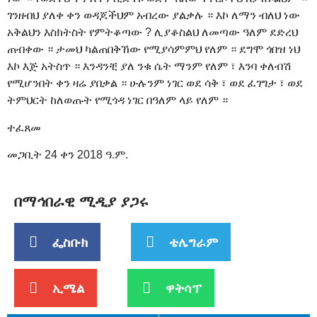
ገንዘብህ ያለቀ ቀን ወዳጆችህም አብረው ያልቃሉ ። እኮ ለማን ብለህ ነው
አቅልህን እስክትስት የምትቆጣው ? ሊያቆስልህ ለመጣው ዓለም ደድረህ
ጠብቀው ። ታመህ ካልጠበቅኸው የሚያሳምምህ የለም ። ደግሞ ጎበዝ ነህ
እኮ እጅ አትስጥ ። እንዳንቺ ያለ ንቁ ሴት ማንም የለም ፣ እንባ ቀለብሽ
የሚሆንበት ቀን ዛሬ ያበቃል ። ሁሉንም ነገር ወደ ሳቅ ፣ ወደ ፈገግታ ፣ ወደ
ትምህርት ከለወጡት የሚጎዳ ነገር በዓለም ላይ የለም ።
ተፈጸመ
መጋቢት 24 ቀን 2018 ዓ.ም.
በማኅበራዊ ሚዲያ ያጋሩ
ፌስቡክ
ቴሌግራም
ኢሜል
ዋትሳፕ