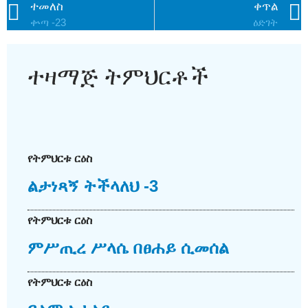
ተመለስ
ቀጥል
ቍጣ -23
ዕድገት
ተዛማጅ ትምህርቶች
የትምህርቱ ርዕስ
ልታነጻኝ ትችላለህ -3
የትምህርቱ ርዕስ
ምሥጢረ ሥላሴ በፀሐይ ሲመሰል
የትምህርቱ ርዕስ