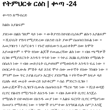
የትምህርቱ ርዕስ | ቍጣ -24
ቍጣን ለማብረድ
ከልኩ አያልፍም
ያለነው በልክ ዓለም ላይ ነው ። ውቅያኖስ ከየብስ ቢሰፋም ልኩን አያልፍም
። ሺህ ቤት የገነባ የሚያድረው በአንድ ቤት ያውም በጠባብ ክፍል ነው ።
አመጋገቡን ፣ ስፖርቱን ፣ የኑሮ ዘይቤውን ቢጠነቀቅም ሰው ከሞት
አያመልጥም ። ሞት የሰው ልጆች የመጨረሻው ልክ ነው ። ብዙ ጫማዎች
ቢገዙ የሚያደርጉት አንዱን ጥንድ ነው ። ጎተራ እህል ቢያስገቡ የሚበሉት
በሰሐን ነው ። ብዙ መድኃኒት ቢታዘዝም የሚወስዱት አንዱን ፍሬ ነው ።
በብርታት ቢውሉ ምሽት ላይ እንደ ሞተ ሰው መተኛት የሰው ገንዘቡ ነው ።
ምንም ስመ ጥር ኃያል ቢሆኑ እርጅና ያደክማል ። የትኛውም ከፍታ ላይ
ቢዘሉ ወደ መሬት መውረድ አይቀርም ። ሰፊ ምድርን ቢገዙ ፣
አውራጃዎችን ሲጎበኙ ቢውሉ በጠባብ ቤት ማረፍ ግድ ነው ። ሺህ ወዳጅ
ቢኖር የልብን የሚነግሩት ለአንዱ ነው ። ብዙ እውቀት ቢኖር እንጀራ
የሚበሉት በተወሰነው በአንዱ ሙያ ነው ። እልፍ ፍርሃት ቢኖር የሚሆነው
ከመሆኑ የማይቀር ነው ። ገዳዮች ተነሥተው እንግደል ቢሉ በሥጋ እንጂ