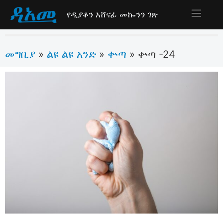
የዲያቆን አሸናፊ መኰንን ገጽ
መግቢያ
ልዩ ልዩ አንድ
ቍጣ
»
»
»
ቍጣ -24