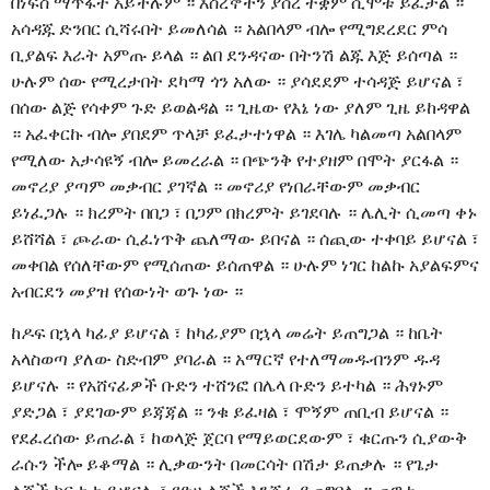
በነፍስ ማጥፋት አይችሉም ። እስረኞችን ያሰረ ተቋም ሲሞቱ ይፈታል ።
አሳዳጁ ድንበር ሲሻሩበት ይመለሳል ። አልበላም ብሎ የሚግደረደር ምሳ
ቢያልፍ እራት አምጡ ይላል ። ልበ ደንዳናው በትንሽ ልጁ እጅ ይሰጣል ።
ሁሉም ሰው የሚረታበት ደካማ ጎን አለው ። ያሳደደም ተሳዳጅ ይሆናል ፣
በሰው ልጅ የሳቀም ጉድ ይወልዳል ። ጊዜው የእኔ ነው ያለም ጊዜ ይከዳዋል
። አፈቀርኩ ብሎ ያበደም ጥላቻ ይፈታተነዋል ። እገሌ ካልመጣ አልበላም
የሚለው አታሳዩኝ ብሎ ይመረራል ። በጭንቅ የተያዘም በሞት ያርፋል ።
መኖሪያ ያጣም መቃብር ያገኛል ። መኖሪያ የነበራቸውም መቃብር
ይነፈጋሉ ። ክረምት በበጋ ፣ በጋም በክረምት ይገደባሉ ። ሌሊት ሲመጣ ቀኑ
ይሸሻል ፣ ጮራው ሲፈነጥቅ ጨለማው ይበናል ። ሰጪው ተቀባይ ይሆናል ፣
መቀበል የሰለቸውም የሚሰጠው ይሰጠዋል ። ሁሉም ነገር ከልኩ አያልፍምና
አብርደን መያዝ የሰውነት ወጉ ነው ።
ከዶፍ በኋላ ካፊያ ይሆናል ፣ ከካፊያም በኋላ መሬት ይጠግጋል ። ከቤት
አላስወጣ ያለው ስድብም ያባራል ። አማርኛ የተለማመዱብንም ዱዳ
ይሆናሉ ። የአሸናፊዎች ቡድን ተሸንፎ በሌላ ቡድን ይተካል ። ሕፃኑም
ያድጋል ፣ ያደገውም ይጃጃል ። ንቁ ይፈዛል ፣ ሞኝም ጠቢብ ይሆናል ።
የደፈረሰው ይጠራል ፣ ከወላጅ ጀርባ የማይወርደውም ፣ ቁርጡን ሲያውቅ
ራሱን ችሎ ይቆማል ። ሊቃውንት በመርሳት በሽታ ይጠቃሉ ። የጌታ