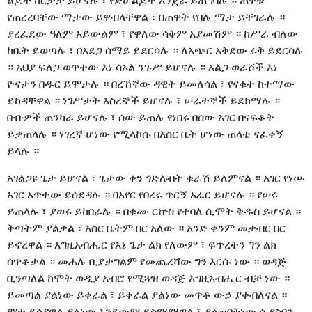
ልጆች ከርታታ ይሆናሉ ፣ የድሀ ልጆች እንጀራ ይጠግባሉ ። ጠዋቱ
የጠረረባቸው ማታው ይዋብላቸዋል ፣ በጠዋት የበሉ ማታ ይቸገራሉ ።
ያረፈደው ዓለም አይውልም ፣ የዋለው ሳቅም አያመሽም ። ከሥራ ብለው
ከቤት ይወጣሉ ፣ በአደጋ ሰማይ ይደርሳሉ ። ለአጭር አቅደው ሩቅ ይደርሳሉ
። አህያ ፍለጋ ወጥተው እነ ሳኦል ንጉሥ ይሆናሉ ። አልጋ ወራሾች እነ
ዮናታን በዱር ይሞታሉ ። በረኸኛው ዳዊት ይመለሳል ፣ የናቁት ከተማው
ይከዳቸዋል ። ነገሥታት እስረኞች ይሆናሉ ፣ ሠራተኞች ይደክማሉ ።
ቡቡዎች ጠንካራ ይሆናሉ ፣ ሰው ይጠሉ የነበሩ በሰው አገር በናፍቆት
ይቃጠላሉ ። ነገረኛ ሆነው የሚላኮሱ በእስር ቤት ሆነው ጠላቴ ናፈቀኝ
ይላሉ ።
አገልጋዩ ጌታ ይሆናል ፣ ጌታው ቀን ጎድሎበት ቁራሽ ይለምናል ። አገር የነሡ
አገር አጥተው ይሰደዳሉ ። በአየር የበረሩ ጥርኝ አፈር ይሆናሉ ። የሠሩ
ይጠላሉ ፣ ያወሩ ይከበራሉ ። በቁሙ ርኵስ የተባለ ሲሞት ቅዱስ ይሆናል ።
ቅጣትም ያልቃል ፣ እስር ቤትም በር አለው ። አንድ ቀንም መቃብር በር
ይኖረዋል ። እግዚአብሔር የእኔ ጌታ ልክ የለውም ፣ ፍጥረትን ግን ልክ
ሰጥቶታል ። መሐሉ ቢያታግልም የመጨረሻው ግን እርሱ ነው ። ወዳጅ
ቢንጣለል ከሞት ወዲያ አብሮ የሚጓዝ ወዳጅ እግዚአብሔር ብቻ ነው ።
ይመጣል ያልነው ይቀራል ፣ ይቀራል ያልነው መጥቶ ውኃ ያቀብለናል ።
ሞቴ ይጎዳዋል ያልነው እንደውም ይስማማዋል ፣ ያልጠበቅነው ሲያስበን